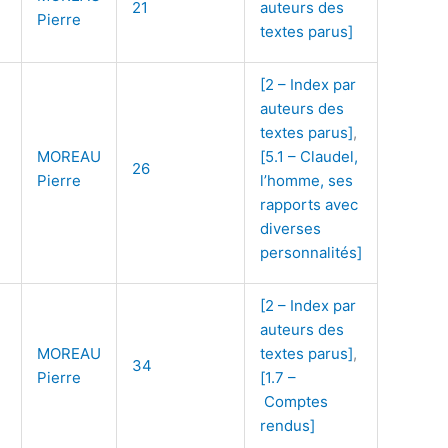
21
auteurs des
Pierre
textes parus]
[2 – Index par
auteurs des
textes parus]
,
MOREAU
[5.1 – Claudel,
26
Pierre
l’homme, ses
rapports avec
diverses
personnalités]
[2 – Index par
auteurs des
MOREAU
textes parus]
,
34
Pierre
[1.7 –
Comptes
rendus]