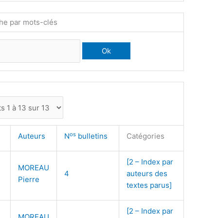
he par mots-clés
os
Auteurs
N
bulletins
Catégories
[2 – Index par
MOREAU
4
auteurs des
Pierre
textes parus]
[2 – Index par
MOREAU