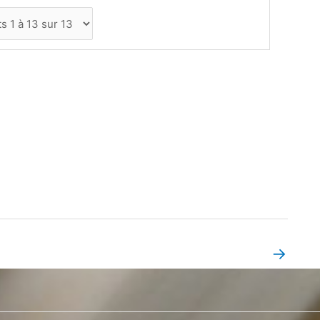
→
Book Page suivant