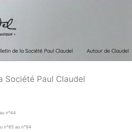
lletin de la Société Paul Claudel
Autour de Claudel
la Société Paul Claudel
 au n°44
du n°65 au n°84