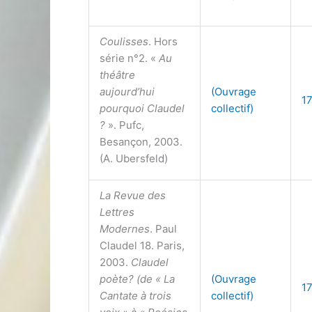
Coulisses
. Hors
série n°2. «
Au
théâtre
aujourd’hui
(Ouvrage
1
pourquoi Claudel
collectif)
?
». Pufc,
Besançon, 2003.
(A. Ubersfeld)
La Revue des
Lettres
Modernes
. Paul
Claudel 18. Paris,
2003.
Claudel
poète? (de « La
(Ouvrage
1
Cantate à trois
collectif)