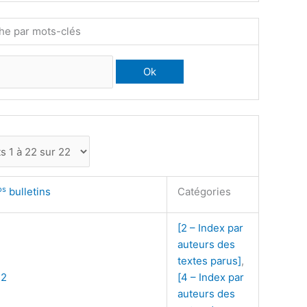
he par mots-clés
os
bulletins
Catégories
[2 – Index par
auteurs des
textes parus]
,
72
[4 – Index par
auteurs des