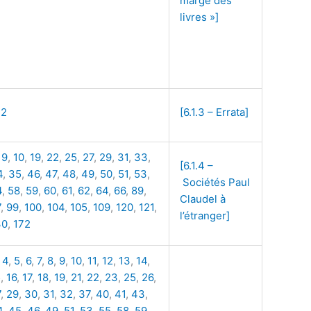
marge des
livres »]
72
[6.1.3 – Errata]
,
9
,
10
,
19
,
22
,
25
,
27
,
29
,
31
,
33
,
[6.1.4 –
4
,
35
,
46
,
47
,
48
,
49
,
50
,
51
,
53
,
Sociétés Paul
4
,
58
,
59
,
60
,
61
,
62
,
64
,
66
,
89
,
Claudel à
7
,
99
,
100
,
104
,
105
,
109
,
120
,
121
,
l’étranger]
30
,
172
,
4
,
5
,
6
,
7
,
8
,
9
,
10
,
11
,
12
,
13
,
14
,
5
,
16
,
17
,
18
,
19
,
21
,
22
,
23
,
25
,
26
,
7
,
29
,
30
,
31
,
32
,
37
,
40
,
41
,
43
,
4
,
45
,
46
,
49
,
51
,
53
,
55
,
58
,
59
,