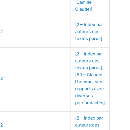
Camille
Claudel]
[2 – Index par
72
auteurs des
textes parus]
[2 – Index par
auteurs des
textes parus]
,
[5.1 – Claudel,
72
l’homme, ses
rapports avec
diverses
personnalités]
[2 – Index par
72
auteurs des