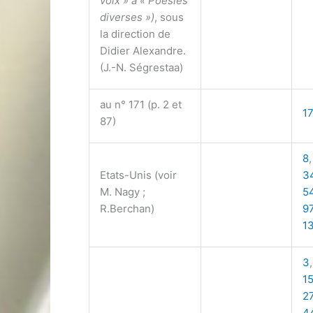
voix » à « Poésies
diverses »)
, sous
la direction de
Didier Alexandre.
(J.-N. Ségrestaa)
au n° 171 (p. 2 et
1
87)
8
Etats-Unis (voir
3
M. Nagy ;
5
R.Berchan)
9
1
3
1
2
4