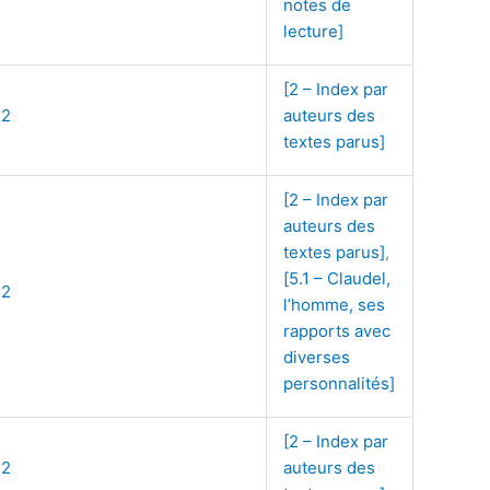
notes de
lecture]
[2 – Index par
72
auteurs des
textes parus]
[2 – Index par
auteurs des
textes parus]
,
[5.1 – Claudel,
72
l’homme, ses
rapports avec
diverses
personnalités]
[2 – Index par
72
auteurs des