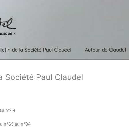
lletin de la Société Paul Claudel
Autour de Claudel
la Société Paul Claudel
 au n°44
du n°65 au n°84