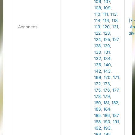
106
,
107
,
108
,
109
,
110
,
111
,
113
,
114
,
116
,
118
,
[7 
Annonces
119
,
120
,
121
,
An
122
,
123
,
div
124
,
125
,
127
,
128
,
129
,
130
,
131
,
132
,
134
,
136
,
140
,
142
,
143
,
169
,
170
,
171
,
172
,
173
,
175
,
176
,
177
,
178
,
179
,
180
,
181
,
182
,
183
,
184
,
185
,
186
,
187
,
188
,
190
,
191
,
192
,
193
,
194
,
195
,