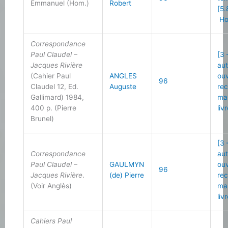
Emmanuel (Hom.)
Robert
[5.
Ho
Correspondance
Paul Claudel –
[3 
Jacques Rivière
au
(Cahier Paul
ANGLES
ou
96
Claudel 12, Ed.
Auguste
re
Gallimard) 1984,
ma
400 p. (Pierre
liv
Brunel)
[3 
Correspondance
au
Paul Claudel –
GAULMYN
ou
96
Jacques Rivière
.
(de) Pierre
re
(Voir Anglès)
ma
liv
Cahiers Paul