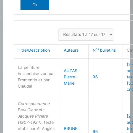
os
Titre/Description
Auteurs
N
bulletins
Ca
[2 
La peinture
AUZAS
au
hollandaise vue par
Pierre-
96
tex
Fromentin et par
Marie
[5.
Claudel
cri
Correspondance
Paul Claudel –
Jacques Rivière
[2 
(1907-1924)
, texte
au
établi par A. Anglès
BRUNEL
tex
96