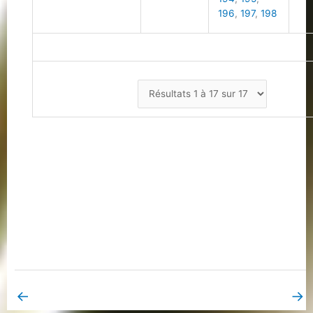
196
,
197
,
198
←
→
Book Page précédent
Book Page suivant