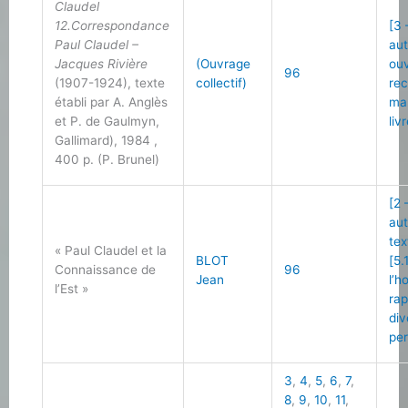
Claudel
12.Correspondance
[3 
Paul Claudel –
au
Jacques Rivière
(Ouvrage
ou
96
(1907-1924), texte
collectif)
re
établi par A. Anglès
ma
et P. de Gaulmyn,
liv
Gallimard), 1984 ,
400 p. (P. Brunel)
[2 
au
tex
« Paul Claudel et la
BLOT
[5.
Connaissance de
96
Jean
l’
l’Est »
ra
div
per
3
,
4
,
5
,
6
,
7
,
8
,
9
,
10
,
11
,