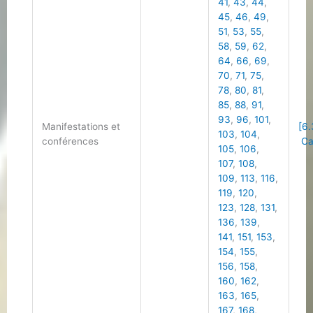
41
,
43
,
44
,
45
,
46
,
49
,
51
,
53
,
55
,
58
,
59
,
62
,
64
,
66
,
69
,
70
,
71
,
75
,
78
,
80
,
81
,
85
,
88
,
91
,
93
,
96
,
101
,
Manifestations et
[6.
103
,
104
,
conférences
Cal
105
,
106
,
107
,
108
,
109
,
113
,
116
,
119
,
120
,
123
,
128
,
131
,
136
,
139
,
141
,
151
,
153
,
154
,
155
,
156
,
158
,
160
,
162
,
163
,
165
,
167
,
168
,