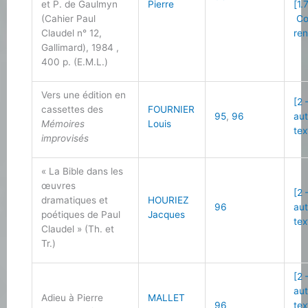
et P. de Gaulmyn
Pierre
[1.
(Cahier Paul
Co
Claudel n° 12,
re
Gallimard), 1984 ,
400 p. (E.M.L.)
Vers une édition en
[2 
cassettes des
FOURNIER
95
,
96
au
Mémoires
Louis
tex
improvisés
« La Bible dans les
œuvres
[2 
dramatiques et
HOURIEZ
96
au
poétiques de Paul
Jacques
tex
Claudel » (Th. et
Tr.)
[2 
au
Adieu à Pierre
MALLET
96
tex