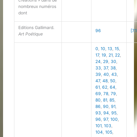
créations » dans de
nombreux numéros
dont
Editions Gallimard.
96
[7.
Art Poétique
0
,
10
,
13
,
15
,
17
,
19
,
21
,
22
,
24
,
29
,
30
,
33
,
37
,
38
,
39
,
40
,
43
,
47
,
48
,
50
,
61
,
62
,
64
,
69
,
78
,
79
,
80
,
81
,
85
,
86
,
90
,
91
,
93
,
94
,
95
,
96
,
97
,
100
,
101
,
103
,
104
,
105
,