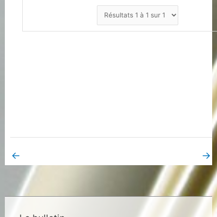
←
→
Book Page précédent
Book Page suivant