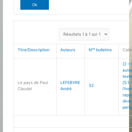
os
Titre/Description
Auteurs
N
bulletins
Caté
[2 – 
aute
text
Le pays de Paul
LEFEBVRE
[5.1 
32
Claudel
André
l’ho
rapp
dive
pers