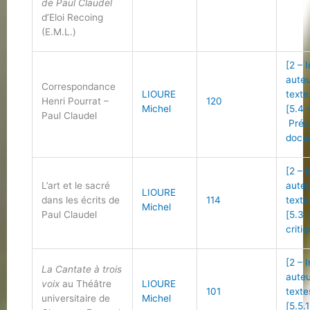
de Paul Claudel
d’Eloi Recoing
(E.M.L.)
[2 – 
auteu
Correspondance
LIOURE
texte
Henri Pourrat –
120
Michel
[5.4 
Paul Claudel
Prés
docu
[2 – 
L’art et le sacré
auteu
LIOURE
dans les écrits de
114
texte
Michel
Paul Claudel
[5.3 
criti
[2 – 
La Cantate à trois
auteu
voix
au Théâtre
LIOURE
101
texte
universitaire de
Michel
[5.5.