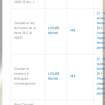
1995 (E.M.L.)
[2 – 
auteu
Claudel et les
texte
écrivains de la
LIOURE
[5.1 
148
terre (R.C.B.
Michel
l’ho
1997)
rappo
diver
perso
[2 – 
auteu
Claudel et
texte
Ionesco à
LIOURE
[5.1 
144
Brangues :
Michel
l’ho
convergences
rappo
diver
perso
Paul Claudel,