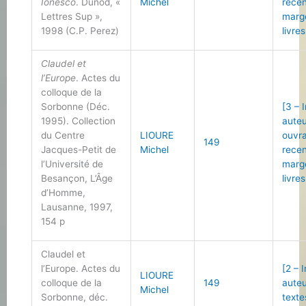
Ionesco
. Dunod, «
Michel
recen
Lettres Sup »,
marg
1998 (C.P. Perez)
livres
Claudel et
l’Europe
. Actes du
colloque de la
Sorbonne (Déc.
[3 – 
1995). Collection
auteu
du Centre
LIOURE
ouvr
149
Jacques-Petit de
Michel
recen
l’Université de
marg
Besançon, L’Âge
livres
d’Homme,
Lausanne, 1997,
154 p
Claudel et
l’Europe. Actes du
[2 – 
LIOURE
colloque de la
149
auteu
Michel
Sorbonne, déc.
texte