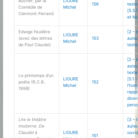
Bûcher
, par la
LIOURE
156
texte
Comédie de
Michel
[5.5.
Clermont-Ferrand
et Mu
Edwige Feuillère
[2 – 
LIOURE
(avec des lettres
153
auteu
Michel
de Paul Claudel)
texte
[2 – 
auteu
texte
Le printemps d’un
LIOURE
[5.1 
poëte (R.C.B.
152
Michel
l’ho
1998)
rappo
diver
perso
Lire le théâtre
[3 – 
moderne. De
auteu
Claudel à
LIOURE
ouvr
151