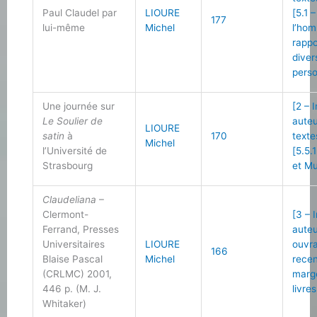
Paul Claudel par
LIOURE
[5.1 
177
lui-même
Michel
l’ho
rappo
diver
perso
Une journée sur
[2 – 
Le Soulier de
auteu
LIOURE
satin
à
170
texte
Michel
l’Université de
[5.5.
Strasbourg
et Mu
Claudeliana
–
Clermont-
[3 – 
Ferrand, Presses
auteu
Universitaires
LIOURE
ouvr
166
Blaise Pascal
Michel
recen
(CRLMC) 2001,
marg
446 p. (M. J.
livres
Whitaker)