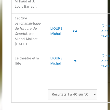
Milhaud et J.
Louis Barrault
Lecture
psychanalytique
[2 – 
de l’œuvre de
LIOURE
84
auteu
Claudel
, par
Michel
texte
Michel Malicet
(E.M.L.)
[2 – 
Le théâtre et la
LIOURE
79
auteu
fête
Michel
texte