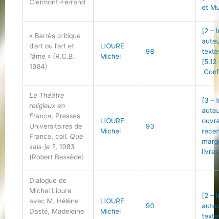
Clermont-Ferrand
et Mu
[2 – 
« Barrès critique
auteu
d’art ou l’art et
LIOURE
98
texte
l’âme » (R.C.B.
Michel
[5.12
1984)
Conf
Le Théâtre
[3 – 
religieux en
auteu
France
, Presses
LIOURE
ouvr
Universitaires de
93
Michel
recen
France, coll.
Que
marg
sais-je ?
, 1983
livres
(Robert Bessède)
Dialogue de
Michel Lioure
[2 – 
avec M. Hélène
LIOURE
90
auteu
Dasté, Madeleine
Michel
texte