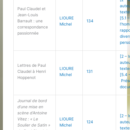
auteu
Paul Claudel et
texte
Jean-Louis
LIOURE
[5.1 
Barrault : une
134
Michel
l’ho
correspondance
rappo
passionnée
diver
perso
[2 – 
auteu
Lettres de Paul
LIOURE
texte
Claudel à Henri
131
Michel
[5.4 
Hoppenot
Prés
docu
Journal de bord
d’une mise en
scène d’Antoine
[2 – 
Vitez : « Le
LIOURE
124
auteu
Soulier de Satin »
Michel
texte