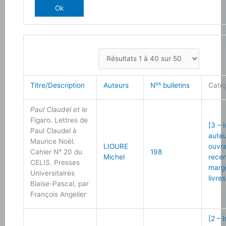
os
Titre/Description
Auteurs
N
bulletins
Caté
Paul Claudel et le
Figaro. Lettres de
[3 – 
Paul Claudel à
auteu
Maurice Noël.
LIOURE
ouvr
Cahier N° 20 du
198
Michel
recen
CELIS. Presses
marg
Universitaires
livres
Blaise-Pascal, par
François Angelier
[2 – 