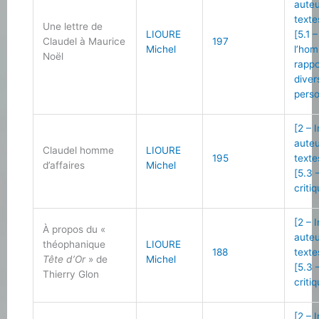
auteu
texte
Une lettre de
LIOURE
[5.1 
Claudel à Maurice
197
Michel
l’ho
Noël
rappo
diver
perso
[2 – 
auteu
Claudel homme
LIOURE
195
texte
d’affaires
Michel
[5.3 
criti
[2 – 
À propos du «
auteu
théophanique
LIOURE
188
texte
Tête d’Or
» de
Michel
[5.3 
Thierry Glon
criti
[2 – 