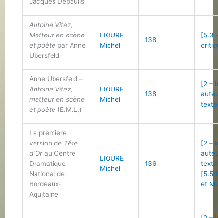
Jacques Depaulis
Antoine Vitez,
Metteur en scène
LIOURE
[5.3 
138
et poète
par Anne
Michel
criti
Ubersfeld
Anne Ubersfeld –
[2 – 
Antoine Vitez,
LIOURE
138
auteu
metteur en scène
Michel
texte
et poète
(E.M.L.)
La première
version de
Tête
[2 – 
d’Or
au Centre
auteu
LIOURE
Dramatique
136
texte
Michel
National de
[5.5.
Bordeaux-
et Mu
Aquitaine
[2 – 