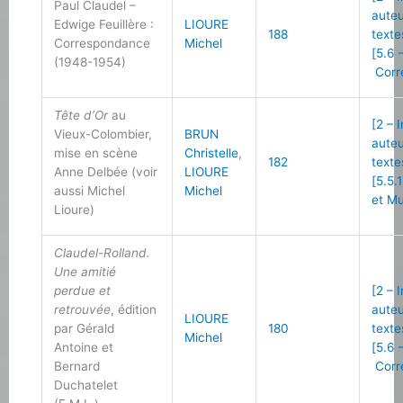
Paul Claudel –
auteu
Edwige Feuillère :
LIOURE
188
texte
Correspondance
Michel
[5.6 
(1948-1954)
Corr
Tête d’Or
au
[2 – 
Vieux-Colombier,
BRUN
auteu
mise en scène
Christelle
,
182
texte
Anne Delbée (voir
LIOURE
[5.5.
aussi Michel
Michel
et Mu
Lioure)
Claudel-Rolland.
Une amitié
perdue et
[2 – 
retrouvée
, édition
auteu
LIOURE
par Gérald
180
texte
Michel
Antoine et
[5.6 
Bernard
Corr
Duchatelet