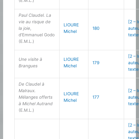
(E.M.L.)
Paul Claudel. La
vie au risque de
[2 – 
LIOURE
la joie
,
180
auteu
Michel
d’Emmanuel Godo
texte
(E.M.L.)
[2 – 
Une visite à
LIOURE
179
auteu
Brangues
Michel
texte
De Claudel à
Malraux.
[2 – 
LIOURE
Mélanges offerts
177
auteu
Michel
à Michel Autrand
texte
(E.M.L.)
[2 – 
auteu
texte