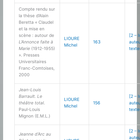
Compte rendu sur
la thèse d’Alain
Beretta « Claudel
et la mise en
scène : autour de
[2 – 
LIOURE
L’Annonce faite à
163
auteu
Michel
Marie
(1912-1955)
texte
». Presses
Universitaires
Franc-Comtoises,
2000
Jean-Louis
Barrault. Le
[2 – 
LIOURE
théâtre total
.
156
auteu
Michel
Paul-Louis
texte
Mignon (E.M.L.)
[2 – 
Jeanne d’Arc au
auteu