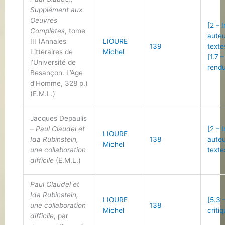
Supplément aux
Oeuvres
[2 – 
Complètes
, tome
auteu
III (Annales
LIOURE
139
texte
Littéraires de
Michel
[1.7 
l’Université de
rend
Besançon. L’Age
d’Homme, 328 p.)
(E.M.L.)
Jacques Depaulis
–
Paul Claudel et
[2 – 
LIOURE
Ida Rubinstein,
138
auteu
Michel
une collaboration
texte
difficile
(E.M.L.)
Paul Claudel et
Ida Rubinstein,
LIOURE
[5.3 
une collaboration
138
Michel
criti
difficile
, par