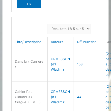
os
Titre/Description
Auteurs
N
bulletins
Cat
[2 
ORMESSON
par
Dans la « Carrière
(d’)
158
aut
»
Wladimir
des
par
[2 
Cahier Paul
ORMESSON
par
Claudel 9 :
(d’)
44
aut
Prague
. (E.M.L.)
Wladimir
des
par