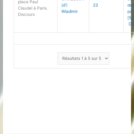
place Paul
(d’)
23
des
Claudel à Paris.
Wladimir
par
Discours
[5.
Di