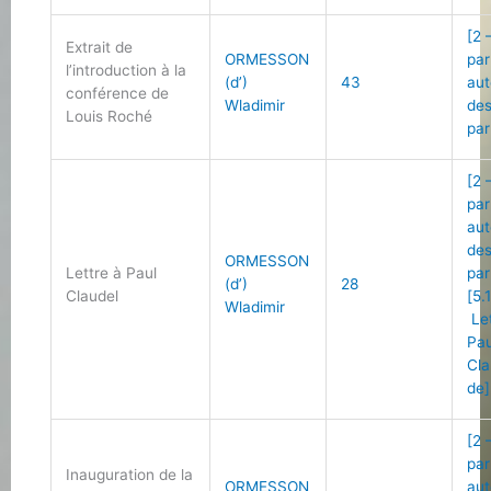
[2 
Extrait de
ORMESSON
par
l’introduction à la
(d’)
43
aut
conférence de
Wladimir
des
Louis Roché
par
[2 
par
aut
des
ORMESSON
Lettre à Paul
par
(d’)
28
Claudel
[5.
Wladimir
Let
Pau
Cla
de]
[2 
par
Inauguration de la
ORMESSON
aut