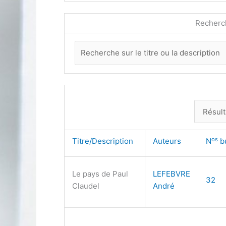
Recherc
os
Titre/Description
Auteurs
N
b
Le pays de Paul
LEFEBVRE
32
Claudel
André