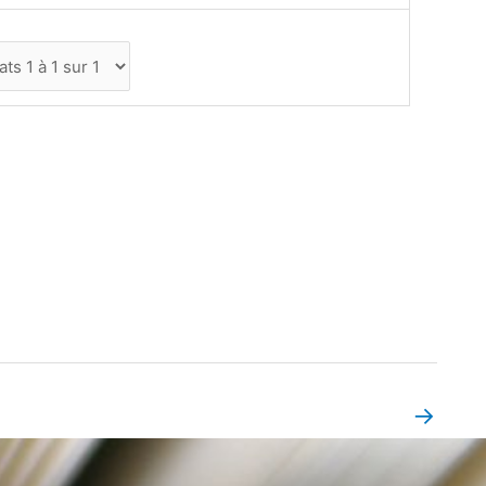
→
Book Page suivant