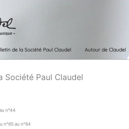
lletin de la Société Paul Claudel
Autour de Claudel
la Société Paul Claudel
 au n°44
du n°65 au n°84