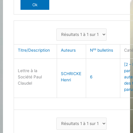
os
Titre/Description
Auteurs
N
bulletins
Caté
[2 –
Lettre à la
par
SCHRICKE
Société Paul
6
aute
Henri
Claudel
des 
paru