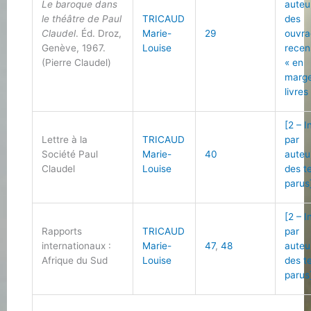
Le baroque dans
auteu
le théâtre de Paul
TRICAUD
des
Claudel
. Éd. Droz,
Marie-
29
ouvra
Genève, 1967.
Louise
recen
(Pierre Claudel)
« en
marg
livres
[2 – 
Lettre à la
TRICAUD
par
Société Paul
Marie-
40
auteu
Claudel
Louise
des t
parus
[2 – 
Rapports
TRICAUD
par
internationaux :
Marie-
47
,
48
auteu
Afrique du Sud
Louise
des t
parus