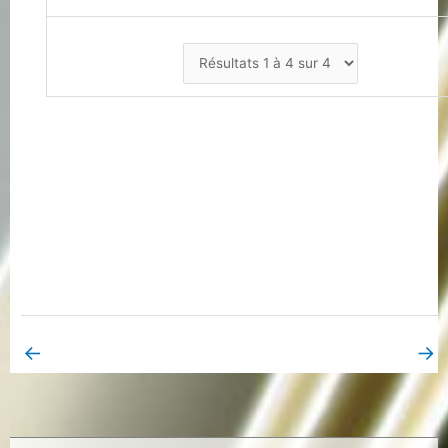
←
→
Book Page précédent
Book Page suivant