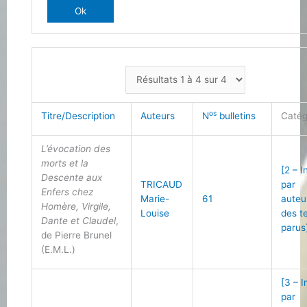
os
Titre/Description
Auteurs
N
bulletins
Catég
L’évocation des
morts et la
[2 – 
Descente aux
TRICAUD
par
Enfers chez
Marie-
61
auteu
Homère, Virgile,
Louise
des t
Dante et Claudel
,
parus
de Pierre Brunel
(E.M.L.)
[3 – 
par