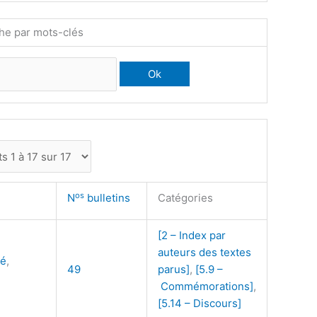
he par mots-clés
os
N
bulletins
Catégories
[2 – Index par
auteurs des textes
ré
,
49
parus]
,
[5.9 –
Commémorations]
,
[5.14 – Discours]