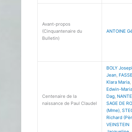
Avant-propos
(Cinquantenaire du
ANTOINE Gé
Bulletin)
BOLY Josep
Jean
,
FASS
Klara Maria
,
Edwin-Mari
Centenaire de la
Dag
,
NANTE
naissance de Paul Claudel
SAGE DE R
(Mme)
,
STE
Richard (Pè
VEINSTEIN
Jacqueline