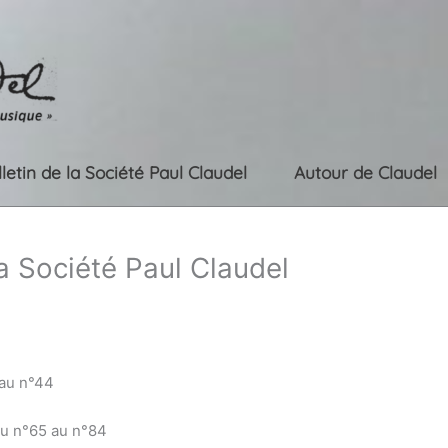
lletin de la Société Paul Claudel
Autour de Claudel
la Société Paul Claudel
 au n°44
du n°65 au n°84