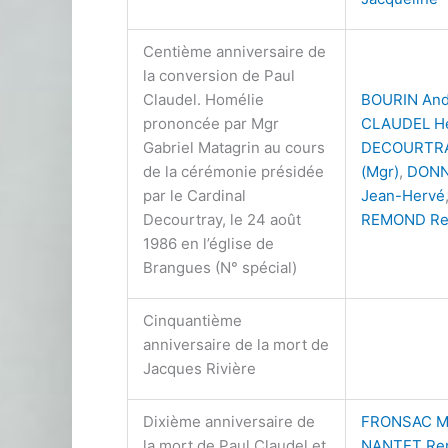
Centième anniversaire de
la conversion de Paul
Claudel. Homélie
BOURIN And
prononcée par Mgr
CLAUDEL He
Gabriel Matagrin au cours
DECOURTRA
de la cérémonie présidée
(Mgr)
,
DON
par le Cardinal
Jean-Hervé
Decourtray, le 24 août
REMOND Re
1986 en l’église de
Brangues (N° spécial)
Cinquantième
anniversaire de la mort de
Jacques Rivière
Dixième anniversaire de
FRONSAC M
la mort de Paul Claudel et
NANTET Re