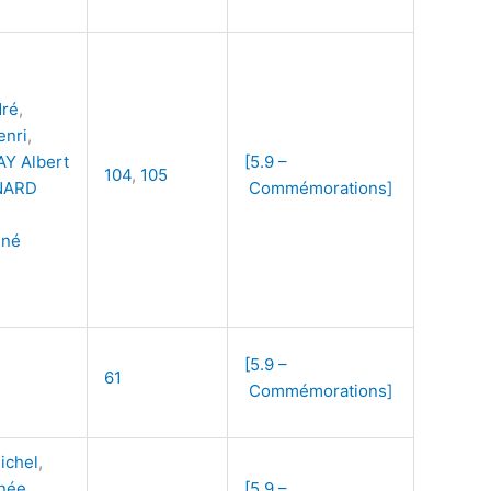
ré
,
nri
,
Y Albert
[5.9 –
104
,
105
NARD
Commémorations]
,
né
[5.9 –
61
Commémorations]
ichel
,
née
,
[5.9 –