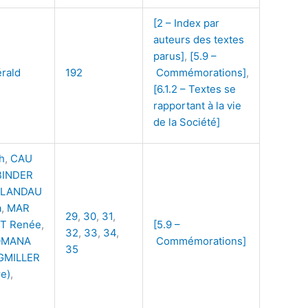
[2 – Index par
auteurs des textes
parus]
,
[5.9 –
rald
192
Commémorations]
,
[6.1.2 – Textes se
rapportant à la vie
de la Société]
h
,
CAU
BINDER
LANDAU
a
,
MAR
29
,
30
,
31
,
T Renée
,
[5.9 –
32
,
33
,
34
,
OMANA
Commémorations]
35
GMILLER
re)
,