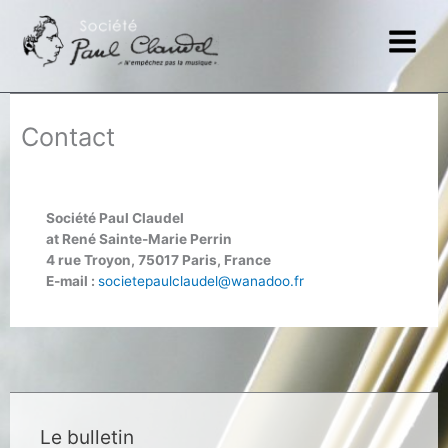
Skip
to
content
Contact
Société Paul Claudel
at René Sainte-Marie Perrin
4 rue Troyon, 75017 Paris, France
E-mail :
societepaulclaudel@wanadoo.fr
Le bulletin