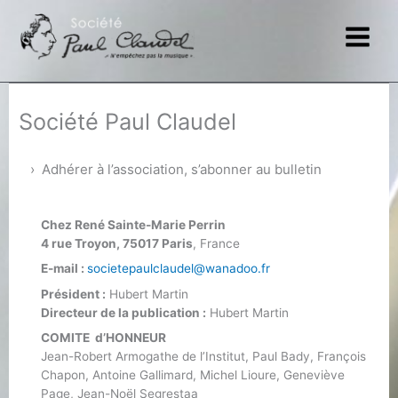
Aller
au
contenu
Société Paul Claudel
Adhérer à l’association, s’abonner au bulletin
Chez René Sainte-Marie Perrin
4 rue Troyon, 75017 Paris
, France
E-mail :
societepaulclaudel@wanadoo.fr
Président :
Hubert Martin
Directeur de la publication :
Hubert Martin
COMITE d’HONNEUR
Jean-Robert Armogathe de l’Institut, Paul Bady, François
Chapon, Antoine Gallimard, Michel Lioure, Geneviève
Page, Jean-Noël Segrestaa