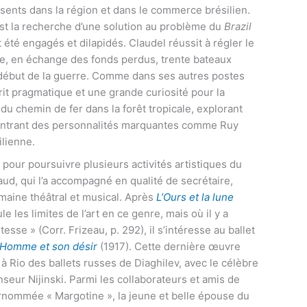
ésents dans la région et dans le commerce brésilien.
st la recherche d’une solution au problème du
Brazil
t été engagés et dilapidés. Claudel réussit à régler le
ce, en échange des fonds perdus, trente bateaux
début de la guerre. Comme dans ses autres postes
rit pragmatique et une grande curiosité pour la
 du chemin de fer dans la forêt tropicale, explorant
contrant des personnalités marquantes comme Ruy
ilienne.
 pour poursuivre plusieurs activités artistiques du
aud, qui l’a accompagné en qualité de secrétaire,
omaine théâtral et musical. Après
L’Ours et la lune
 les limites de l’art en ce genre, mais où il y a
se » (Corr. Frizeau, p. 292), il s’intéresse au ballet
’Homme et son désir
(1917). Cette dernière œuvre
 à Rio des ballets russes de Diaghilev, avec le célèbre
nseur Nijinski. Parmi les collaborateurs et amis de
rnommée « Margotine », la jeune et belle épouse du