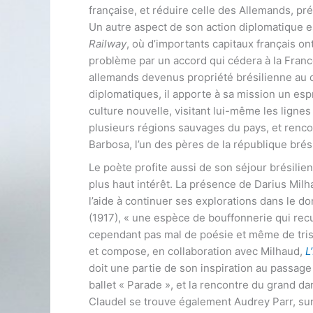
française, et réduire celle des Allemands, pr
Un autre aspect de son action diplomatique e
Railway
, où d’importants capitaux français on
problème par un accord qui cédera à la Fran
allemands devenus propriété brésilienne au 
diplomatiques, il apporte à sa mission un esp
culture nouvelle, visitant lui-même les lignes
plusieurs régions sauvages du pays, et ren
Barbosa, l’un des pères de la république brés
Le poète profite aussi de son séjour brésilien
plus haut intérêt. La présence de Darius Milh
l’aide à continuer ses explorations dans le d
(1917), « une espèce de bouffonnerie qui recule
cependant pas mal de poésie et même de tristes
et compose, en collaboration avec Milhaud,
L
doit une partie de son inspiration au passage
ballet « Parade », et la rencontre du grand da
Claudel se trouve également Audrey Parr, su