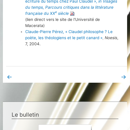
écriture du temps chez Paul Claudel »,
in Visages
du temps, Parcours critiques dans la littérature
e
française du XX
siècle
(lien direct vers le site de l’Université de
Macerata)
Claude-Pierre Pérez,
«
Claudel philosophe ? Le
poète, les théologiens et le petit canard
»
,
Noesis
,
7, 2004.
←
→
Book Page précédent
Book Page suivant
Le bulletin