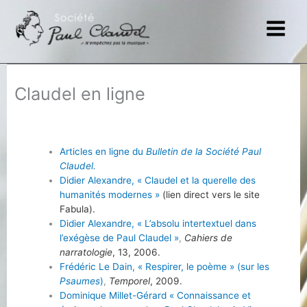
Aller
au
contenu
Claudel en ligne
Articles en ligne du
Bulletin de la Société Paul
Claudel.
Didier Alexandre, « Claudel et la querelle des
humanités modernes
»
(lien direct vers le site
Fabula).
Didier Alexandre, « L’absolu intertextuel dans
l’exégèse de Paul Claudel »
,
Cahiers de
narratologie
, 13, 2006.
Frédéric Le Dain,
«
Respirer, le poème
»
(sur les
Psaumes
)
,
Temporel
, 2009.
Dominique Millet-Gérard « Connaissance et