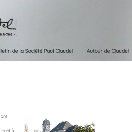
lletin de la Société Paul Claudel
Autour de Claudel
sont
re et à