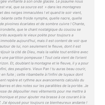
orgée vivifiante à son onde glacée. Le psaume nous
c’est vrai, que sa source est » dans les montagnes
e et des neiges immaculées ! et quand le soir vient,
n béante cette froide nymphe, quelle nacre, quelle
t de pivoines écarlates et de sombre cuivre ! Chante,
l’hirondelle, que le chant nostalgique du coucou se
lorés auxquels le vieux poète pour toujours a
 immobile aujourd’hui, mais il est content de voir que
tour de lui, non seulement le fleuve, dont il est
éjouir la cité de Dieu, mais la vallée tout entière avec
e une partition pompeuse ! Tout cela vient de l’orient
rizon. Et, doublant la montagne et le fleuve, il y a pour
fini, des peupliers. Vieux Pan ! tu auras beau courir,
 en fuite ; cette ribambelle à l’infini de tuyaux dont
nnent repère et rythme aux avancements calculés du
arres et des notes sur les parallèles de la portée. Je
nesse de dépouiller mes vêtements pour me mettre à
honique et pour ajouter ma brasse à ce courant à la
f. J’ai épousé pour toujours ce bienheureux andante !