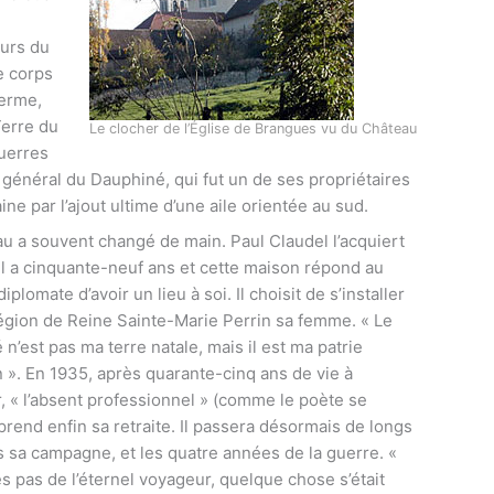
ours du
e corps
erme,
Terre du
Le clocher de l’Église de Brangues vu du Château
guerres
er général du Dauphiné, qui fut un de ses propriétaires
ine par l’ajout ultime d’une aile orientée au sud.
u a souvent changé de main. Paul Claudel l’acquiert
Il a cinquante-neuf ans et cette maison répond au
iplomate d’avoir un lieu à soi. Il choisit de s’installer
région de Reine Sainte-Marie Perrin sa femme. « Le
n’est pas ma terre natale, mais il est ma patrie
n ». En 1935, après quarante-cinq ans de vie à
r, « l’absent professionnel » (comme le poète se
end enfin sa retraite. Il passera désormais de longs
 sa campagne, et les quatre années de la guerre. «
s pas de l’éternel voyageur, quelque chose s’était