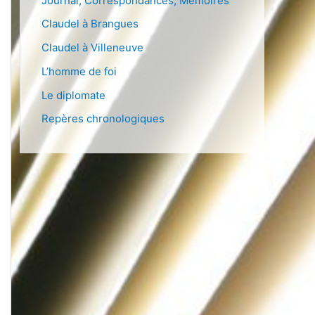
Journal, Correspondances, Mémoires
Claudel à Brangues
Claudel à Villeneuve
L’homme de foi
Le diplomate
Repères chronologiques