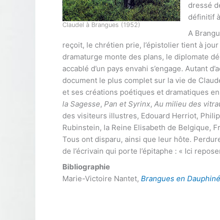
dressé d
définitif
Claudel à Brangues (1952)
A Brangue
reçoit, le chrétien prie, l’épistolier tient à 
dramaturge monte des plans, le diplomate déchi
accablé d’un pays envahi s’engage. Autant d’a
document le plus complet sur la vie de Claud
et ses créations poétiques et dramatiques en
la Sagesse
,
Pan et Syrinx
,
Au milieu des vitr
des visiteurs illustres, Edouard Herriot, Phil
Rubinstein, la Reine Elisabeth de Belgique, F
Tous ont disparu, ainsi que leur hôte. Perdur
de l’écrivain qui porte l’épitaphe : « Ici repo
Bibliographie
Marie-Victoire Nantet,
Brangues en Dauphiné