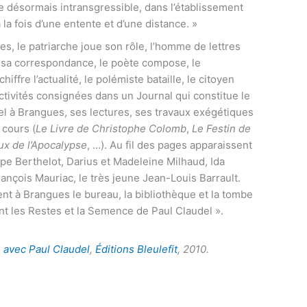
e désormais intransgressible, dans l’établissement
 à la fois d’une entente et d’une distance. »
s, le patriarche joue son rôle, l’homme de lettres
jour sa correspondance, le poète compose, le
ffre l’actualité, le polémiste bataille, le citoyen
ctivités consignées dans un Journal qui constitue le
el à Brangues, ses lectures, ses travaux exégétiques
 cours (
Le Livre de Christophe Colomb
,
Le Festin de
aux de l’Apocalypse
, …). Au fil des pages apparaissent
ippe Berthelot, Darius et Madeleine Milhaud, Ida
rançois Mauriac, le très jeune Jean-Louis Barrault.
ent à Brangues le bureau, la bibliothèque et la tombe
sent les Restes et la Semence de Paul Claudel ».
 avec Paul Claudel
,
Éditions Bleulefit
, 2010.