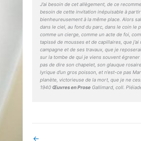
J’ai besoin de cet allègement, de ce recommen
besoin de cette invitation inépuisable à parti
bienheureusement à la même place. Alors salut
dans le ciel, au fond du parc, dans le coin le
comme un cierge, comme un acte de foi, comm
tapissé de mousses et de capillaires, que j’ai
campagne et de ses travaux, que je reposerai, 
sur la tombe de qui je viens souvent égrener 
pas de dire son chapelet, son glauque rosair
lyrique d’un gros poisson, et n’est-ce pas Mari
planète, victorieuse de la mort, que je ne c
1940
Œuvres en Prose
Gallimard, coll. Pléiad
←
Book Page précédent