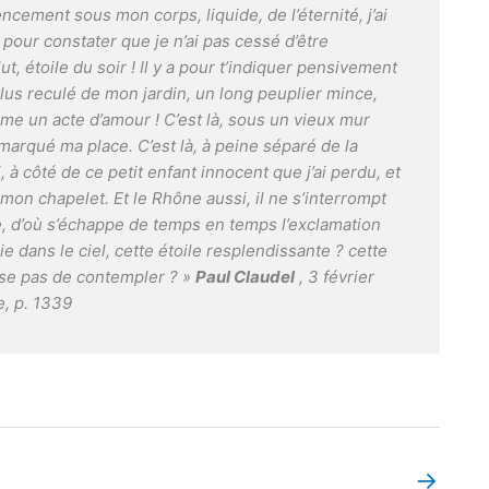
cement sous mon corps, liquide, de l’éternité, j’ai
r pour constater que je n’ai pas cessé d’être
, étoile du soir ! Il y a pour t’indiquer pensivement
 plus reculé de mon jardin, un long peuplier mince,
e un acte d’amour ! C’est là, sous un vieux mur
 marqué ma place. C’est là, à peine séparé de la
à côté de ce petit enfant innocent que j’ai perdu, et
mon chapelet. Et le Rhône aussi, il ne s’interrompt
e, d’où s’échappe de temps en temps l’exclamation
e dans le ciel, cette étoile resplendissante ? cette
esse pas de contempler ? »
Paul Claudel
, 3 février
e, p. 1339
→
Book Page suivant