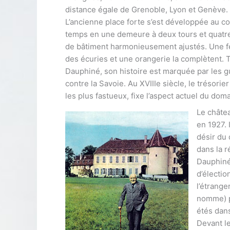
distance égale de Grenoble, Lyon et Genève.
L’ancienne place forte s’est développée au c
temps en une demeure à deux tours et quatr
de bâtiment harmonieusement ajustés. Une f
des écuries et une orangerie la complètent. 
Dauphiné, son histoire est marquée par les 
contre la Savoie. Au XVIIIe siècle, le trésori
les plus fastueux, fixe l’aspect actuel du doma
Le châtea
en 1927. 
désir du d
dans la 
Dauphiné 
d’électio
l’étrange
nomme) pr
étés dans
Devant le