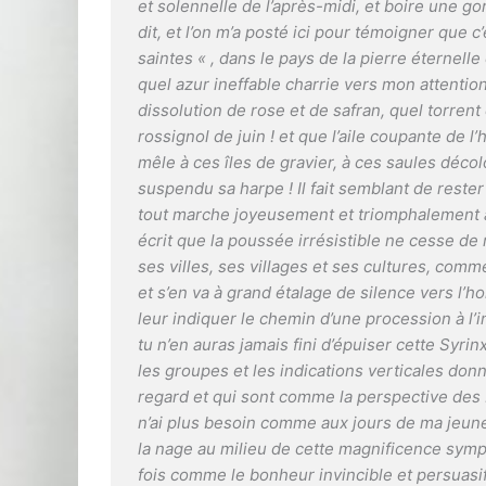
et solennelle de l’après-midi, et boire une g
dit, et l’on m’a posté ici pour témoigner que 
saintes « , dans le pays de la pierre éternell
quel azur ineffable charrie vers mon attentio
dissolution de rose et de safran, quel torren
rossignol de juin ! et que l’aile coupante de 
mêle à ces îles de gravier, à ces saules déco
suspendu sa harpe ! Il fait semblant de rester
tout marche joyeusement et triomphalement au
écrit que la poussée irrésistible ne cesse de r
ses villes, ses villages et ses cultures, comm
et s’en va à grand étalage de silence vers l’ho
leur indiquer le chemin d’une procession à l’in
tu n’en auras jamais fini d’épuiser cette Syrinx
les groupes et les indications verticales do
regard et qui sont comme la perspective des b
n’ai plus besoin comme aux jours de ma jeu
la nage au milieu de cette magnificence symp
fois comme le bonheur invincible et persuasi