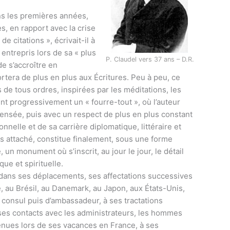
ns les premières années,
es, en rapport avec la crise
de citations », écrivait-il à
 entrepris lors de sa « plus
P. Claudel vers 37 ans – D.R.
e s’accroître en
 portera de plus en plus aux Écritures. Peu à peu, ce
s de tous ordres, inspirées par les méditations, les
int progressivement un « fourre-tout », où l’auteur
 pensée, puis avec un respect de plus en plus constant
nnelle et de sa carrière diplomatique, littéraire et
rès attaché, constitue finalement, sous une forme
 un monument où s’inscrit, au jour le jour, le détail
que et spirituelle.
r dans ses déplacements, ses affectations successives
e, au Brésil, au Danemark, au Japon, aux États-Unis,
 consul puis d’ambassadeur, à ses tractations
ses contacts avec les administrateurs, les hommes
t venues lors de ses vacances en France, à ses