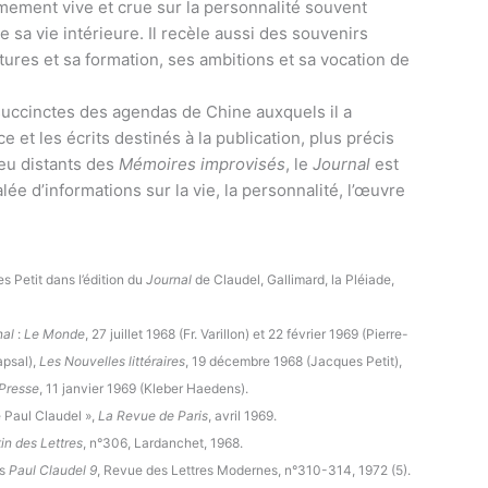
mement vive et crue sur la personnalité souvent
 sa vie intérieure. Il recèle aussi des souvenirs
ures et sa formation, ses ambitions et sa vocation de
uccinctes des agendas de Chine auxquels il a
et les écrits destinés à la publication, plus précis
eu distants des
Mémoires improvisés
, le
Journal
est
e d’informations sur la vie, la personnalité, l’œuvre
es Petit dans l’édition du
Journal
de Claudel, Gallimard, la Pléiade,
nal
:
Le Monde
, 27 juillet 1968 (Fr. Varillon) et 22 février 1969 (Pierre-
apsal),
Les Nouvelles littéraires
, 19 décembre 1968 (Jacques Petit),
Presse
, 11 janvier 1969 (Kleber Haedens).
 Paul Claudel »,
La Revue de Paris
, avril 1969.
tin des Lettres
, n°306, Lardanchet, 1968.
ns
Paul Claudel
9
, Revue des Lettres Modernes, n°310-314, 1972 (5).