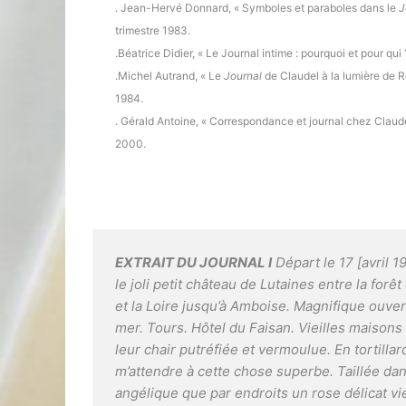
. Jean-Hervé Donnard, « Symboles et paraboles dans le
J
trimestre 1983.
.Béatrice Didier, « Le Journal intime : pourquoi et pour qui 
.Michel Autrand, « Le
Journal
de Claudel à la lumière de 
1984.
. Gérald Antoine, « Correspondance et journal chez Claud
2000.
EXTRAIT DU
JOURNAL
I
Départ le 17 [avril 1
le joli petit château de Lutaines entre la for
et la Loire jusqu’à Amboise. Magnifique ouvert
mer. Tours. Hôtel du Faisan. Vieilles maisons
leur chair putréfiée et vermoulue. En tortilla
m’attendre à cette chose superbe. Taillée da
angélique que par endroits un rose délicat v