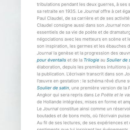
tribulations pendant les deux guerres, à ses 
sa retraite en 1935. Le
Journal
offre à cet ég
Paul Claudel, de sa carrière et de ses activit
Claudel consigne aussi dans son
Journal
non 
essentiels de sa vie de poète et de dramaturg
négociations avec les metteurs en scène et le
son inspiration, les germes et les ébauches 
Journal
la genèse et la progression des œuvr
pour éventails
et de la
Trilogie
au
Soulier de 
élaboration, depuis les premières intuitions j
la publication. L’écrivain transcrit dans son
Jo
l’œuvre en gestation : le schéma rêvé d’une su
Soulier de satin
, une première version de la
Angkor qui sera repris dans
Le Poëte et le v
de Hollande intégrées, mises en forme et ampl
Le
Journal
constitue ainsi comme un réservoir
boutades et de bons mots, où l’écrivain puis
Au fil de ses lectures, de ses expériences et
sentiments que lui inspirent les événements, 