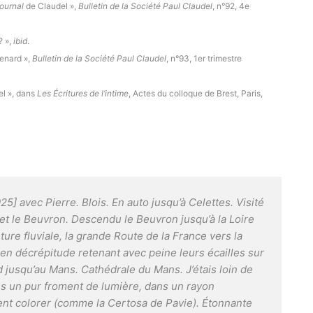
ournal
de Claudel »,
Bulletin de la Société Paul Claudel
, n°92, 4e
? »,
ibid
.
Renard »,
Bulletin de la Société Paul Claudel
, n°93, 1er trimestre
el », dans
Les Écritures de l’intime
, Actes du colloque de Brest, Paris,
925] avec Pierre. Blois. En auto jusqu’à Celettes. Visité
êt et le Beuvron. Descendu le Beuvron jusqu’à la Loire
ure fluviale, la grande Route de la France vers la
 en décrépitude retenant avec peine leurs écailles sur
rd jusqu’au Mans.
Cathédrale du Mans
. J’étais loin de
ns un pur froment de lumière, dans un rayon
ient colorer (comme la Certosa de Pavie). Étonnante