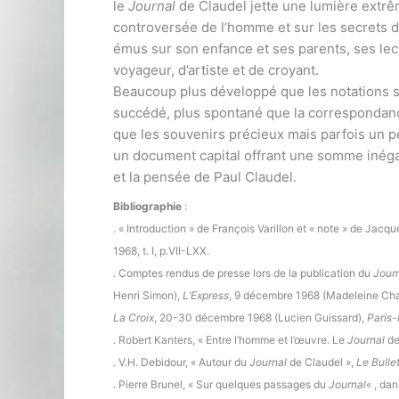
le
Journal
de Claudel jette une lumière extrê
controversée de l’homme et sur les secrets de
émus sur son enfance et ses parents, ses lect
voyageur, d’artiste et de croyant.
Beaucoup plus développé que les notations s
succédé, plus spontané que la correspondance 
que les souvenirs précieux mais parfois un p
un document capital offrant une somme inégalé
et la pensée de Paul Claudel.
Bibliographie
:
. « Introduction » de François Varillon et « note » de Jacqu
1968, t. I, p.VII-LXX.
. Comptes rendus de presse lors de la publication du
Jour
Henri Simon),
L’Express
, 9 décembre 1968 (Madeleine Ch
La Croix
, 20-30 décembre 1968 (Lucien Guissard),
Paris-
. Robert Kanters, « Entre l’homme et l’œuvre. Le
Journal
de
. V.H. Debidour, « Autour du
Journal
de Claudel »,
Le Bulle
. Pierre Brunel, « Sur quelques passages du
Journal
« , da