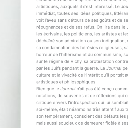
artistiques, auxquels il s’est intéressé. Le
Jou
immédiat, toutes ses idées politiques, littéra
voit l’aveu sans détours de ses goûts et de se
répugnances et de ses refus. On lira dans le
les écrivains, les politiciens, les artistes e
déchaîné son admiration ou son indignation, ex
sa condamnation des hérésies religieuses, sa
horreur de l’hitlérisme et du communisme, so
sur le régime de Vichy, sa protestation contr
par les Juifs pendant la guerre. Le
Journal
per
culture et la vivacité de l’intérêt qu’il porta
artistiques et philosophiques.
Bien que le
Journal
n’ait pas été conçu comme
notations, de souvenirs et de réflexions qui o
critique envers l’introspection qui lui sembla
soi-même, était néanmoins très attentif aux tra
son tempérament, conscient des défauts les 
mais aussi soucieux de demeurer fidèle à ses 