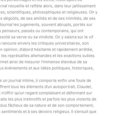
rnal
recueille et reflète alors, dans leur jaillissement
ires, scientifiques, philosophiques et religieuses. On y
s dégoûts, de ses amitiés et de ses inimitiés, de ses
Journal
les jugements, souvent abrupts, portés sur
t les penseurs, passés ou contemporains, qui ont
cité sa verve ou sa vindicte. On y saisira sur le vif
 rancune envers les critiques universitaires, son
n opinion, d’abord hésitante et rapidement arrêtée,
e les représailles allemandes et les exactions subies
met ainsi de mesurer l’immense étendue de sa
it aux événements et aux idées politiques, historiques,
 un journal intime, il comporte enfin une foule de
ffrent tous les éléments d’un autoportrait. Claudel,
it n’offrir qu’un regard complaisant et déformant sur
its les plus instinctifs et parfois les plus violents de
plus fâcheux de sa nature et de son comportement,
sentiments et à ses devoirs religieux. Il s’ensuit que