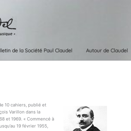
lletin de la Société Paul Claudel
Autour de Claudel
e 10 cahiers, publié et
ois Varillon dans la
1968 et 1969. « Commencé à
usqu’au 19 février 1955,