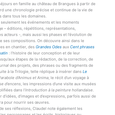
séjours en famille au château de Brangues à partir de
ard une chronologie précise et continue de la vie de
és dans tous les domaines.
seulement les événements et les moments
e – éditions, répétitions, représentations,
s acteurs -, mais aussi les phases et l’évolution de
de ses compositions. On découvre ainsi dans le
es en chantier, des
Grandes Odes
aux
Cent phrases
satin
: l’histoire de leur conception et de leur
usqu’aux étapes de la rédaction, de la correction, de
urnal
des projets, des phrases ou des fragments de
ite à la Trilogie, telle réplique à insérer dans
Le
Parabole d’Animus et Anima
, le récit d’un voyage à
ase d’encens
, les impressions d’une visite aux musées
ifiées dans l’
Introduction à la peinture hollandaise
.
 d’idées, d’images et d’expressions, parfois aussi de
era pour nourrir ses œuvres.
 de ses réflexions, Claudel note également les
les personnages et les écrits, historiques ou