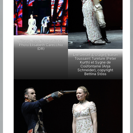
L’Otage, mes Bernard Sobel,
Photo Élisabeth Carecchio
(DR)
Die Geisel [L’Otage], Baron
Toussaint Turelure (Peter
Kurth) et Sygne de
Coûfontaine (Anja
Schneider), copyright
Bettina Stöss