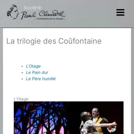
Aller
au
contenu
La trilogie des Coûfontaine
L’Otage
Le Pain dur
Le Père humilié
L’Otage