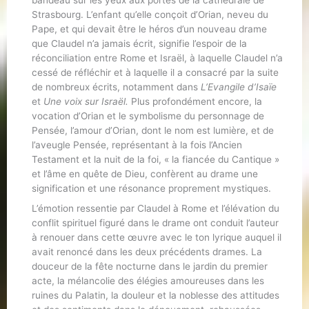
bandeau sur les yeux aux portes de la cathédrale de
Strasbourg. L’enfant qu’elle conçoit d’Orian, neveu du
Pape, et qui devait être le héros d’un nouveau drame
que Claudel n’a jamais écrit, signifie l’espoir de la
réconciliation entre Rome et Israël, à laquelle Claudel n’a
cessé de réfléchir et à laquelle il a consacré par la suite
de nombreux écrits, notamment dans
L’Evangile d’Isaïe
et
Une voix sur Israël.
Plus profondément encore, la
vocation d’Orian et le symbolisme du personnage de
Pensée, l’amour d’Orian, dont le nom est lumière, et de
l’aveugle Pensée, représentant à la fois l’Ancien
Testament et la nuit de la foi, « la fiancée du Cantique »
et l’âme en quête de Dieu, confèrent au drame une
signification et une résonance proprement mystiques.
L’émotion ressentie par Claudel à Rome et l’élévation du
conflit spirituel figuré dans le drame ont conduit l’auteur
à renouer dans cette œuvre avec le ton lyrique auquel il
avait renoncé dans les deux précédents drames. La
douceur de la fête nocturne dans le jardin du premier
acte, la mélancolie des élégies amoureuses dans les
ruines du Palatin, la douleur et la noblesse des attitudes