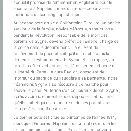
auquel il propose de l’emmener en Angleterre pour le
soustraire à Napoléon, mais qui refuse de se laisser
exiler hors de son siège apostolique.
Au second acte arrive à Coûfontaine Turelure, un ancien
serviteur de la famille, novice défroqué, sans-culotte
pendant la Révolution, responsable de la mort des
parents de Sygne, devenu préfet de l’Empire, chargé de
la police dans le département. Il a eu vent de
l’enlèvement du pape et sait qu’il est caché dans la
demeure. Il est amoureux de Sygne et lui propose, au
prix d’un affreux chantage, de l’épouser en échange de
la liberté du Pape. Le curé Badilon, conscient de
l’horreur du sacrifice qu’il suggère à sa pénitente, incite
néanmoins Sygne à se résoudre à ce marché pour
sauver le pape. Au terme d’un douloureux débat, Sygne ,
après avoir violemment refusé d’épouser cet homme
qu’elle hait et qui est le bourreau de ses parents, se
résigne à ce sacrifice atroce.
Le dernier acte est situé au printemps de l’année 1814,
alors que l’Empereur Napoléon est aux abois et que les
armées ennemies assiègent Paris. Turelure, devenu