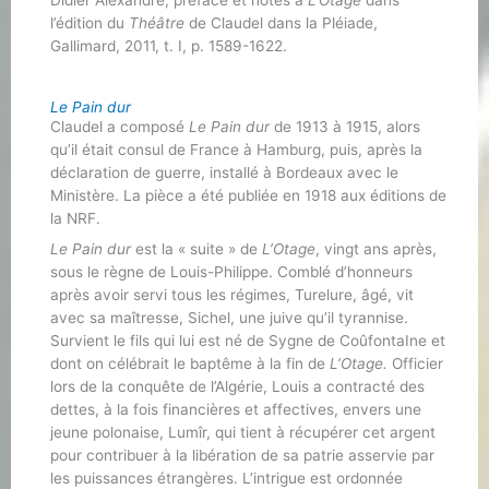
l’édition du
Théâtre
de Claudel dans la Pléiade,
Gallimard, 2011, t. I, p. 1589-1622.
Le Pain dur
Claudel a composé
Le Pain dur
de 1913 à 1915, alors
qu’il était consul de France à Hamburg, puis, après la
déclaration de guerre, installé à Bordeaux avec le
Ministère. La pièce a été publiée en 1918 aux éditions de
la NRF.
Le Pain dur
est la « suite » de
L’Otage
, vingt ans après,
sous le règne de Louis-Philippe. Comblé d’honneurs
après avoir servi tous les régimes, Turelure, âgé, vit
avec sa maîtresse, Sichel, une juive qu’il tyrannise.
Survient le fils qui lui est né de Sygne de CoûfontaIne et
dont on célébrait le baptême à la fin de
L’Otage.
Officier
lors de la conquête de l’Algérie, Louis a contracté des
dettes, à la fois financières et affectives, envers une
jeune polonaise, Lumîr, qui tient à récupérer cet argent
pour contribuer à la libération de sa patrie asservie par
les puissances étrangères. L’intrigue est ordonnée