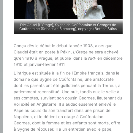
Die Geisel [L’Otage], Sygne de Coûfontaine et Georges de
Coûfontaine (Sebastian Blomberg), copyright Bettina Stöss
Conçu dès le début le début l’année 1908, alors que
Claudel était en poste à Pékin,
L’Otage
ne sera achevé
qu’en 1910 à Prague, et publié dans la
NRF
en décembre
1910 et janvier-février 1911.
L’intrigue est située à la fin de l’Empire français, dans le
domaine que Sygne de Coûfontaine, une aristocrate
dont les parents ont été guillotinés pendant la Terreur, a
patiemment reconstitué. Une nuit, tandis qu’elle veille à
ses comptes, survient son cousin Georges, lieutenant du
Roi exilé en Angleterre. Il a audacieusement enlevé le
Pape au cours de son transfert dans une prison de
Napoléon, et le détient en otage à Coûfontaine.
Georges, dont la femme et les enfants sont morts, offre
à Sygne de l’épouser. Il a un entretien avec le pape,