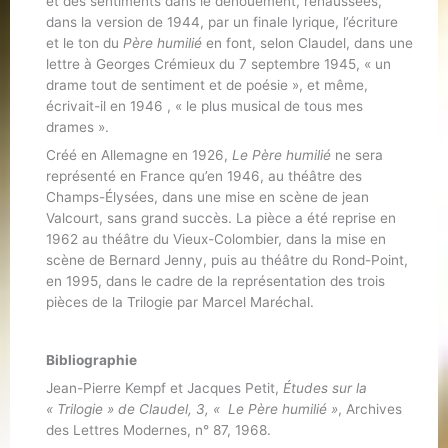
et des sentiments dans le dénouement, rehaussées,
dans la version de 1944, par un finale lyrique, l’écriture
et le ton du
Père humilié
en font, selon Claudel, dans une
lettre à Georges Crémieux du 7 septembre 1945, « un
drame tout de sentiment et de poésie », et même,
écrivait-il en 1946 , « le plus musical de tous mes
drames ».
Créé en Allemagne en 1926,
Le Père humilié
ne sera
représenté en France qu’en 1946, au théâtre des
Champs-Élysées, dans une mise en scène de jean
Valcourt, sans grand succès. La pièce a été reprise en
1962 au théâtre du Vieux-Colombier, dans la mise en
scène de Bernard Jenny, puis au théâtre du Rond-Point,
en 1995, dans le cadre de la représentation des trois
pièces de la Trilogie par Marcel Maréchal.
Bibliographie
Jean-Pierre Kempf et Jacques Petit,
Études sur la
« Trilogie » de Claudel, 3, « Le Père humilié »
, Archives
des Lettres Modernes, n° 87, 1968.