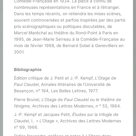
Comédie-Française en 1934. La pièce a connu de
nombreuses représentations en France et à l’étranger.
Dans les temps récents, on retiendra les mises scènes,
souvent controversées et parfois inspirées par des partis
pris scénographiques ou politiques discutables, de
Marcel Maréchal au théâtre du Rond-Point à Paris en
1995, de Jean-Marie Serreau à la Comédie-Française au
mois de février 1968, de Bernard Sobel à Genevilliers en
2001.
Bibliographie
Édition critique de J. Petit et J.-P. Kempf,
L’Otage de
Paul Claudel
, Annales littéraires de l’Université de
Besançon, n° 194, Les Belles Lettres, 1977.
Pierre Brunel,
L’Otage de Paul Claudel ou le théâtre de
l’énigme
, Archives des Lettres Modernes, n ° 53, 1964.
J.-P. Kempf et Jacques Petit,
Études sur la trilogie de
Claudel,
I,
« L’Otage »
, Archives des Lettres Modernes
n° 69, 1966.
Didier Alexandre, préface et notes à
L’Otage
dans