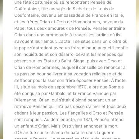
une fête costumée où se rencontrent Pensée de
Coûfontaine, fille aveugle de Sichel et de Louis de
Coûfontaine, devenu ambassadeur de France en Italie,
et les frères Orian et Orso de Homodarmes, neveux du
Pape, tous deux amoureux de Pensée. Pensée entraîne
Orian dans une promenade à travers les jardins où ils
s’avouent leur amour. L’acte II se situe dans un cloître où
le pape s’entretient avec un frère mineur, auquel il confie
son inquiétude et son désarroi devant les menaces qui
pèsent sur les États du Saint-Siège, puis avec Orso et
Orian de Homodarmes, auquel il conseille de renoncer à
sa passion pour se livrer à sa vocation religieuse et de
s’effacer pour laisser son frère épouser Pensée. À l’acte
III, situé au mois de septembre 1870, alors que Rome a
été conquise par Garibaldi et la France vaincue par
l’Allemagne, Orian, qui s’était éloigné pendant un an,
retrouve Pensée qu’il n’a pas cessé d’aimer et tous deux
cèdent à leur passion. Les fiançailles d’Orso et Pensée
sont rompues. Au dernier acte, en 1871, Pensée attend
un enfant d’Orian. Mais Orso vient annoncer la mort
d’Orian tué sur le champ de bataille dans la guerre
contre la Prusse. Il a rapporté sa tête, puis, dans une