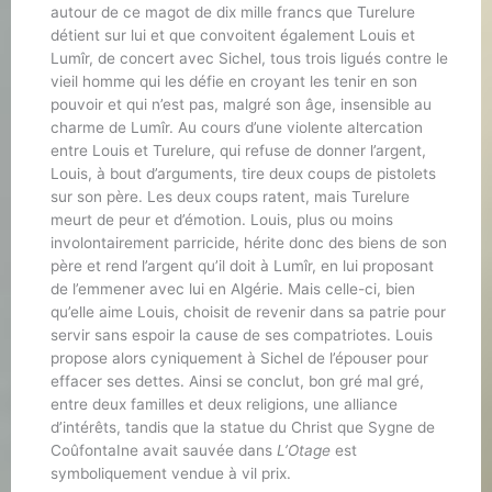
autour de ce magot de dix mille francs que Turelure
détient sur lui et que convoitent également Louis et
Lumîr, de concert avec Sichel, tous trois ligués contre le
vieil homme qui les défie en croyant les tenir en son
pouvoir et qui n’est pas, malgré son âge, insensible au
charme de Lumîr. Au cours d’une violente altercation
entre Louis et Turelure, qui refuse de donner l’argent,
Louis, à bout d’arguments, tire deux coups de pistolets
sur son père. Les deux coups ratent, mais Turelure
meurt de peur et d’émotion. Louis, plus ou moins
involontairement parricide, hérite donc des biens de son
père et rend l’argent qu’il doit à Lumîr, en lui proposant
de l’emmener avec lui en Algérie. Mais celle-ci, bien
qu’elle aime Louis, choisit de revenir dans sa patrie pour
servir sans espoir la cause de ses compatriotes. Louis
propose alors cyniquement à Sichel de l’épouser pour
effacer ses dettes. Ainsi se conclut, bon gré mal gré,
entre deux familles et deux religions, une alliance
d’intérêts, tandis que la statue du Christ que Sygne de
CoûfontaIne avait sauvée dans
L’Otage
est
symboliquement vendue à vil prix.