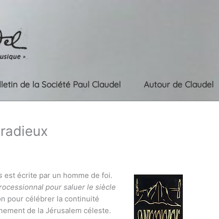
lletin de la Société Paul Claudel
Autour de Claudel
 radieux
s
est écrite par un homme de foi.
rocessionnal pour saluer le siècle
n pour célébrer la continuité
ènement de la Jérusalem céleste.