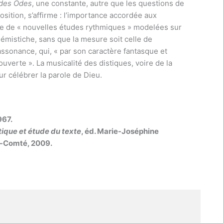
des Odes
, une constante, autre que les questions de
sition, s’affirme : l’importance accordée aux
e de « nouvelles études rythmiques » modelées sur
’hémistiche, sans que la mesure soit celle de
 l’assonance, qui, « par son caractère fantasque et
uverte ». La musicalité des distiques, voire de la
our célébrer la parole de Dieu.
1967.
tique et étude du texte
, éd. Marie-Joséphine
e-Comté, 2009.