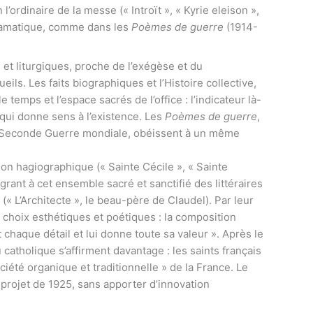
 l’ordinaire de la messe (« Introït », « Kyrie eleison »,
, dramatique, comme dans les
Poèmes de guerre
(1914-
.
s et liturgiques, proche de l’exégèse et du
ils. Les faits biographiques et l’Histoire collective,
temps et l’espace sacrés de l’office : l’indicateur là-
l qui donne sens à l’existence. Les
Poèmes de guerre
,
a Seconde Guerre mondiale, obéissent à un même
ion hagiographique (« Sainte Cécile », « Sainte
grant à cet ensemble sacré et sanctifié des littéraires
 (« L’Architecte », le beau-père de Claudel). Par leur
 choix esthétiques et poétiques : la composition
t chaque détail et lui donne toute sa valeur ». Après le
 catholique s’affirment davantage : les saints français
ociété organique et traditionnelle » de la France. Le
 projet de 1925, sans apporter d’innovation