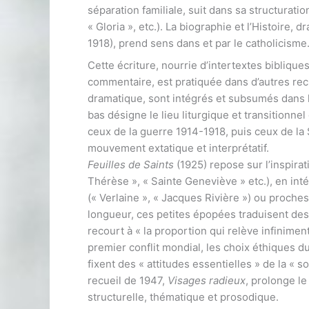
séparation familiale, suit dans sa structuration
« Gloria », etc.). La biographie et l’Histoire
1918), prend sens dans et par le catholicisme
Cette écriture, nourrie d’intertextes biblique
commentaire, est pratiquée dans d’autres recue
dramatique, sont intégrés et subsumés dans le 
bas désigne le lieu liturgique et transitionne
ceux de la guerre 1914-1918, puis ceux de l
mouvement extatique et interprétatif.
Feuilles de Saints
(1925) repose sur l’inspirat
Thérèse », « Sainte Geneviève » etc.), en inté
(« Verlaine », « Jacques Rivière ») ou proches
longueur, ces petites épopées traduisent des
recourt à « la proportion qui relève infinimen
premier conflit mondial, les choix éthiques du
fixent des « attitudes essentielles » de la « s
recueil de 1947,
Visages radieux
, prolonge le
structurelle, thématique et prosodique.