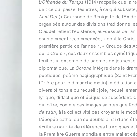
L’Offrande du Temps
(1914) rappelle que la rel
unit ce qui passe, les êtres, à ce qui subsiste, 
Anni Dei
(« Couronne de Bénignité de l’An de 
organisée autour des divisions traditionnelle
Claudel retient l’existence, au-dessus de l’an
constamment recommencée, « dont le Christ a 
première partie de l’année », « Groupe des A
de la Croix », ces deux ensembles symétrique
feuilles », ensemble de poèmes de jeunesse, d
diplomatique. La
Corona
intègre dans le dram
poétiques, poème hagiographique (Saint Franço
(Prière pour le dimanche matin), méditation
diversité tonale du recueil : joie, recueilleme
lyrique, didactique et épique se succèdent. C
qui offre, comme ces images saintes que Ro
de satin
, à la collectivité des croyants le mo
L’épopée catholique se double ainsi d’une éth
écriture nourrie de références liturgiques et 
la Première Guerre mondiale entre mai et déc