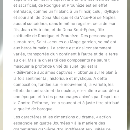
et sacrificiel, de Rodrigue et Prouhèze est en effet
entrelacé, comme un fil blanc à un fil noir, celui, idyllique
et souriant, de Dona Musique et du Vice-Roi de Naples,
auquel succédera, dans le même registre, celui de leur
fils, Jean d’Autriche, et de Dona Sept-Epées, fille
spirituelle de Rodrigue et Prouhèze. Des personnages
surnaturels, Saint Jacques ou l’Ange gardien, se mêlent
aux héros humains. La scène est ainsi constamment
variée, transportée d’un continent à l’autre et de la terre
au ciel. Mais la diversité des composants ne saurait
masquer la profonde unité du sujet, qui est la
« délivrance aux âmes captives », obtenue sur le plan à
la fois sentimental, historique et mystique. A cette
composition, fondée sur le mouvement, la variété, les
effets de contraste et de couleur, elle-même accordée à
une époque, et à des personnages animés par l’esprit de
la Contre-Réforme, l’on a souvent et à juste titre attribué
la qualité de baroque.
Les caractères et les dimensions du drame, « action
espagnole en quatre Journées » à la manière des
dramaturges du Siècle d’or, indifférent aux unités de