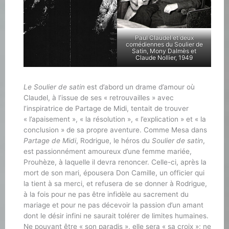
Paul Claudel et deux
comédiennes du Soulier de
Satin, Mony Dalmès et
Claude Nollier, 1949
Le Soulier de satin
est d’abord un drame d’amour où
Claudel, à l’issue de ses « retrouvailles » avec
l’inspiratrice de Partage de Midi, tentait de trouver
« l’apaisement », « la résolution », « l’explication » et « la
conclusion » de sa propre aventure. Comme Mesa dans
Partage de Midi
, Rodrigue, le héros du
Soulier de satin
,
est passionnément amoureux d’une femme mariée,
Prouhèze, à laquelle il devra renoncer. Celle-ci, après la
mort de son mari, épousera Don Camille, un officier qui
la tient à sa merci, et refusera de se donner à Rodrigue,
à la fois pour ne pas être infidèle au sacrement du
mariage et pour ne pas décevoir la passion d’un amant
dont le désir infini ne saurait tolérer de limites humaines.
Ne pouvant être « son paradis », elle sera « sa croix »; ne