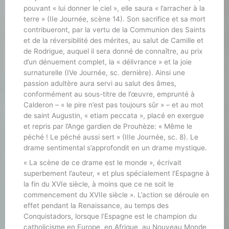
pouvant « lui donner le ciel », elle saura « l’arracher à la
terre » (IIe Journée, scène 14). Son sacrifice et sa mort
contribueront, par la vertu de la Communion des Saints
et de la réversibilité des mérites, au salut de Camille et
de Rodrigue, auquel il sera donné de connaître, au prix
d’un dénuement complet, la « délivrance » et la joie
surnaturelle (IVe Journée, sc. dernière). Ainsi une
passion adultère aura servi au salut des âmes,
conformément au sous-titre de l’œuvre, emprunté à
Calderon – « le pire n’est pas toujours sûr » – et au mot
de saint Augustin, « etiam peccata », placé en exergue
et repris par l’Ange gardien de Prouhèze: « Même le
péché ! Le péché aussi sert » (IIIe Journée, sc. 8). Le
drame sentimental s’approfondit en un drame mystique.
« La scène de ce drame est le monde », écrivait
superbement l’auteur, « et plus spécialement l’Espagne à
la fin du XVIe siècle, à moins que ce ne soit le
commencement du XVIIe siècle ». L’action se déroule en
effet pendant la Renaissance, au temps des
Conquistadors, lorsque l’Espagne est le champion du
catholicisme en Europe, en Afrique, au Nouveau Monde