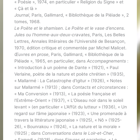
« Poésie », 1974, en particulier « Religion du Signe » et
« Çà et là »
Journal
, Paris, Gallimard, « Bibliothèque de la Pléiade », 2
tomes, 1968.
Le Poëte et le shamisen. Le Poëte et le vase d’encens.
Jules ou l’homme-aux-deux-cravates
, Paris, Les Belles
Lettres, Annales littéraires de l’Université de Besançon,
1970, édition critique et commentée par Michel Malicet.
Œuvres en prose
, Paris, Gallimard, « Bibliothèque de la
Pléiade », 1965, en particulier, dans
Accompagnements
:
« Introduction à un poème de Dante » (1921), « Paul
Verlaine, poète de la nature et poète chrétien » (1935),
« Mallarmé : La Catastrophe d’Igitur » (1926), « Notes
sur Mallarmé » (1913) ; dans
Contacts et circonstances
:
« Ma Conversion » (1913), « La poésie française et
l’Extrême-Orient » (1937), « L’Oiseau noir dans le soleil
levant » (en particulier « L’Affût du lutteur » (1936), « Un
regard sur l’âme japonaise » (1923), « Une promenade à
travers la littérature japonaise » (1925), « Nô » (1925-
26), « Bounrakou » (1924), « La nature et la morale »
(1925) ; dans
Conversations dans le Loir-et-Cher
,
« Samedi » (1928) ; dans
Figures et paraboles
, « Le