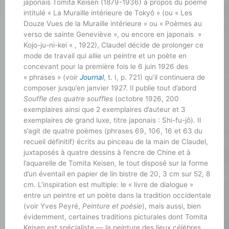
japonais Tomita Keisen (1879-1936) à propos du poème
intitulé « La Muraille intérieure de Tokyô » (ou « Les
Douze Vues de la Muraille intérieure » ou « Poèmes au
verso de sainte Geneviève », ou encore en japonais »
Kojo-ju-ni-kei « , 1922), Claudel décide de prolonger ce
mode de travail qui allie un peintre et un poète en
concevant pour la première fois le 6 juin 1926 des
« phrases » (voir
Journal
, t. I, p. 721) qu’il continuera de
composer jusqu’en janvier 1927. Il publie tout d’abord
Souffle des quatre souffles
(octobre 1926, 200
exemplaires ainsi que 2 exemplaires d’auteur et 3
exemplaires de grand luxe, titre japonais : Shi-fu-jô). Il
s’agit de quatre poèmes (phrases 69, 106, 16 et 63 du
recueil définitif) écrits au pinceau de la main de Claudel,
juxtaposés à quatre dessins à l’encre de Chine et à
l’aquarelle de Tomita Keisen, le tout disposé sur la forme
d’un éventail en papier de lin bistre de 20, 3 cm sur 52, 8
cm. L’inspiration est multiple: le « livre de dialogue »
entre un peintre et un poète dans la tradition occidentale
(voir Yves Peyré,
Peinture et poésie
), mais aussi, bien
évidemment, certaines traditions picturales dont Tomita
Keisen est spécialiste — la peinture des lieux célèbres