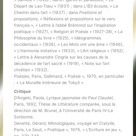
Départ de Lao-Tseu » (1931) ; dans L’Œil écoute, « Le
Chemin dans l’art » (1937) ; dans
Positions et
propositions
, « Réflexions et propositions sur le vers
français », « Lettre à l’abbé Brémond sur l’inspiration
poétique » (1927), « Religion et Poésie » (1927-28), « La
Philosophie du livre » (1925), « Idéogrammes
occidentaux » (1926), « Les Mots ont une âme » (1946),
« L’Harmonie imitative » (1933), « L’Art religieux » (1952),
« Lettre à Alexandre Cingria sur les causes de la
décadence de l’art sacré » (1919), « Note sur l’art
chrétien » (1932).
Poésies
, Paris, Gallimard, « Poésie », 1970, en particulier
: « La Muraille intérieure de Tokyô ».
Critique
D’Angelo, Paola,
Lyrique japonaise de Paul Claudel
,
Paris, 1992, Thèse de Littérature comparée, sous la
direction de M. Brunel, à l’Université de Paris IV-La
Sorbonne.
Genette, Gérard,
Mimologiques, voyage en Cratylie
,
Paris, Le Seuil, « Poétique », 1976, « L’Ecriture en jeu »,
pp. 329-348.