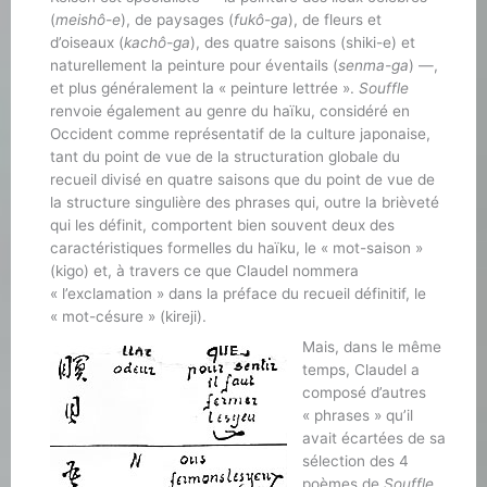
(
meishô-e
), de paysages (
fukô-ga
), de fleurs et
d’oiseaux (
kachô-ga
), des quatre saisons (shiki-e) et
naturellement la peinture pour éventails (
senma-ga
) —,
et plus généralement la « peinture lettrée ».
Souffle
renvoie également au genre du haïku, considéré en
Occident comme représentatif de la culture japonaise,
tant du point de vue de la structuration globale du
recueil divisé en quatre saisons que du point de vue de
la structure singulière des phrases qui, outre la brièveté
qui les définit, comportent bien souvent deux des
caractéristiques formelles du haïku, le « mot-saison »
(kigo) et, à travers ce que Claudel nommera
« l’exclamation » dans la préface du recueil définitif, le
« mot-césure » (kireji).
Mais, dans le même
temps, Claudel a
composé d’autres
« phrases » qu’il
avait écartées de sa
sélection des 4
poèmes de
Souffle
.