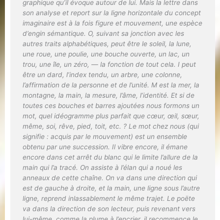
graphique qu’il évoque autour de lui. Mais la lettre dans
son analyse et report sur la ligne horizontale du concept
imaginaire est à la fois figure et mouvement, une espèce
d’engin sémantique. O, suivant sa jonction avec les
autres traits alphabétiques, peut être le soleil, la lune,
une roue, une poulie, une bouche ouverte, un lac, un
trou, une île, un zéro, — la fonction de tout cela. I peut
être un dard, l’index tendu, un arbre, une colonne,
l’affirmation de la personne et de l’unité. M est la mer, la
montagne, la main, la mesure, l’âme, l’identité. Et si de
toutes ces bouches et barres ajoutées nous formons un
mot, quel idéogramme plus parfait que
cœur, œil, sœur,
même, soi, rêve, pied, toit
, etc. ? Le
mot
chez nous (qui
signifie :
acquis par le mouvement
) est un ensemble
obtenu par une succession. Il vibre encore, il émane
encore dans cet arrêt du blanc qui le limite l’allure de la
main qui l’a tracé. On assiste à l’élan qui a noué les
anneaux de cette chaîne. On va dans une direction qui
est de gauche à droite, et la main, une ligne sous l’autre
ligne, reprend inlassablement le même trajet. Le poëte
va dans la direction de son lecteur, puis revenant vers
lui-même, comme la plume à l’encrier, il recommence le