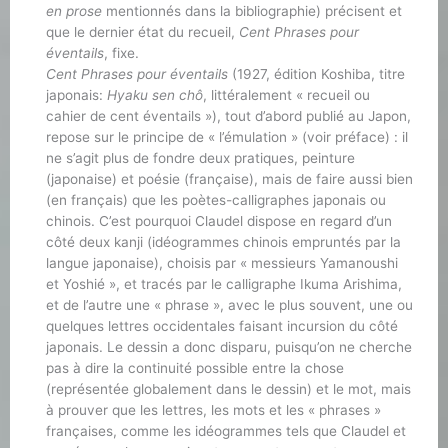
en prose
mentionnés dans la bibliographie) précisent et
que le dernier état du recueil,
Cent Phrases pour
éventails
, fixe.
Cent Phrases pour éventails
(1927, édition Koshiba, titre
japonais:
Hyaku sen chô
, littéralement « recueil ou
cahier de cent éventails »), tout d’abord publié au Japon,
repose sur le principe de « l’émulation » (voir préface) : il
ne s’agit plus de fondre deux pratiques, peinture
(japonaise) et poésie (française), mais de faire aussi bien
(en français) que les poètes-calligraphes japonais ou
chinois. C’est pourquoi Claudel dispose en regard d’un
côté deux kanji (idéogrammes chinois empruntés par la
langue japonaise), choisis par « messieurs Yamanoushi
et Yoshié », et tracés par le calligraphe Ikuma Arishima,
et de l’autre une « phrase », avec le plus souvent, une ou
quelques lettres occidentales faisant incursion du côté
japonais. Le dessin a donc disparu, puisqu’on ne cherche
pas à dire la continuité possible entre la chose
(représentée globalement dans le dessin) et le mot, mais
à prouver que les lettres, les mots et les « phrases »
françaises, comme les idéogrammes tels que Claudel et