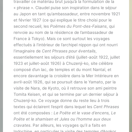
travailler ce matériau brut jusqu’à la formulation de la
« phrase ». Claudel puise son inspiration dans le séjour
au Japon en tant qu’ambassadeur, entre novembre 1921
et février 1927 (ce qui explique le titre choisi pour le
second recueil, les
Poëmes du Pont-des-Faisans
, qui
renvoie au nom de la résidence de l’ambassadeur de
France à Tokyo). Mais ce sont surtout les voyages
effectués à l’intérieur de l’archipel nippon qui ont nourri
l’imaginaire de
Cent Phrases pour éventails
,
essentiellement les séjours d’été (juillet-août 1922, juillet
1923 et juillet-août 1926) à Chuzenji-ko, site célèbre
composé d’un lac, de temples et du mont Nantaï, et
encore davantage la croisière dans la Mer Intérieure en
avril-août 1926, qui se poursuit dans le Yamato, par la
visite de Nara, de Kyoto, où il retrouve son ami peintre
Tomita Keisen, et qui se termine par un dernier séjour à
Chuzenji-ko. Ce voyage donne du reste lieu à trois
textes qui éclairent l’esprit dans lequel les
Cent Phrases
ont été composées :
Le Poëte et le vase d’encens, Le
Poëte et le shamisen et Jules ou l’homme aux deux
cravates
. Par ailleurs, les voyages qu’il a faits en
Indochine, en particulier la visite des temples d’Angkor