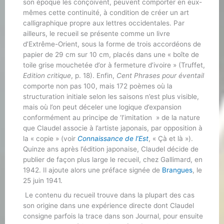
son époque les conçoivent, peuvent comporter en eux-
mêmes cette continuité, à condition de créer un art
calligraphique propre aux lettres occidentales. Par
ailleurs, le recueil se présente comme un livre
d’Extrême-Orient, sous la forme de trois accordéons de
papier de 29 cm sur 10 cm, placés dans une « boîte de
toile grise mouchetée d’or à fermeture d’ivoire » (Truffet,
Edition critique
, p. 18). Enfin,
Cent Phrases pour éventail
comporte non pas 100, mais 172 poèmes où la
structuration initiale selon les saisons n’est plus visible,
mais où l’on peut déceler une logique d’expansion
conformément au principe de ‘l’imitation » de la nature
que Claudel associe à l’artiste japonais, par opposition à
la « copie » (voir
Connaissance de l’Est
, « Çà et là »).
Quinze ans après l’édition japonaise, Claudel décide de
publier de façon plus large le recueil, chez Gallimard, en
1942. Il ajoute alors une préface signée de
Brangues
, le
25 juin 1941.
Le contenu du recueil trouve dans la plupart des cas
son origine dans une expérience directe dont Claudel
consigne parfois la trace dans son Journal, pour ensuite