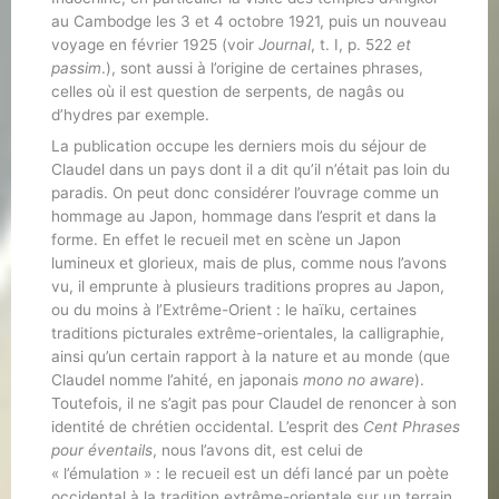
au Cambodge les 3 et 4 octobre 1921, puis un nouveau
voyage en février 1925 (voir
Journal
, t. I, p. 522
et
passim
.), sont aussi à l’origine de certaines phrases,
celles où il est question de serpents, de nagâs ou
d’hydres par exemple.
La publication occupe les derniers mois du séjour de
Claudel dans un pays dont il a dit qu’il n’était pas loin du
paradis. On peut donc considérer l’ouvrage comme un
hommage au Japon, hommage dans l’esprit et dans la
forme. En effet le recueil met en scène un Japon
lumineux et glorieux, mais de plus, comme nous l’avons
vu, il emprunte à plusieurs traditions propres au Japon,
ou du moins à l’Extrême-Orient : le haïku, certaines
traditions picturales extrême-orientales, la calligraphie,
ainsi qu’un certain rapport à la nature et au monde (que
Claudel nomme l’ahité, en japonais
mono no aware
).
Toutefois, il ne s’agit pas pour Claudel de renoncer à son
identité de chrétien occidental. L’esprit des
Cent Phrases
pour éventails
, nous l’avons dit, est celui de
« l’émulation » : le recueil est un défi lancé par un poète
occidental à la tradition extrême-orientale sur un terrain