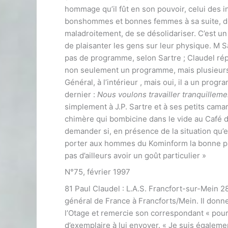
hommage qu’il fût en son pouvoir, celui des in
bonshommes et bonnes femmes à sa suite, don
maladroitement, de se désolidariser. C’est un
de plaisanter les gens sur leur physique. M Sa
pas de programme, selon Sartre ; Claudel rép
non seulement un programme, mais plusieurs,
Général, à l’intérieur , mais oui, il a un pro
dernier :
Nous voulons travailler tranquilleme
simplement à J.P. Sartre et à ses petits ca
chimère qui bombicine dans le vide au Café de
demander si, en présence de la situation qu’el
porter aux hommes du Kominform la bonne paro
pas d’ailleurs avoir un goût particulier »
N°75, février 1997
81 Paul Claudel : L.A.S. Francfort-sur-Mein 2
général de France à Francforts/Mein. Il donne
l’Otage et remercie son correspondant « pour ce
d’exemplaire à lui envoyer. « Je suis égalem