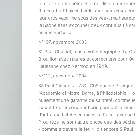
tous et « dont quelques étourdis ont entrepri
Rimbaud. « Et ainsi, tandis que nos vainqueur
leur gros vacarme sous des yeux, malheureusem
la Saône sans s’occuper d’eux continuait à 
échine verte ! »
N°107, novembre 2003
61 Paul Claudel, manuscrit autographe, Le Chi
Brouillon avec ratures et corrections pour Qu
Lausanne chez Nermod en 1949.
N°112, décembre 2004
68 Paul Claudel : L.A.S., Château de Brangue
l’Académie of Notre-Dame, à Philadelphie; 1 
nullement une garantie de sainteté, comme le d
soient très sincèrement pris pour autre cho
d’autre qui fait des miracles ». Puis il évoque 
Prouhèze ne sont autre chose que des pécheurs
« comme à travers le feu », dit encore S Paul