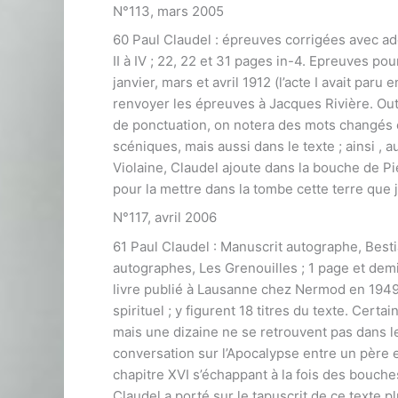
N°113, mars 2005
60 Paul Claudel : épreuves corrigées avec ad
II à IV ; 22, 22 et 31 pages in-4. Epreuves po
janvier, mars et avril 1912 (l’acte I avait par
renvoyer les épreuves à Jacques Rivière. Out
de ponctuation, on notera des mots changés e
scéniques, mais aussi dans le texte ; ainsi ,
Violaine, Claudel ajoute dans la bouche de Pi
pour la mettre dans la tombe cette terre que j
N°117, avril 2006
61 Paul Claudel : Manuscrit autographe, Bestia
autographes, Les Grenouilles ; 1 page et demi
livre publié à Lausanne chez Nermod en 1949 
spirituel ; y figurent 18 titres du texte. Cert
mais une dizaine ne se retrouvent pas dans le
conversation sur l’Apocalypse entre un père et
chapitre XVI s’échappant à la fois des bouch
Claudel a porté sur le tapuscrit de ce texte p