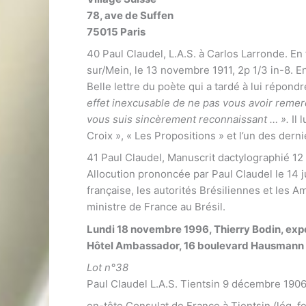
78, ave de Suffen
75015 Paris
40 Paul Claudel, L.A.S. à Carlos Larronde. En
sur/Mein, le 13 novembre 1911, 2p 1/3 in-8. E
Belle lettre du poète qui a tardé à lui répond
effet inexcusable de ne pas vous avoir remer
vous suis sincèrement reconnaissant … ».
Il
Croix », « Les Propositions » et l’un des dern
41 Paul Claudel, Manuscrit dactylographié 12 
Allocution prononcée par Paul Claudel le 14 ju
française, les autorités Brésiliennes et les 
ministre de France au Brésil.
Lundi 18 novembre 1996, Thierry Bodin, exp
Hôtel Ambassador, 16 boulevard Hausmann
Lot n°38
Paul Claudel L.A.S. Tientsin 9 décembre 1906,
en-tête Consulat de France à Tientsin (lég. fe