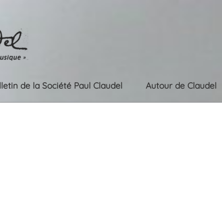
lletin de la Société Paul Claudel
Autour de Claudel