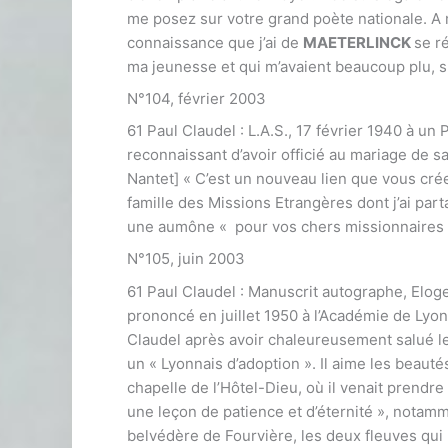
me posez sur votre grand poète nationale. A 
connaissance que j’ai de
MAETERLINCK
se r
ma jeunesse et qui m’avaient beaucoup plu, s
N°104, février 2003
61 Paul Claudel : L.A.S., 17 février 1940 à un P
reconnaissant d’avoir officié au mariage de sa
Nantet] « C’est un nouveau lien que vous créez
famille des Missions Etrangères dont j’ai partag
une aumône « pour vos chers missionnaires »
N°105, juin 2003
61 Paul Claudel : Manuscrit autographe, Eloge 
prononcé en juillet 1950 à l’Académie de Lyon,
Claudel après avoir chaleureusement salué le
un « Lyonnais d’adoption ». Il aime les beautés 
chapelle de l’Hôtel-Dieu, où il venait prendre
une leçon de patience et d’éternité », notamme
belvédère de Fourvière, les deux fleuves qui l