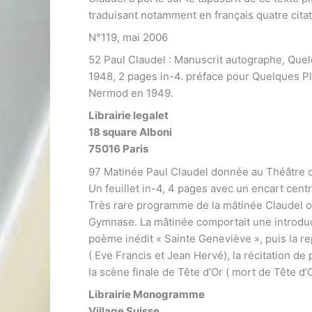
traduisant notamment en français quatre citat
N°119, mai 2006
52 Paul Claudel : Manuscrit autographe, Qu
1948, 2 pages in-4. préface pour Quelques Pl
Nermod en 1949.
Librairie legalet
18 square Alboni
75016 Paris
97 Matinée Paul Claudel donnée au Théâtre d
Un feuillet in-4, 4 pages avec un encart centr
Très rare programme de la mâtinée Claudel o
Gymnase. La mâtinée comportait une introduct
poème inédit « Sainte Geneviève », puis la repr
( Eve Francis et Jean Hervé), la récitation 
la scène finale de Tête d’Or ( mort de Tête d’
Librairie Monogramme
Village Suisse