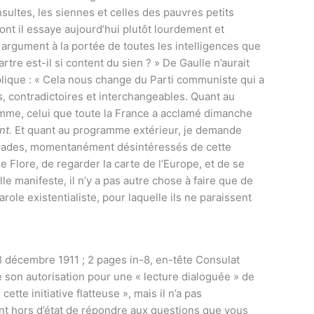
sultes, les siennes et celles des pauvres petits
t il essaye aujourd’hui plutôt lourdement et
 argument à la portée de toutes les intelligences que
rtre est-il si content du sien ? » De Gaulle n’aurait
lique : « Cela nous change du Parti communiste qui a
 contradictoires et interchangeables. Quant au
gramme, celui que toute la France a acclamé dimanche
nt.
Et quant au programme extérieur, je demande
marades, momentanément désintéressés de cette
 Flore, de regarder la carte de l’Europe, et de se
le manifeste, il n’y a pas autre chose à faire que de
le existentialiste, pour laquelle ils ne paraissent
8 décembre 1911 ; 2 pages in-8, en-tête Consulat
 son autorisation pour une « lecture dialoguée » de
tte initiative flatteuse », mais il n’a pas
ent hors d’état de répondre aux questions que vous