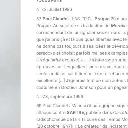
75006 Paris
N°72, Juillet 1996
57
Paul Claudel
: LAS “P.C.”
Prague
29 mars 
Prague. Au sujet de sa traduction de
Mercia
correspondant de lui signaler ses erreurs : « 
que j’ai pris çà et là quelques libertés avec le
ne donne pas toujours à ses idées le dévelop
paradoxe et choisit parfois mal ses exemples.
l’irrégularité exquise
) » … Il s’interroge sur 
épreuves sur lesquelles il aura « sans doute un
seules initiales car il tient « à rester efface
excellente […] J’ignorais tout de mon auteur. E
costumé en Docteur Johnson pour un pagean
N °73, septembre 1996
69 Paul Claudel : Manuscrit autographe sign
attaque contre
SARTRE,
publiée dans
Carref
radiophonique de la « Tribune des Temps Mod
(20 octobre 1947). « Le créateur de l’existent