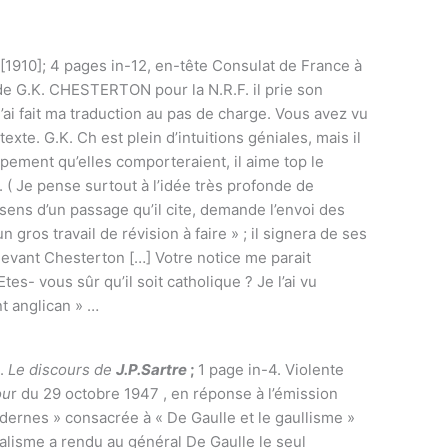
[1910]; 4 pages in-12, en-tête Consulat de France à
de G.K. CHESTERTON pour la N.R.F. il prie son
j’ai fait ma traduction au pas de charge. Vous avez vu
 texte. G.K. Ch est plein d’intuitions géniales, mais il
pement qu’elles comporteraient, il aime top le
 ( Je pense surtout à l’idée très profonde de
le sens d’un passage qu’il cite, demande l’envoi des
 gros travail de révision à faire » ; il signera de ses
r devant Chesterton […] Votre notice me parait
tes- vous sûr qu’il soit catholique ? Je l’ai vu
t anglican » …
é.
Le discours de
J.P.Sartre
;
1 page in-4. Violente
ou
r du 29 octobre 1947 , en réponse à l’émission
ernes » consacrée à « De Gaulle et le gaullisme »
ialisme a rendu au général De Gaulle le seul