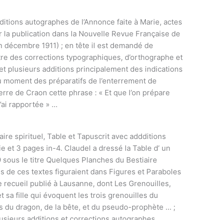
ditions autographes de l’Annonce faite à Marie, actes
ur la publication dans la Nouvelle Revue Française de
u en décembre 1911) ; en tête il est demandé de
re des corrections typographiques, d’orthographe et
t plusieurs additions principalement des indications
 au moment des préparatifs de l’enterrement de
erre de Craon cette phrase : « Et que l’on prépare
’ai rapportée » …
ire spirituel, Table et Tapuscrit avec addditions
e et 3 pages in-4. Claudel a dressé la Table d’ un
sous le titre Quelques Planches du Bestiaire
ains de ces textes figuraient dans Figures et Paraboles
 recueil publié à Lausanne, dont Les Grenouilles,
 sa fille qui évoquent les trois grenouilles du
es du dragon, de la bête, et du pseudo-prophète … ;
lusieurs additions et corrections autographes,