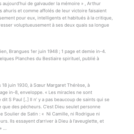
s aujourd’hui de galvauder la mémoire » , Arthur
s ahuris et comme affolés de leur victoire faisaient
ent pour eux, intelligents et habitués à la critique,
caresser voluptueusement à ses deux quais sa longue
en, Brangues 1er juin 1948 ; 1 page et demie in-4.
elques Planches du Bestiaire spirituel, publié à
s 18 juin 1930, à Sœur Margaret Thérèse, à
page in-8, enveloppe. « Les miracles ne sont
it S Paul [..] Il n’ y a pas beaucoup de saints qui se
se que des pécheurs. C’est Dieu seulet personne
le Soulier de Satin : « Ni Camille, ni Rodrigue ni
. Ils essayent d’arriver à Dieu à l’aveuglette, et
 » …