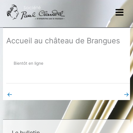
Aller
au
contenu
Accueil au château de Brangues
Bientôt en ligne
←
→
Book Page précédent
Book Page suivant
Le bulletin