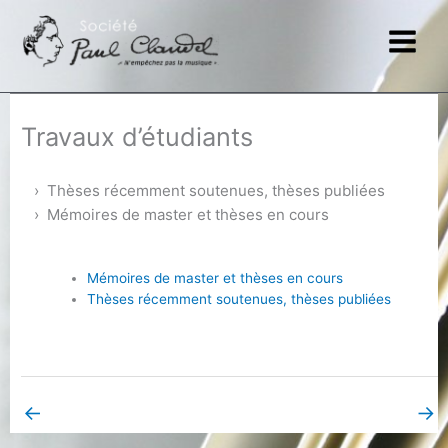
Aller
au
contenu
Travaux d’étudiants
Thèses récemment soutenues, thèses publiées
Mémoires de master et thèses en cours
Mémoires de master et thèses en cours
Thèses récemment soutenues, thèses publiées
←
→
Book Page précédent
Book Page suivant