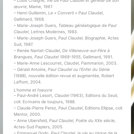
– Louis Chaigne,
Vie de Paul Claudel et genèse de son
œuvre
, Mame, 1961
– Henri Guillemin,
Le « Converti » Paul Claudel
,
Gallimard, 1968.
– Marie-Joseph Guers,
Tableau généalogique de Paul
Claudel
, Lettres Modernes, 1983.
– Marie-Joseph Guers,
Paul Claudel, Biographie
, Actes
Sud, 1987.
– Renée Nantet-Claudel,
De Villeneuve-sur-Fère à
Brangues, Paul Claudel 1968-1955
, Gallimard, 1991.
– Marie-Anne Lescourret,
Claudel
, Flammarion, 2003.
– Gérald Antoine,
Paul Claudel ou l’Enfer du Génie
(1988), nouvelle édition revue et augmentée, Robert
Laffont, 2004.
L’homme et l’oeuvre
– Paul-André Lesort,
Claudel
(1963), Editions du Seuil,
coll. Ecrivains de toujours, 1988.
– Claude-Pierre Perez,
Paul Claudel
, Editions Ellipse, coll.
Mentor, 2000.
– Anne Ubersfeld,
Paul Claudel, Poète du XXe siècle
,
Actes-Sud Papiers, 2005.
– Emmanuel Godo,
Paul Claudel, la vie au risque de la