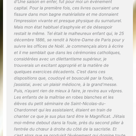
d’
Une saison en enfer
, fut pour moi un événement
capital. Pour la première fois, ces livres ouvraient une
fissure dans mon bagne matérialiste et me donnaient
l’impression vivante et presque physique du surnaturel.
Mais mon état habituel d’asphyxie et de désespoir
restait le même. Tel était le malheureux enfant qui, le 25
décembre 1886, se rendit à Notre-Dame de Paris pour y
suivre les offices de Noël. Je commençais alors à écrire
et il me semblait que dans les cérémonies catholiques,
considérées avec un dilettantisme supérieur, je
trouverais un excitant approprié et la matière de
quelques exercices décadents. C’est dans ces
dispositions que, coudoyé et bousculé par la foule,
j’assistai, avec un plaisir médiocre, à la grand’messe.
Puis, n’ayant rien de mieux à faire, je revins aux vêpres.
Les enfants de la maîtrise en robes blanches et les
élèves du petit séminaire de Saint-Nicolas-du-
Chardonnet qui les assistaient, étaient en train de
chanter ce que je sus plus tard être le Magnificat. J’étais
moi-même debout dans la foule, près du second pilier à
l’entrée du chœur à droite du côté de la sacristie. Et
c’est alors que se produisit l’événement qui domine toute