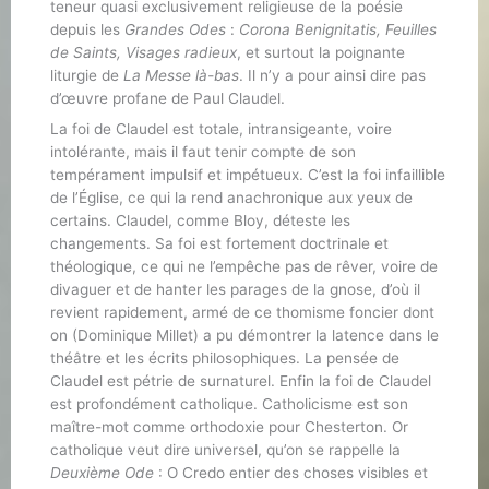
teneur quasi exclusivement religieuse de la poésie
depuis les
Grandes Odes
:
Corona Benignitatis, Feuilles
de Saints, Visages radieux
, et surtout la poignante
liturgie de
La Messe là-bas
. Il n’y a pour ainsi dire pas
d’œuvre profane de Paul Claudel.
La foi de Claudel est totale, intransigeante, voire
intolérante, mais il faut tenir compte de son
tempérament impulsif et impétueux. C’est la foi infaillible
de l’Église, ce qui la rend anachronique aux yeux de
certains. Claudel, comme Bloy, déteste les
changements. Sa foi est fortement doctrinale et
théologique, ce qui ne l’empêche pas de rêver, voire de
divaguer et de hanter les parages de la gnose, d’où il
revient rapidement, armé de ce thomisme foncier dont
on (Dominique Millet) a pu démontrer la latence dans le
théâtre et les écrits philosophiques. La pensée de
Claudel est pétrie de surnaturel. Enfin la foi de Claudel
est profondément catholique. Catholicisme est son
maître-mot comme orthodoxie pour Chesterton. Or
catholique veut dire universel, qu’on se rappelle la
Deuxième Ode
: O Credo entier des choses visibles et