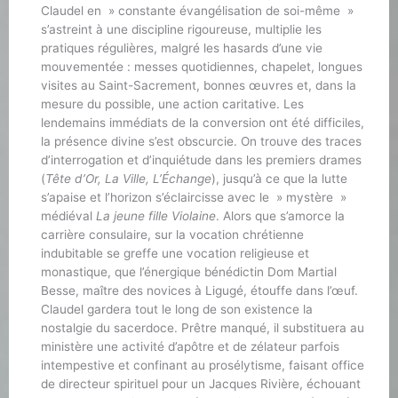
Claudel en » constante évangélisation de soi-même »
s’astreint à une discipline rigoureuse, multiplie les
pratiques régulières, malgré les hasards d’une vie
mouvementée : messes quotidiennes, chapelet, longues
visites au Saint-Sacrement, bonnes œuvres et, dans la
mesure du possible, une action caritative. Les
lendemains immédiats de la conversion ont été difficiles,
la présence divine s’est obscurcie. On trouve des traces
d’interrogation et d’inquiétude dans les premiers drames
(
Tête d’Or, La Ville, L’Échange
), jusqu’à ce que la lutte
s’apaise et l’horizon s’éclaircisse avec le » mystère »
médiéval
La jeune fille Violaine
. Alors que s’amorce la
carrière consulaire, sur la vocation chrétienne
indubitable se greffe une vocation religieuse et
monastique, que l’énergique bénédictin Dom Martial
Besse, maître des novices à Ligugé, étouffe dans l’œuf.
Claudel gardera tout le long de son existence la
nostalgie du sacerdoce. Prêtre manqué, il substituera au
ministère une activité d’apôtre et de zélateur parfois
intempestive et confinant au prosélytisme, faisant office
de directeur spirituel pour un Jacques Rivière, échouant