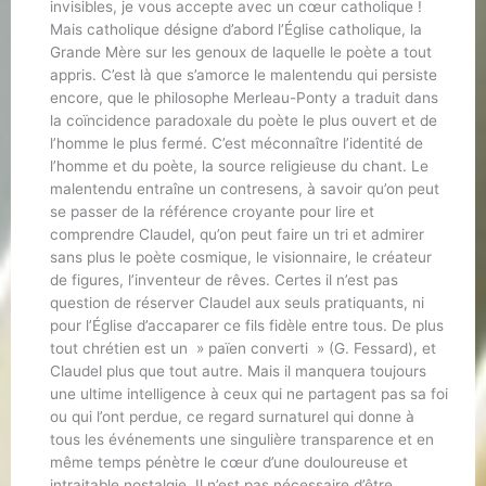
invisibles, je vous accepte avec un cœur catholique !
Mais catholique désigne d’abord l’Église catholique, la
Grande Mère sur les genoux de laquelle le poète a tout
appris. C’est là que s’amorce le malentendu qui persiste
encore, que le philosophe Merleau-Ponty a traduit dans
la coïncidence paradoxale du poète le plus ouvert et de
l’homme le plus fermé. C’est méconnaître l’identité de
l’homme et du poète, la source religieuse du chant. Le
malentendu entraîne un contresens, à savoir qu’on peut
se passer de la référence croyante pour lire et
comprendre Claudel, qu’on peut faire un tri et admirer
sans plus le poète cosmique, le visionnaire, le créateur
de figures, l’inventeur de rêves. Certes il n’est pas
question de réserver Claudel aux seuls pratiquants, ni
pour l’Église d’accaparer ce fils fidèle entre tous. De plus
tout chrétien est un » païen converti » (G. Fessard), et
Claudel plus que tout autre. Mais il manquera toujours
une ultime intelligence à ceux qui ne partagent pas sa foi
ou qui l’ont perdue, ce regard surnaturel qui donne à
tous les événements une singulière transparence et en
même temps pénètre le cœur d’une douloureuse et
intraitable nostalgie. Il n’est pas nécessaire d’être