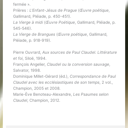
fermée ».
Prières :
L’Enfant-Jésus de Prague
(
Œuvre poétique
,
Gallimard, Pléiade, p. 450-451).
La Vierge à midi
(
Œuvre Poétique
, Gallimard, Pléiade, p.
545-546).
La Vierge de Brangues
(
Œuvre poétique
, Gallimard,
Pléiade, p. 918-919).
Pierre Ouvrard,
Aux sources de Paul Claudel. Littérature
et foi
, Siloë, 1994.
François Angelier,
Claudel ou la conversion sauvage
,
Salvator, 1998.
Dominique Millet-Gérard (éd.),
Correspondance de Paul
Claudel avec les ecclésiastiques de son temps
, 2 vol.,
Champion, 2005 et 2008.
Marie-Ève Benoteau-Alexandre,
Les Psaumes selon
Claudel
, Champion, 2012.