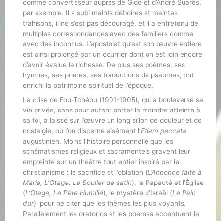
comme convertisseur auprès de Gide et d’André Suarès,
par exemple. Il a subi maints déboires et maintes
trahisons, il ne s’est pas découragé, et il a entretenu de
multiples correspondances avec des familiers comme
avec des inconnus. L’apostolat qu’est son œuvre entière
est ainsi prolongé par un courrier dont on est loin encore
d’avoir évalué la richesse. De plus ses poèmes, ses
hymnes, ses prières, ses traductions de psaumes, ont
enrichi la patrimoine spirituel de l’époque.
La crise de Fou-Tchéou (1901-1905), qui a bouleversé sa
vie privée, sans pour autant porter la moindre atteinte à
sa foi, a laissé sur l’œuvre un long sillon de douleur et de
nostalgie, où l’on discerne aisément l’
Etiam peccata
augustinien. Moins l’histoire personnelle que les
schématismes religieux et sacramentels gravent leur
empreinte sur un théâtre tout entier inspiré par le
christianisme : le sacrifice et l’oblation (
L’Annonce faite à
Marie, L’Otage, Le Soulier de satin
), la Papauté et l’Église
(
L’Otage, Le Père Humilié
), le mystère d’Israël (
Le Pain
dur
), pour ne citer que les thèmes les plus voyants.
Parallèlement les oratorios et les poèmes accentuent la