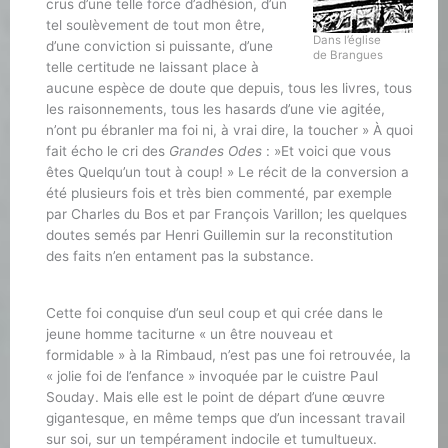
crus d’une telle force d’adhésion, d’un
tel soulèvement de tout mon être,
Dans l’église
d’une conviction si puissante, d’une
de Brangues
telle certitude ne laissant place à
aucune espèce de doute que depuis, tous les livres, tous
les raisonnements, tous les hasards d’une vie agitée,
n’ont pu ébranler ma foi ni, à vrai dire, la toucher » À quoi
fait écho le cri des
Grandes Odes
: »Et voici que vous
êtes Quelqu’un tout à coup! » Le récit de la conversion a
été plusieurs fois et très bien commenté, par exemple
par Charles du Bos et par François Varillon; les quelques
doutes semés par Henri Guillemin sur la reconstitution
des faits n’en entament pas la substance.
Cette foi conquise d’un seul coup et qui crée dans le
jeune homme taciturne « un être nouveau et
formidable » à la Rimbaud, n’est pas une foi retrouvée, la
« jolie foi de l’enfance » invoquée par le cuistre Paul
Souday. Mais elle est le point de départ d’une œuvre
gigantesque, en même temps que d’un incessant travail
sur soi, sur un tempérament indocile et tumultueux.