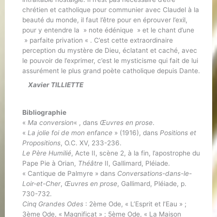
chrétien et catholique pour communier avec Claudel à la
beauté du monde, il faut l’être pour en éprouver l’exil,
pour y entendre la » note édénique » et le chant d’une
» parfaite privation « . C’est cette extraordinaire
perception du mystère de Dieu, éclatant et caché, avec
le pouvoir de l’exprimer, c’est le mysticisme qui fait de lui
assurément le plus grand poète catholique depuis Dante.
Xavier TILLIETTE
Bibliographie
«
Ma conversion
« , dans
Œuvres en prose
.
«
La jolie foi de mon enfance
» (1916), dans
Positions et
Propositions
, O.C. XV, 233-236.
Le Père Humilié
, Acte II, scène 2, à la fin, l’apostrophe du
Pape Pie à Orian,
Théâtre
II, Gallimard, Pléiade.
« Cantique de Palmyre » dans
Conversations-dans-le-
Loir-et-Cher
,
Œuvres en prose
, Gallimard, Pléiade, p.
730-732.
Cinq Grandes Odes
: 2ème Ode, « L’Esprit et l’Eau » ;
3ème Ode, « Magnificat » ; 5ème Ode, « La Maison