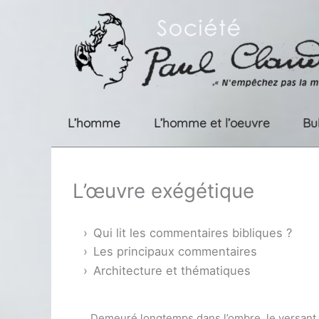
Aller
au
contenu
L’homme
L’homme et l’oeuvre
Bu
L’œuvre exégétique
Qui lit les commentaires bibliques ?
Les principaux commentaires
Architecture et thématiques
Demeuré longtemps dans l’ombre, le versant