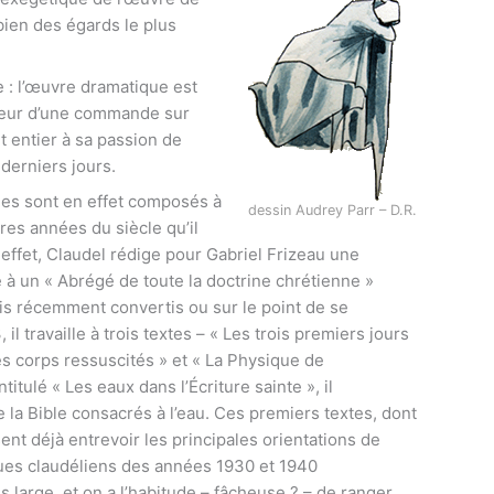
bien des égards le plus
e : l’œuvre dramatique est
aveur d’une commande sur
t entier à sa passion de
 derniers jours.
ques sont en effet composés à
dessin Audrey Parr – D.R.
res années du siècle qu’il
effet, Claudel rédige pour Gabriel Frizeau une
e à un « Abrégé de toute la doctrine chrétienne »
is récemment convertis ou sur le point de se
 il travaille à trois textes – « Les trois premiers jours
des corps ressuscités » et « La Physique de
ntitulé « Les eaux dans l’Écriture sainte », il
la Bible consacrés à l’eau. Ces premiers textes, dont
sent déjà entrevoir les principales orientations de
ues claudéliens des années 1930 et 1940
ns large, et on a l’habitude – fâcheuse ? – de ranger