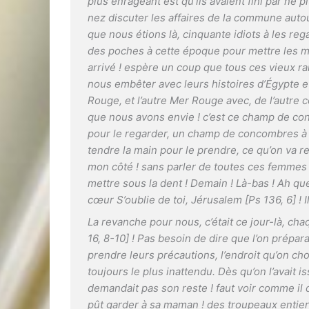
plus enrageant est qu’ils avaient fini par ne plu
nez discuter les affaires de la commune aut
que nous étions là, cinquante idiots à les re
des poches à cette époque pour mettre les ma
arrivé ! espère un coup que tous ces vieux ram
nous embêter avec leurs histoires d’Égypte et
Rouge, et l’autre Mer Rouge avec, de l’autre c
que nous avons envie ! c’est ce champ de con
pour le regarder, un champ de concombres à per
tendre la main pour le prendre, ce qu’on va r
mon côté ! sans parler de toutes ces femme
mettre sous la dent ! Demain ! Là-bas ! Ah qu
cœur S’oublie de toi, Jérusalem [Ps 136, 6] ! I
La revanche pour nous, c’était ce jour-là, cha
16, 8-10] ! Pas besoin de dire que l’on prépar
prendre leurs précautions, l’endroit qu’on cho
toujours le plus inattendu. Dès qu’on l’avait i
demandait pas son reste ! faut voir comme il dé
pût garder à sa maman ! des troupeaux entiers