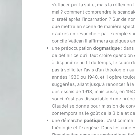
s’effacer par la suite, mais la réflexio
mal ? comment comprendre le scandale
d’Israël après l’Incarnation ? Sur de n
que mettre en scène de manière spectacu
d’autres en revanche – par exemple sur 
concile Vatican II affirmera quelques a
une préoccupation
dogmatique
: dans 
de définir ce qu’il faut croire quand on
à disparaître au fil du temps, le souci
pas à solliciter l’avis d’un théologien 
années 1930 ou 1940, et il opère toujo
suggérées, allant jusqu’à renoncer à la p
des essais de 1913, mais aussi, en 194
souci n’est pas dissociable d’une préoc
Claudel se donne pour mission de conve
contemporains le goût de la Bible et des
une démarche
poétique
: c’est comme 
théologie et l’exégèse. Dans les années
l’imagination dans ses explorations thé