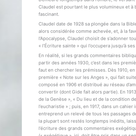
Claudel est pourtant le plus volumineux et à 
fascinant.
Claudel date de 1928 sa plongée dans la Bibl
alors considérée comme achevée, et, à la f
l’Apocalypse, Claudel choisit de s’adonner tou
« l’Écriture sainte » qui l’occupera jusqu’à ses
En réalité, si les grands commentaires bibli
partir des années 1930, c’est dans les premiè
faut en chercher les prémisses. Dès 1910, en 
première « Note sur les Anges », qui fait suit
composé en 1906 et distribué au réseau d’am
convertir (dont Gide fait alors partie). En 1913,
de la Genèse », « Du lieu et de la condition 
l’eucharistie » ; puis, en 1917, dans un cahier i
entreprend un relevé de tous les passages de 
la plupart sont restés longtemps inédits, lais
l’écriture des grands commentaires exégétiq
(« exégétique », ici, doit être pris dans un se