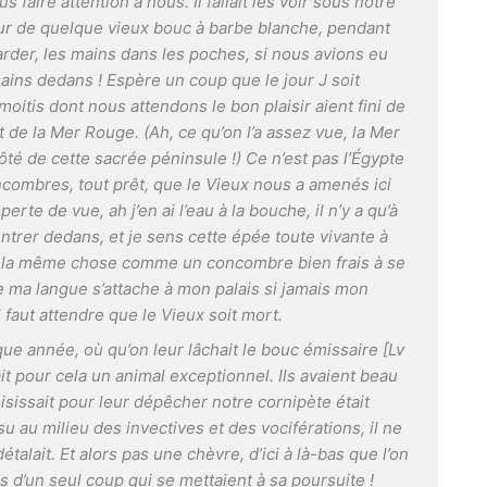
s faire attention à nous. Il fallait les voir sous notre
our de quelque vieux bouc à barbe blanche, pendant
garder, les mains dans les poches, si nous avions eu
ins dedans ! Espère un coup que le jour J soit
oitis dont nous attendons le bon plaisir aient fini de
 de la Mer Rouge. (Ah, ce qu’on l’a assez vue, la Mer
ôté de cette sacrée péninsule !) Ce n’est pas l’Égypte
combres, tout prêt, que le Vieux nous a amenés ici
te de vue, ah j’en ai l’eau à la bouche, il n’y a qu’à
entrer dedans, et je sens cette épée toute vivante à
s la même chose comme un concombre bien frais à se
e ma langue s’attache à mon palais si jamais mon
l faut attendre que le Vieux soit mort.
que année, où qu’on leur lâchait le bouc émissaire [Lv
ait pour cela un animal exceptionnel. Ils avaient beau
isissait pour leur dépêcher notre cornipète était
ssu au milieu des invectives et des vociférations, il ne
talait. Et alors pas une chèvre, d’ici à là-bas que l’on
 d’un seul coup qui se mettaient à sa poursuite !