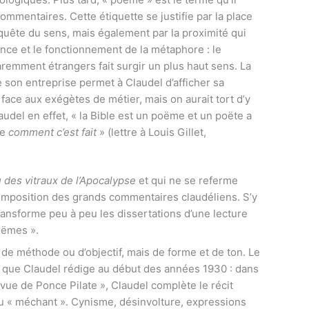
ommentaires. Cette étiquette se justifie par la place
quête du sens, mais également par la proximité qui
nce et le fonctionnement de la métaphore : le
mment étrangers fait surgir un plus haut sens. La
 son entreprise permet à Claudel d’afficher sa
 face aux exégètes de métier, mais on aurait tort d’y
udel en effet, « la Bible est un poëme et un poëte a
re
comment c’est fait
» (lettre à Louis Gillet,
 des vitraux de l’Apocalypse
et qui ne se referme
 composition des grands commentaires claudéliens. S’y
ransforme peu à peu les dissertations d’une lecture
oëmes ».
e méthode ou d’objectif, mais de forme et de ton. Le
» que Claudel rédige au début des années 1930 : dans
vue de Ponce Pilate », Claudel complète le récit
du « méchant ». Cynisme, désinvolture, expressions