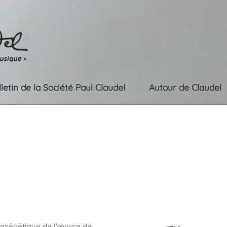
lletin de la Société Paul Claudel
Autour de Claudel
 exégétique de l’œuvre de