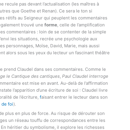
 ne recule pas devant l’actualisation (les maîtres à
utres que Goethe et Renan). Ce sera le ton si
es rétifs au Seigneur qui peuplent les commentaires
a également trouvé une
forme
, celle de l’amplification
 des commentaires : loin de se contenter de la simple
 l’envi les situations, recrée une psychologie aux
r les personnages, Moïse, David, Marie, mais aussi
nt alors sous les yeux du lecteur un fascinant théâtre
que prend Claudel dans ses commentaires. Comme le
oge le Cantique des cantiques
,
Paul Claudel interroge
mmentaire est mise en avant. Au-delà de l’affirmation
state l’apparition d’une écriture de soi : Claudel livre
lité de l’écriture,
f
aisant entrer le lecteur dans son
 de foi
).
de plus en plus de force. Au risque de dérouter son
ages un réseau touffu de correspondances entre les
 En héritier du symbolisme, il explore les richesses