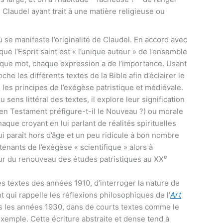
 Claudel ayant trait à une matière religieuse ou
où se manifeste l’originalité de Claudel. En accord avec
 que l’Esprit saint est « l’unique auteur » de l’ensemble
aque mot, chaque expression a de l’importance. Usant
che les différents textes de la Bible afin d’éclairer le
i les principes de l’exégèse patristique et médiévale.
u sens littéral des textes, il explore leur signification
ien Testament préfigure-t-il le Nouveau ?) ou morale
haque croyant en lui parlant de réalités spirituelles
i paraît hors d’âge et un peu ridicule à bon nombre
nants de l’exégèse « scientifique » alors à
e
eur du renouveau des études patristiques au XX
 les textes des années 1910, d’interroger la nature de
 qui rappelle les réflexions philosophiques de l’
Art
ns les années 1930, dans de courts textes comme le
exemple. Cette écriture abstraite et dense tend à