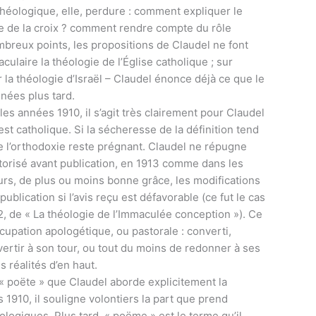
n théologique, elle, perdure : comment expliquer le
 de la croix ? comment rendre compte du rôle
ombreux points, les propositions de Claudel ne font
laire la théologie de l’Église catholique ; sur
la théologie d’Israël – Claudel énonce déjà ce que le
nnées plus tard.
les années 1910, il s’agit très clairement pour Claudel
 est catholique. Si la sécheresse de la définition tend
 de l’orthodoxie reste prégnant. Claudel ne répugne
autorisé avant publication, en 1913 comme dans les
urs, de plus ou moins bonne grâce, les modifications
ublication si l’avis reçu est défavorable (ce fut le cas
2, de « La théologie de l’Immaculée conception »). Ce
cupation apologétique, ou pastorale : converti,
rtir à son tour, ou tout du moins de redonner à ses
 réalités d’en haut.
« poëte » que Claudel aborde explicitement la
 1910, il souligne volontiers la part que prend
ologiques. Plus tard, « poëme » est le terme qu’il