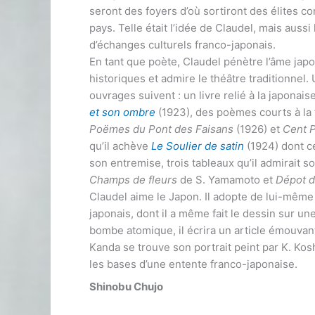
seront des foyers d’où sortiront des élites co
pays. Telle était l’idée de Claudel, mais aussi
d’échanges culturels franco-japonais.
En tant que poète, Claudel pénètre l’âme japo
historiques et admire le théâtre traditionnel.
ouvrages suivent : un livre relié à la japonais
et son ombre
(1923), des poèmes courts à la
Poëmes du Pont des Faisans
(1926) et
Cent P
qu’il achève
Le Soulier de satin
(1924) dont c
son entremise, trois tableaux qu’il admirait so
Champs de fleurs
de S. Yamamoto et
Dépot d
Claudel aime le Japon. Il adopte de lui-même
japonais, dont il a même fait le dessin sur une
bombe atomique, il écrira un article émouvant
Kanda se trouve son portrait peint par K. Kos
les bases d’une entente franco-japonaise.
Shinobu Chujo