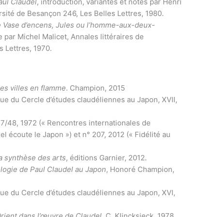
Paul Claudel
, introduction, variantes et notes par Henri
ersité de Besançon 246, Les Belles Lettres, 1980.
le Vase d’encens, Jules ou l’homme-aux-deux-
 par Michel Malicet, Annales littéraires de
s Lettres, 1970.
les villes en flamme
. Champion, 2015
vue du Cercle d’études claudéliennes au Japon, XVII,
7/48, 1972 (« Rencontres internationales de
el écoute le Japon ») et n° 207, 2012 (« Fidélité au
la synthèse des arts
, éditions Garnier, 2012.
logie de Paul Claudel au Japon
, Honoré Champion,
vue du Cercle d’études claudéliennes au Japon, XVI,
’Orient dans l’œuvre de Claudel
, C. Klincksieck, 1978.