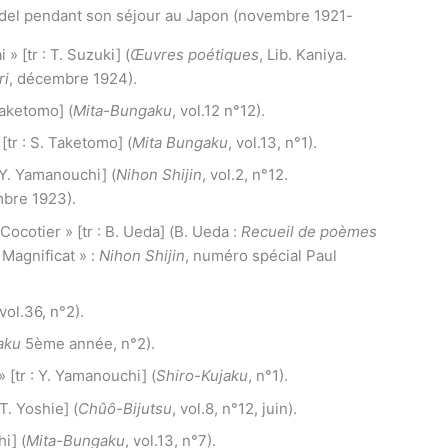
del
pendant son séjour au Japon (novembre 1921-
» [tr : T. Suzuki] (
Œuvres poétiques
, Lib. Kaniya.
ri
, décembre 1924).
Taketomo] (
Mita-Bungaku
, vol.12 n°12).
 [tr : S. Taketomo] (
Mita Bungaku
, vol.13, n°1).
: Y. Yamanouchi] (
Nihon Shijin
, vol.2, n°12.
mbre 1923).
 Cocotier » [tr : B. Ueda] (B. Ueda :
Recueil de poèmes
Magnificat » :
Nihon Shijin
, numéro spécial Paul
 vol.36, n°2).
aku
5ème année, n°2).
 [tr : Y. Yamanouchi] (
Shiro-Kujaku
, n°1).
 T. Yoshie] (
Chûô-Bijutsu
, vol.8, n°12, juin).
hi] (
Mita-Bungaku
, vol.13, n°7).