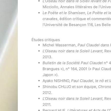
L’Oiseau noir dans le Soleil levant de 
Micciollo, Annales littéraires de l’Univ
Le Poëte et le Shamisen, Le Poëte et 
cravates
, édition critique et commentée
l’Université de Besançon 116, Les Belle
Études critiques
Michel Wasserman,
Paul Claudel dans 
L’Oiseau noir dans le Soleil Levant
, Re
2013.
Bulletin de la Société Paul Claudel
n° 4
Brangues »), n° 164, 2001 (« Paul Claud
Japon »).
Ayako NISHINO,
Paul Claudel, le nô et 
Shinobu CHUJO et son équipe,
Chrono
2012.
L’Oiseau noir dans le Soleil Levant
, Re
2011.
Bernard HUE,
Littératures et Arts de l