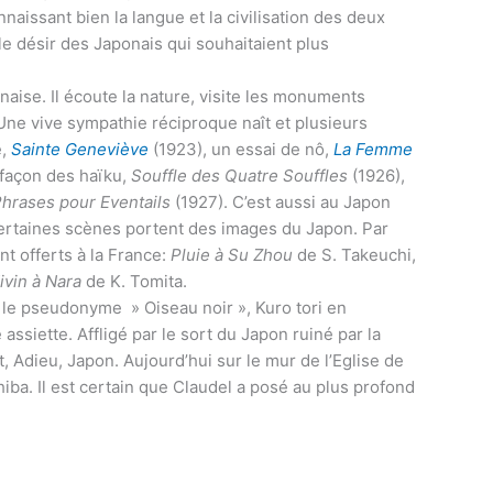
nnaissant bien la langue et la civilisation des deux
 le désir des Japonais qui souhaitaient plus
naise. Il écoute la nature, visite les monuments
 Une vive sympathie réciproque naît et plusieurs
e,
Sainte Geneviève
(1923), un essai de nô,
La Femme
 façon des haïku,
Souffle des Quatre Souffles
(1926),
hrases pour Eventails
(1927). C’est aussi au Japon
ertaines scènes portent des images du Japon. Par
nt offerts à la France:
Pluie à Su Zhou
de S. Takeuchi,
ivin à Nara
de K. Tomita.
 le pseudonyme » Oiseau noir », Kuro tori en
 assiette. Affligé par le sort du Japon ruiné par la
, Adieu, Japon. Aujourd’hui sur le mur de l’Eglise de
hiba. Il est certain que Claudel a posé au plus profond