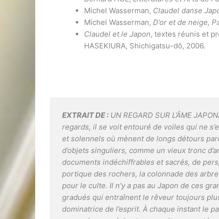
Michel Wasserman,
Claudel danse Jap
Michel Wasserman,
D’or et de neige, P
Claudel et le Japon
, textes réunis et
HASEKIURA, Shichigatsu-dô, 2006.
EXTRAIT DE :
UN REGARD SUR L’ÂME JAPONAISE
regards, il se voit entouré de voiles qui ne s
et solennels où mènent de longs détours parei
d’objets singuliers, comme un vieux tronc d’ar
documents indéchiffrables et sacrés, de persp
portique des rochers, la colonnade des arbres
pour le culte. Il n’y a pas au Japon de ces gr
gradués qui entraînent le rêveur toujours plus
dominatrice de l’esprit. À chaque instant le 