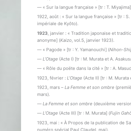
—
« Sur la langue française » [tr : T. Miyajima]
1922, août : « Sur la langue française » [tr : S
impériale de Kyôto).
1923
, janvier : « Tradition japonaise et tradit
anonyme] (
Kaizo
, vol.5, janvier 1923).
—
« Pagode » [tr : Y. Yamanouchi] (
Nihon-Shi
—
L’Otage
(Acte I) [tr : M. Murata et A. Asakusa
—
« Rôle du poëte dans la cité » [tr : A. Masud
1923, février :
L’Otage
(Acte II) [tr : M. Murata
1923, mars –
La Femme et son ombre
(premièr
mars).
—
La Femme et son ombre
(deuxième version)
—
L’Otage
(Acte III) [tr : M. Murata] (
Fujin Gah
1923, mai : « À Propos de la publication de Sa
numéro spécial Paul Claudel, mai).