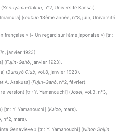
 (
Senriyama-Gakuh
, n°2, Université Kansai).
. Imamura] (
Geibun
13ème année, n°8, juin, Université
ion française » (« Un regard sur l’âme japonaise ») [tr :
jin
, janvier 1923).
] (
Fujin-Gahô
, janvier 1923).
a] (
Bunsyô Club
, vol.8, janvier 1923).
 et A. Asakusa] (
Fujin-Gahô
, n°2, février).
e version) [tr : Y. Yamanouchi] (
Josei
, vol.3, n°3,
 [tr : Y. Yamanouchi] (
Kaizo
, mars).
ô
, n°2, mars).
inte Geneviève » [tr : Y. Yamanouchi] (
Nihon Shijin
,