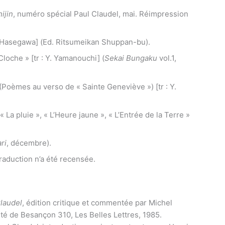
ijin
, numéro spécial Paul Claudel, mai. Réimpression
Y. Hasegawa] (Ed. Ritsumeikan Shuppan-bu).
 Cloche » [tr : Y. Yamanouchi] (
Sekai Bungaku
vol.1,
(Poèmes au verso de « Sainte Geneviève ») [tr : Y.
La pluie », « L’Heure jaune », « L’Entrée de la Terre »
ri
, décembre).
traduction n’a été recensée.
Claudel
, édition critique et commentée par Michel
sité de Besançon 310, Les Belles Lettres, 1985.