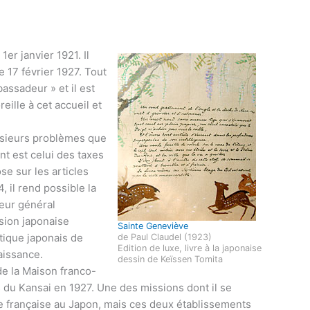
r janvier 1921. Il
e 17 février 1927. Tout
ssadeur » et il est
eille à cet accueil et
lusieurs problèmes que
nt est celui des taxes
e sur les articles
, il rend possible la
neur général
ssion japonaise
Sainte Geneviève
ique japonais de
de Paul Claudel (1923)
Edition de luxe, livre à la japonaise
aissance.
dessin de Keïssen Tomita
e la Maison franco-
is du Kansai en 1927. Une des missions dont il se
gue française au Japon, mais ces deux établissements