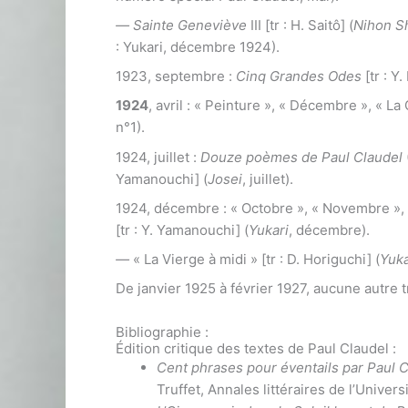
—
Sainte Geneviève
III [tr : H. Saitô] (
Nihon Sh
: Yukari, décembre 1924).
1923, septembre :
Cinq Grandes Odes
[tr : 
1924
, avril : « Peinture », « Décembre », « La
n°1).
1924, juillet :
Douze poèmes de Paul Claudel
Yamanouchi] (
Josei
, juillet).
1924, décembre : « Octobre », « Novembre », « 
[tr : Y. Yamanouchi] (
Yukari
, décembre).
—
« La Vierge à midi » [tr : D. Horiguchi] (
Yuka
De janvier 1925 à février 1927, aucune autre 
Bibliographie :
Édition critique des textes de Paul Claudel :
Cent phrases pour éventails par Paul 
Truffet, Annales littéraires de l’Univer