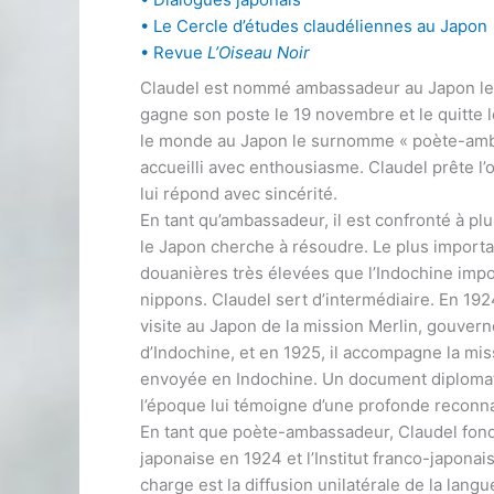
• Le Cercle d’études claudéliennes au Japon
• Revue
L’Oiseau Noir
Claudel est nommé ambassadeur au Japon le 1e
gagne son poste le 19 novembre et le quitte l
le monde au Japon le surnomme « poète-amba
accueilli avec enthousiasme. Claudel prête l’or
lui répond avec sincérité.
En tant qu’ambassadeur, il est confronté à p
le Japon cherche à résoudre. Le plus importa
douanières très élevées que l’Indochine impos
nippons. Claudel sert d’intermédiaire. En 1924
visite au Japon de la mission Merlin, gouver
d’Indochine, et en 1925, il accompagne la mi
envoyée en Indochine. Un document diplomat
l’époque lui témoigne d’une profonde reconn
En tant que poète-ambassadeur, Claudel fond
japonaise en 1924 et l’Institut franco-japona
charge est la diffusion unilatérale de la lan