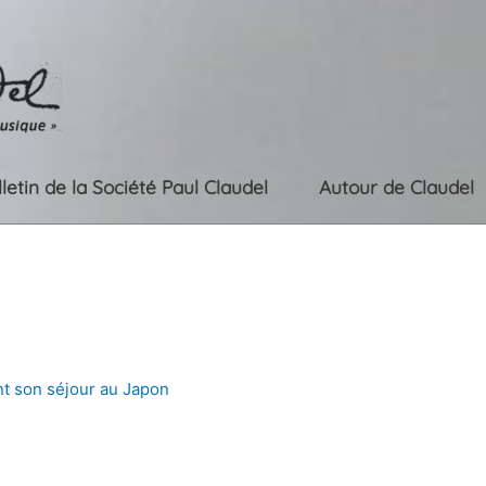
lletin de la Société Paul Claudel
Autour de Claudel
t son séjour au Japon