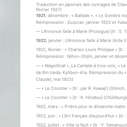
Traduction en japonais des ouvrages de Clau
février 1927)
1921
, décembre : « Ballade », « Le Sombre mai 
Réimpression :
Suzuran
, janvier 1923 et
Yuka
— L’Annonce faite à Marie
(Prologue) [tr : S. 
1922
, janvier :
L’Annonce faite à Marie
(Acte I)
1922, février : « Charles-Louis Philippe » [tr 
Réimpression :
Nihon-Shijin
, janvier et déce
—
« Magnificat »,
La Cantate à trois voix
, « Le
de Bin Ueda
, Kyôbun-sha. Réimpression du « 
Claudel, mai 1923).
—
« Le Cocotier » [tr : par R. Kawaji] (
Shinch
,
—
« Le Cocotier » [tr : K. Hinatsu] (
Chûôbung
1922, mars : « Prière pour le dimanche matin »
1922, juin : « L’Art français d’aujourd’hui » [tr :
1922, juillet : « Ville la Nuit » [tr : Y. Yamanouc