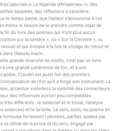
thes japonais (« La légende d’Amaterasu »), des
etites épopées, des réflexions à caractère
e le temps passe, que l’auteur s’accoutume à cet
ns en moins le besoin de le prendre comme objet de
la fin du livre des poèmes qui n’ont plus aucun
position sur la lumière », ou « Sur la Cervelle », ou
recueil et qui évoque à la fois le voyage du retour et
s dans l’Absolu marin.
cette grande diversité de motifs, n’est pas un livre
oute à une grande cohérence de ton, et à une
t poète, Claudel est aussi l’un des premiers
Connaissance de l’Est
qu’il a forgé son instrument. La
e, accentue volontiers la visibilité des connecteurs
nheur des influences
a priori
peu compatibles
rès différents : le solennel et le trivial, l’analyse
s sciences) et le lyrisme. Le vers, exclu du poème en
de formules fortement rythmées, parfois isolées par
 à ce débat de la prose et du vers, engagé par
 verset » claudélien dans le théâtre ou dans les
Odes