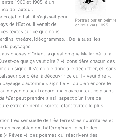
, entre 1900 et 1905, à un
nce de l’auteur.
projet initial : il s’agissait pour
Portrait par un peintre
ys de l’Est où il venait de
chinois vers 1895
à ces textes sur ce que nous
 jardins, théâtre, idéogrammes… De là aussi les
ou de paysages.
t aux choses d’Orient la question que Mallarmé lui a,
 Qu’est-ce que ça veut dire ? »), considère chacun des
me un signe. Il s’emploie donc à le déchiffrer, et, sans
aisseur concrète, à découvrir ce qu’il « veut dire ».
e paysage d’automne « signifie » ; ou bien encore le
 au moyen du seul regard, mais avec « tout cela sans
e l’Est
peut prendre ainsi l’aspect d’un livre de
ure extrêmement discrète, étant traitée le plus
ion très sensuelle de très terrestres nourritures et
s textes passablement hétérogènes : à côté des
es (« Rêves »), des poèmes qui réécrivent des