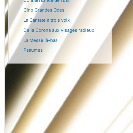
Connaissance de l’Est
Cinq Grandes Odes
La Cantate à trois voix
De la Corona aux Visages radieux
La Messe là-bas
Psaumes