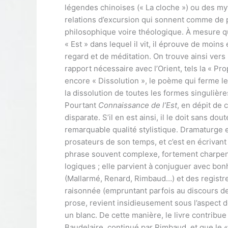
légendes chinoises (« La cloche ») ou des my
relations d’excursion qui sonnent comme de p
philosophique voire théologique. À mesure qu
« Est » dans lequel il vit, il éprouve de moi
regard et de méditation. On trouve ainsi vers 
rapport nécessaire avec l’Orient, tels la « Pro
encore « Dissolution », le poème qui ferme le 
la dissolution de toutes les formes singulière
Pourtant
Connaissance de l’Est
, en dépit de 
disparate. S’il en est ainsi, il le doit sans d
remarquable qualité stylistique. Dramaturge e
prosateurs de son temps, et c’est en écrivant
phrase souvent complexe, fortement charpenté
logiques ; elle parvient à conjuguer avec bo
(Mallarmé, Renard, Rimbaud…) et des registres t
raisonnée (empruntant parfois au discours de
prose, revient insidieusement sous l’aspect 
un blanc. De cette manière, le livre contribue
Baudelaire, continué par Rimbaud, et que le «