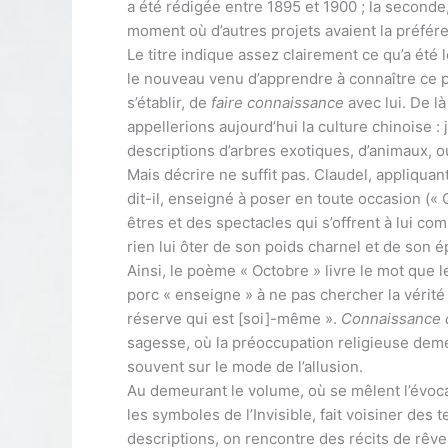
a été rédigée entre 1895 et 1900 ; la seconde
moment où d’autres projets avaient la préfére
Le titre indique assez clairement ce qu’a été le 
le nouveau venu d’apprendre à connaître ce pa
s’établir, de
faire connaissance
avec lui. De l
appellerions aujourd’hui la culture chinoise :
descriptions d’arbres exotiques, d’animaux, 
Mais décrire ne suffit pas. Claudel, appliquan
dit-il, enseigné à poser en toute occasion («
êtres et des spectacles qui s’offrent à lui com
rien lui ôter de son poids charnel et de son ép
Ainsi, le poème « Octobre » livre le mot que l
porc « enseigne » à ne pas chercher la vérité
réserve qui est [soi]-même ».
Connaissance d
sagesse, où la préoccupation religieuse deme
souvent sur le mode de l’allusion.
Au demeurant le volume, où se mêlent l’évocat
les symboles de l’Invisible, fait voisiner de
descriptions, on rencontre des récits de rêv