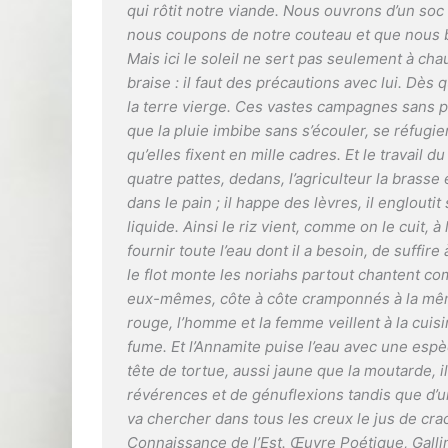
qui rôtit notre viande. Nous ouvrons d’un soc f
nous coupons de notre couteau et que nous 
Mais ici le soleil ne sert pas seulement à ch
braise : il faut des précautions avec lui. Dès
la terre vierge. Ces vastes campagnes sans p
que la pluie imbibe sans s’écouler, se réfugi
qu’elles fixent en mille cadres. Et le travail d
quatre pattes, dedans, l’agriculteur la brass
dans le pain ; il happe des lèvres, il englout
liquide. Ainsi le riz vient, comme on le cuit, à
fournir toute l’eau dont il a besoin, de suffi
le flot monte les noriahs partout chantent com
eux-mêmes, côte à côte cramponnés à la mêm
rouge, l’homme et la femme veillent à la cui
fume. Et l’Annamite puise l’eau avec une espè
tête de tortue, aussi jaune que la moutarde, il 
révérences et de génuflexions tandis que d’
va chercher dans tous les creux le jus de cra
Connaissance de l’Est. Œuvre Poétique
, Gall