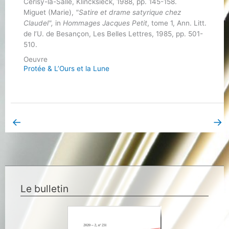
Cerisy-la-Salle, Klincksieck, 1988, pp. 145-158.
Miguet (Marie),
"Satire et drame satyrique chez
Claudel",
in
Hommages Jacques Petit
, tome 1, Ann. Litt.
de l’U. de Besançon, Les Belles Lettres, 1985, pp. 501-
510.
Oeuvre
Protée & L’Ours et la Lune
←
→
Bibliographie précédent
Bibliographie suivant
Le bulletin