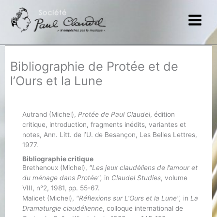
Aller
au
contenu
Bibliographie de Protée et de
l’Ours et la Lune
Autrand (Michel),
Protée de Paul Claudel
, édition
critique, introduction, fragments inédits, variantes et
notes, Ann. Litt. de l’U. de Besançon, Les Belles Lettres,
1977.
Bibliographie critique
Brethenoux (Michel),
"Les jeux claudéliens de l’amour et
du ménage dans Protée",
in
Claudel Studies
, volume
VIII, n°2, 1981, pp. 55-67.
Malicet (Michel),
"Réflexions sur L’Ours et la Lune",
in
La
Dramaturgie claudélienne
, colloque international de