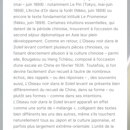
(mai – juin 1898) : notamment Le Pin (Tokyo, mai-juin
1898), L’Arche d’Or dans la forêt (Nikko, juin 1898) ou
encore le texte fondamental intitulé
Le Promeneur
(Nikko, juin 1898). Certaines intuitions essentielles, qui
datent de la période chinoise, trouveront à l’occasion du
second séjour diplomatique en Asie leur plein
développement. Comme en retour,
L’Oiseau noir dans le
Soleil levant
contient plusieurs pièces chinoises, ou
faisant directement allusion à la culture chinoise – parmi
elle, Bougakou ou Hang Tchéou, composé à l’occasion
d’une escale en Chine en février 1926. Toutefois, si l’on
devine facilement d’un recueil à l’autre de nombreux
échos, des rappels – ou des réponses – , des souvenirs
aussi,
L’Oiseau noir dans le Soleil levant
se présente bien
différemment du recueil de Chine, dans sa forme – ou
plutôt ses formes – comme dans ses intentions.
L’Oiseau noir dans le Soleil levant
apparaît en effet
comme une sorte de « mélange », colligeant des textes
bien différents les uns des autres, même s’ils touchent
naturellement tous au Japon et la culture japonaise, et
parfois plus largement extrême-orientale. L’unité de la