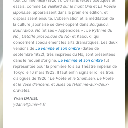
tout comme
Meiji
(1926 ?). Certains textes poétiques et
essais, comme
Le Vieillard sur le mont Omi
et
La Poésie
japonaise
, apparaissent dans la première édition, et
disparaissent ensuite. L’observation et la méditation de
la culture japonaise se développent dans
Bougakou,
Bounrakou, Nô
(et ses « Appendices » :
Le Rythme du
Nô ; L’étoffe prosodique du Nô
) et Kabouki, qui
concernent spécialement les arts dramatiques. Les deux
versions de
La Femme et son ombre
(datée de
septembre 1922), très inspirées du Nô, sont présentées
dans le recueil d’origine.
La Femme et son ombre
fut
représentée pour la première fois au Théâtre impérial de
Tokyo le 16 mars 1923. Il faut enfin signaler ici les trois
dialogues de 1926 :
Le Poète et le Shamisen, Le Poète
et le Vase d’encens,
et
Jules ou l’Homme-aux-deux-
cravates.
Yvan DANIEL
ydaniel@univ-lr.fr