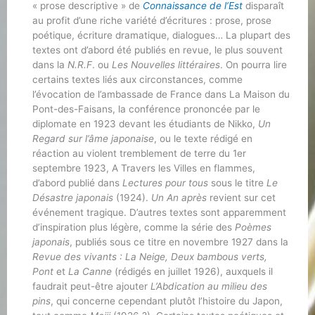
« prose descriptive » de
Connaissance de l’Est
disparaît
au profit d’une riche variété d’écritures : prose, prose
poétique, écriture dramatique, dialogues… La plupart des
textes ont d’abord été publiés en revue, le plus souvent
dans la
N.R.F
. ou
Les Nouvelles littéraires
. On pourra lire
certains textes liés aux circonstances, comme
l’évocation de l’ambassade de France dans La Maison du
Pont-des-Faisans, la conférence prononcée par le
diplomate en 1923 devant les étudiants de Nikko,
Un
Regard sur l’âme japonaise
, ou le texte rédigé en
réaction au violent tremblement de terre du 1er
septembre 1923, A Travers les Villes en flammes,
d’abord publié dans
Lectures pour tous
sous le titre
Le
Désastre japonais
(1924).
Un An après
revient sur cet
événement tragique. D’autres textes sont apparemment
d’inspiration plus légère, comme la série des
Poèmes
japonais
, publiés sous ce titre en novembre 1927 dans la
Revue des vivants : La Neige, Deux bambous verts,
Pont
et
La Canne
(rédigés en juillet 1926), auxquels il
faudrait peut-être ajouter
L’Abdication au milieu des
pins
, qui concerne cependant plutôt l’histoire du Japon,