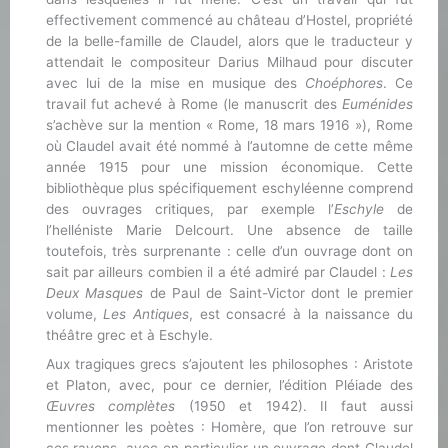
effectivement commencé au château d’Hostel, propriété
de la belle-famille de Claudel, alors que le traducteur y
attendait le compositeur Darius Milhaud pour discuter
avec lui de la mise en musique des
Choéphores
. Ce
travail fut achevé à Rome (le manuscrit des
Euménides
s’achève sur la mention « Rome, 18 mars 1916 »), Rome
où Claudel avait été nommé à l’automne de cette même
année 1915 pour une mission économique. Cette
bibliothèque plus spécifiquement eschyléenne comprend
des ouvrages critiques, par exemple l’
Eschyle
de
l’helléniste Marie Delcourt. Une absence de taille
toutefois, très surprenante : celle d’un ouvrage dont on
sait par ailleurs combien il a été admiré par Claudel :
Les
Deux Masques
de Paul de Saint-Victor dont le premier
volume,
Les Antiques
, est consacré à la naissance du
théâtre grec et à Eschyle.
Aux tragiques grecs s’ajoutent les philosophes : Aristote
et Platon, avec, pour ce dernier, l’édition Pléiade des
Œuvres complètes
(1950 et 1942). Il faut aussi
mentionner les poètes : Homère, que l’on retrouve sur
ces rayons, avec en particulier un ouvrage dont Claudel