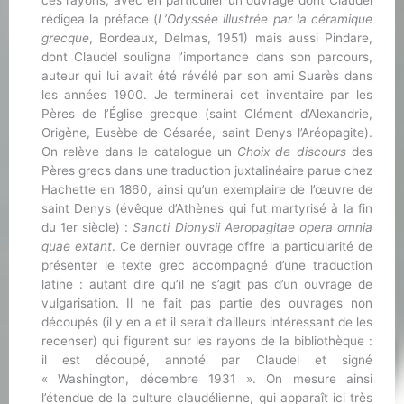
rédigea la préface (
L’Odyssée illustrée par la céramique
grecque
, Bordeaux, Delmas, 1951) mais aussi Pindare,
dont Claudel souligna l’importance dans son parcours,
auteur qui lui avait été révélé par son ami Suarès dans
les années 1900. Je terminerai cet inventaire par les
Pères de l’Église grecque (saint Clément d’Alexandrie,
Origène, Eusèbe de Césarée, saint Denys l’Aréopagite).
On relève dans le catalogue un
Choix de discours
des
Pères grecs dans une traduction juxtalinéaire parue chez
Hachette en 1860, ainsi qu’un exemplaire de l’œuvre de
saint Denys (évêque d’Athènes qui fut martyrisé à la fin
du 1er siècle) :
Sancti Dionysii Aeropagitae opera omnia
quae extant
. Ce dernier ouvrage offre la particularité de
présenter le texte grec accompagné d’une traduction
latine : autant dire qu’il ne s’agit pas d’un ouvrage de
vulgarisation. Il ne fait pas partie des ouvrages non
découpés (il y en a et il serait d’ailleurs intéressant de les
recenser) qui figurent sur les rayons de la bibliothèque :
il est découpé, annoté par Claudel et signé
« Washington, décembre 1931 ». On mesure ainsi
l’étendue de la culture claudélienne, qui apparaît ici très