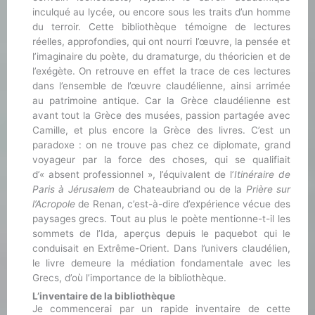
inculqué au lycée, ou encore sous les traits d’un homme
du terroir. Cette bibliothèque témoigne de lectures
réelles, approfondies, qui ont nourri l’œuvre, la pensée et
l’imaginaire du poète, du dramaturge, du théoricien et de
l’exégète. On retrouve en effet la trace de ces lectures
dans l’ensemble de l’œuvre claudélienne, ainsi arrimée
au patrimoine antique. Car la Grèce claudélienne est
avant tout la Grèce des musées, passion partagée avec
Camille, et plus encore la Grèce des livres. C’est un
paradoxe : on ne trouve pas chez ce diplomate, grand
voyageur par la force des choses, qui se qualifiait
d’« absent professionnel », l’équivalent de l’
Itinéraire de
Paris à Jérusalem
de Chateaubriand ou de la
Prière sur
l’Acropole
de Renan, c’est-à-dire d’expérience vécue des
paysages grecs. Tout au plus le poète mentionne-t-il les
sommets de l’Ida, aperçus depuis le paquebot qui le
conduisait en Extrême-Orient. Dans l’univers claudélien,
le livre demeure la médiation fondamentale avec les
Grecs, d’où l’importance de la bibliothèque.
L’inventaire de la bibliothèque
Je commencerai par un rapide inventaire de cette