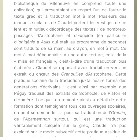
bibliothèque de Villeneuve en comprend toute une
collection) qui présentaient en regard l’un de l’autre le
texte grec et la traduction mot à mot. Plusieurs des
manuels scolaires de Claudel portent les vestiges de ce
lent et minutieux décorticage des textes : de nombreux
passages d’Aristophane et d’Euripide (en particulier
d’
Iphigénie à Aulis
qui était au programme de seconde)
sont traduits de sa main, au crayon, en mot à mot. Ce
mot à mot débouchait sur une autre torture, celle de la
« mise en français », c’est-à-dire d’une traduction plus
élaborée : Claudel se rappelait avoir traduit en vers un
extrait du chœur des
Grenouilles
d’Aristophane. Cette
pratique scolaire de la traduction juxtalinéaire forma des
générations d’écrivains : c’est ainsi par exemple que
Péguy traduisit des extraits de Sophocle, de Platon et
d’Homère. Lorsque l’on remonte ainsi au détail de cette
formation dont témoignent tous ces ouvrages scolaires,
on peut se demander si, pour sa traduction de l’
Orestie
,
de l’
Agamemnon
surtout, qui est une traduction
véritablement calquée sur le grec, Claudel n’a pas
exploité sur le mode subversif cette pratique assidue de