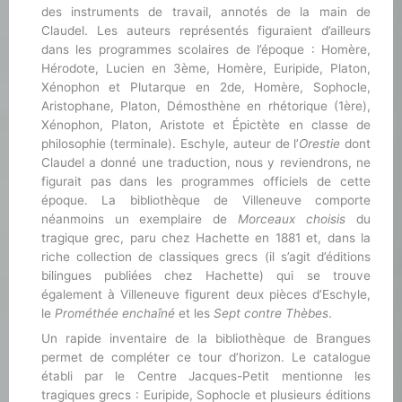
des instruments de travail, annotés de la main de
Claudel. Les auteurs représentés figuraient d’ailleurs
dans les programmes scolaires de l’époque : Homère,
Hérodote, Lucien en 3ème, Homère, Euripide, Platon,
Xénophon et Plutarque en 2de, Homère, Sophocle,
Aristophane, Platon, Démosthène en rhétorique (1ère),
Xénophon, Platon, Aristote et Épictète en classe de
philosophie (terminale). Eschyle, auteur de l’
Orestie
dont
Claudel a donné une traduction, nous y reviendrons, ne
figurait pas dans les programmes officiels de cette
époque. La bibliothèque de Villeneuve comporte
néanmoins un exemplaire de
Morceaux choisis
du
tragique grec, paru chez Hachette en 1881 et, dans la
riche collection de classiques grecs (il s’agit d’éditions
bilingues publiées chez Hachette) qui se trouve
également à Villeneuve figurent deux pièces d’Eschyle,
le
Prométhée enchaîné
et les
Sept contre Thèbes
.
Un rapide inventaire de la bibliothèque de Brangues
permet de compléter ce tour d’horizon. Le catalogue
établi par le Centre Jacques-Petit mentionne les
tragiques grecs : Euripide, Sophocle et plusieurs éditions