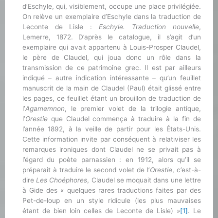
d’Eschyle, qui, visiblement, occupe une place privilégiée.
On relève un exemplaire d’Eschyle dans la traduction de
Leconte de Lisle :
Eschyle. Traduction nouvelle
,
Lemerre, 1872. D’après le catalogue, il s’agit d’un
exemplaire qui avait appartenu à Louis-Prosper Claudel,
le père de Claudel, qui joua donc un rôle dans la
transmission de ce patrimoine grec. Il est par ailleurs
indiqué – autre indication intéressante – qu’un feuillet
manuscrit de la main de Claudel (Paul) était glissé entre
les pages, ce feuillet étant un brouillon de traduction de
l’
Agamemnon
, le premier volet de la trilogie antique,
l’
Orestie
que Claudel commença à traduire à la fin de
l’année 1892, à la veille de partir pour les États-Unis.
Cette information invite par conséquent à relativiser les
remarques ironiques dont Claudel ne se privait pas à
l’égard du poète parnassien : en 1912, alors qu’il se
préparait à traduire le second volet de l’
Orestie
, c’est-à-
dire
Les Choéphores
, Claudel se moquait dans une lettre
à Gide des « quelques rares traductions faites par des
Pet-de-loup en un style ridicule (les plus mauvaises
étant de bien loin celles de Leconte de Lisle) »
[1]
. Le