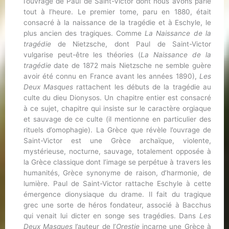
l’ouvrage de Paul de Saint-Victor dont nous avons parlé
tout à l’heure. Le premier tome, paru en 1880, était
consacré à la naissance de la tragédie et à Eschyle, le
plus ancien des tragiques. Comme
La Naissance de la
tragédie
de Nietzsche, dont Paul de Saint-Victor
vulgarise peut-être les théories (
La Naissance de la
tragédie
date de 1872 mais Nietzsche ne semble guère
avoir été connu en France avant les années 1890),
Les
Deux Masques
rattachent les débuts de la tragédie au
culte du dieu Dionysos. Un chapitre entier est consacré
à ce sujet, chapitre qui insiste sur le caractère orgiaque
et sauvage de ce culte (il mentionne en particulier des
rituels d’omophagie). La Grèce que révèle l’ouvrage de
Saint-Victor est une Grèce archaïque, violente,
mystérieuse, nocturne, sauvage, totalement opposée à
la Grèce classique dont l’image se perpétue à travers les
humanités, Grèce synonyme de raison, d’harmonie, de
lumière. Paul de Saint-Victor rattache Eschyle à cette
émergence dionysiaque du drame. Il fait du tragique
grec une sorte de héros fondateur, associé à Bacchus
qui venait lui dicter en songe ses tragédies. Dans
Les
Deux Masques
l’auteur de l’
Orestie
incarne une Grèce à