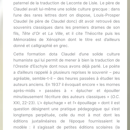
paternel de la traduction de Leconte de Lisle. Le père de
Claudel avait lui-même une solide culture grecque : dans
l’une des rares lettres dont on dispose, Louis-Prosper
Claudel (le père de Claudel donc) dit avoir retrouvé des
souvenirs classiques dans les premiers drames de son
fils,
Tête d’Or
et
La Ville
, et il cite Théocrite puis les
Mémorables
de Xénophon dont le titre est d’ailleurs
donné et calligraphié en grec.
Cette formation dota Claudel d’une solide culture
humaniste qui lui permit de mener à bien la traduction de
l’
Orestie
d’Eschyle dont nous avons déjà parlé. Le poète
a d’ailleurs rappelé à plusieurs reprises le souvenir – peu
agréable, semble-t-il – des heures passées à étudier les
auteurs anciens. En 1937 il évoquait encore « les mornes
après-midis » passées à « éplucher et épouiller
minutieusement l’écriture des auteurs classiques » (
O.C.
XXI, 22-23). L’« épluchage » et l’« épouillage » dont il est
question désignent une pratique pédagogique qui s’est
longtemps perpétuée, celle du mot à mot dont les
éditions juxtalinéaires de l’époque fournissaient le
modèle : il s’agissait de petites éditions scolaires (la