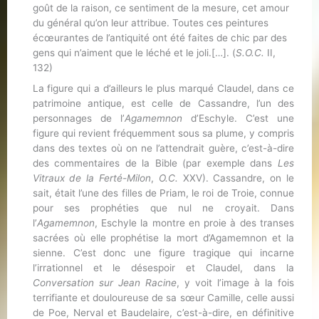
goût de la raison, ce sentiment de la mesure, cet amour
du général qu’on leur attribue. Toutes ces peintures
écœurantes de l’antiquité ont été faites de chic par des
gens qui n’aiment que le léché et le joli.[…]. (
S.O.C.
II,
132)
La figure qui a d’ailleurs le plus marqué Claudel, dans ce
patrimoine antique, est celle de Cassandre, l’un des
personnages de l’
Agamemnon
d’Eschyle. C’est une
figure qui revient fréquemment sous sa plume, y compris
dans des textes où on ne l’attendrait guère, c’est-à-dire
des commentaires de la Bible (par exemple dans
Les
Vitraux de la Ferté-Milon
,
O.C.
XXV). Cassandre, on le
sait, était l’une des filles de Priam, le roi de Troie, connue
pour ses prophéties que nul ne croyait. Dans
l’
Agamemnon
, Eschyle la montre en proie à des transes
sacrées où elle prophétise la mort d’Agamemnon et la
sienne. C’est donc une figure tragique qui incarne
l’irrationnel et le désespoir et Claudel, dans la
Conversation sur Jean Racine
, y voit l’image à la fois
terrifiante et douloureuse de sa sœur Camille, celle aussi
de Poe, Nerval et Baudelaire, c’est-à-dire, en définitive