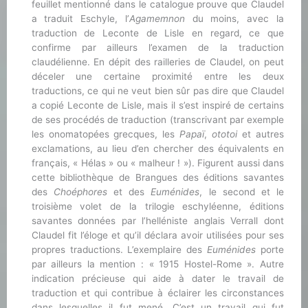
feuillet mentionné dans le catalogue prouve que Claudel
a traduit Eschyle, l’
Agamemnon
du moins, avec la
traduction de Leconte de Lisle en regard, ce que
confirme par ailleurs l’examen de la traduction
claudélienne. En dépit des railleries de Claudel, on peut
déceler une certaine proximité entre les deux
traductions, ce qui ne veut bien sûr pas dire que Claudel
a copié Leconte de Lisle, mais il s’est inspiré de certains
de ses procédés de traduction (transcrivant par exemple
les onomatopées grecques, les
Papaï
,
ototoi
et autres
exclamations, au lieu d’en chercher des équivalents en
français, « Hélas » ou « malheur ! »). Figurent aussi dans
cette bibliothèque de Brangues des éditions savantes
des
Choéphores
et des
Euménides
, le second et le
troisième volet de la trilogie eschyléenne, éditions
savantes données par l’helléniste anglais Verrall dont
Claudel fit l’éloge et qu’il déclara avoir utilisées pour ses
propres traductions. L’exemplaire des
Euménides
porte
par ailleurs la mention : « 1915 Hostel-Rome ». Autre
indication précieuse qui aide à dater le travail de
traduction et qui contribue à éclairer les circonstances
dans lesquelles il fut mené. C’est un travail qui fut