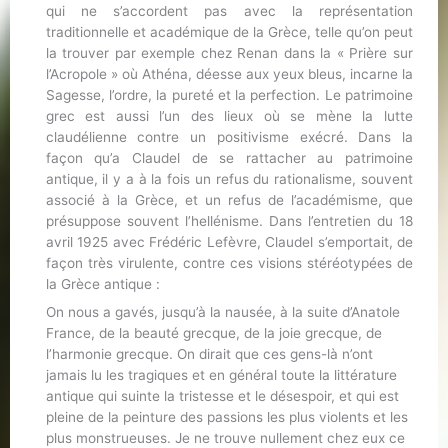
qui ne s’accordent pas avec la représentation
traditionnelle et académique de la Grèce, telle qu’on peut
la trouver par exemple chez Renan dans la « Prière sur
l’Acropole » où Athéna, déesse aux yeux bleus, incarne la
Sagesse, l’ordre, la pureté et la perfection. Le patrimoine
grec est aussi l’un des lieux où se mène la lutte
claudélienne contre un positivisme exécré. Dans la
façon qu’a Claudel de se rattacher au patrimoine
antique, il y a à la fois un refus du rationalisme, souvent
associé à la Grèce, et un refus de l’académisme, que
présuppose souvent l’hellénisme. Dans l’entretien du 18
avril 1925 avec Frédéric Lefèvre, Claudel s’emportait, de
façon très virulente, contre ces visions stéréotypées de
la Grèce antique :
On nous a gavés, jusqu’à la nausée, à la suite d’Anatole
France, de la beauté grecque, de la joie grecque, de
l’harmonie grecque. On dirait que ces gens-là n’ont
jamais lu les tragiques et en général toute la littérature
antique qui suinte la tristesse et le désespoir, et qui est
pleine de la peinture des passions les plus violents et les
plus monstrueuses. Je ne trouve nullement chez eux ce