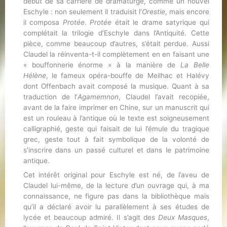
début de sa carrière de dramaturge, comme un nouvel
Eschyle : non seulement il traduisit l’
Orestie
, mais encore
il composa
Protée
.
Protée
était le drame satyrique qui
complétait la trilogie d’Eschyle dans l’Antiquité. Cette
pièce, comme beaucoup d’autres, s’était perdue. Aussi
Claudel la réinventa-t-il complètement en en faisant une
« bouffonnerie énorme » à la manière de
La Belle
Hélène
, le fameux opéra-bouffe de Meilhac et Halévy
dont Offenbach avait composé la musique. Quant à sa
traduction de l’
Agamemnon
, Claudel l’avait recopiée,
avant de la faire imprimer en Chine, sur un manuscrit qui
est un rouleau à l’antique où le texte est soigneusement
calligraphié, geste qui faisait de lui l’émule du tragique
grec, geste tout à fait symbolique de la volonté de
s’inscrire dans un passé culturel et dans le patrimoine
antique.
Cet intérêt original pour Eschyle est né, de l’aveu de
Claudel lui-même, de la lecture d’un ouvrage qui, à ma
connaissance, ne figure pas dans la bibliothèque mais
qu’il a déclaré avoir lu parallèlement à ses études de
lycée et beaucoup admiré. Il s’agit des
Deux Masques
,