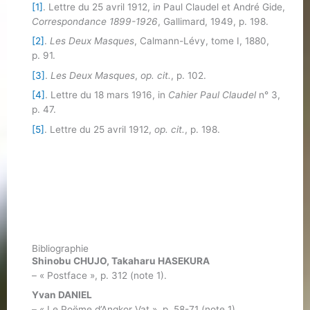
[1]
. Lettre du 25 avril 1912, i
n
Paul Claudel et André Gide,
Correspondance 1899-1926
, Gallimard, 1949, p. 198.
[2]
.
Les Deux Masques
, Calmann-Lévy, tome I, 1880,
p. 91.
[3]
.
Les Deux Masques
,
op. cit.
, p. 102.
[4]
. Lettre du 18 mars 1916, in
Cahier Paul Claudel
n° 3,
p. 47.
[5]
. Lettre du 25 avril 1912,
op. cit.
, p. 198.
Bibliographie
Shinobu CHUJO, Takaharu HASEKURA
– « Postface », p. 312 (note 1).
Yvan DANIEL
– « Le Poëme d’Angkor Vat », p. 58-71 (note 1)