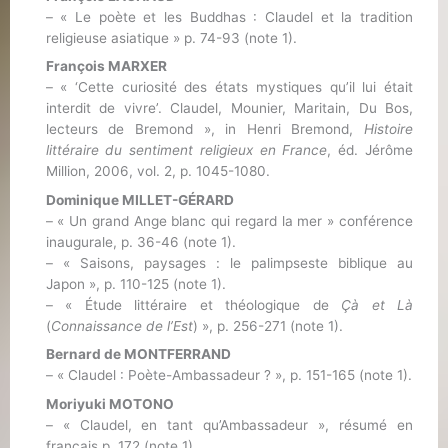
– « Le poète et les Buddhas : Claudel et la tradition
religieuse asiatique » p. 74-93 (note 1).
François MARXER
– « ‘Cette curiosité des états mystiques qu’il lui était
interdit de vivre’. Claudel, Mounier, Maritain, Du Bos,
lecteurs de Bremond », in Henri Bremond,
Histoire
littéraire du sentiment religieux en France
, éd. Jérôme
Million, 2006, vol. 2, p. 1045-1080.
Dominique MILLET-GÉRARD
– « Un grand Ange blanc qui regard la mer » conférence
inaugurale, p. 36-46 (note 1).
– « Saisons, paysages : le palimpseste biblique au
Japon », p. 110-125 (note 1).
– « Étude littéraire et théologique de
Çà et Là
(
Connaissance de l’Est
) », p. 256-271 (note 1).
Bernard de MONTFERRAND
– « Claudel : Poète-Ambassadeur ? », p. 151-165 (note 1).
Moriyuki MOTONO
– « Claudel, en tant qu’Ambassadeur », résumé en
français p. 172 (note 1).