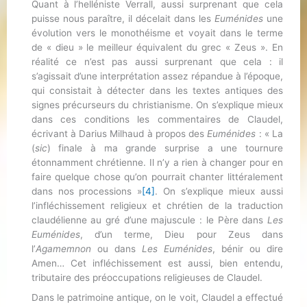
Quant à l’helléniste Verrall, aussi surprenant que cela
puisse nous paraître, il décelait dans les
Euménides
une
évolution
vers le monothéisme et voyait dans le terme
de « dieu » le meilleur équivalent du grec « Zeus ». En
réalité ce n’est pas aussi surprenant que cela : il
s’agissait d’une interprétation assez répandue à l’époque,
qui consistait à détecter dans les textes antiques des
signes précurseurs du christianisme. On s’explique mieux
dans ces conditions les commentaires de Claudel,
écrivant à Darius Milhaud à propos des
Euménides
: « La
(
sic
) finale à ma grande surprise a une tournure
étonnamment chrétienne. Il n’y a rien à changer pour en
faire quelque chose qu’on pourrait chanter littéralement
dans nos processions »
[4]
. On s’explique mieux aussi
l’infléchissement religieux et chrétien de la traduction
claudélienne au gré d’une majuscule : le Père dans
Les
Euménides
, d’un terme, Dieu pour Zeus dans
l’
Agamemnon
ou dans
Les Euménides
, bénir ou dire
Amen… Cet infléchissement est aussi, bien entendu,
tributaire des préoccupations religieuses de Claudel.
Dans le patrimoine antique, on le voit, Claudel a effectué