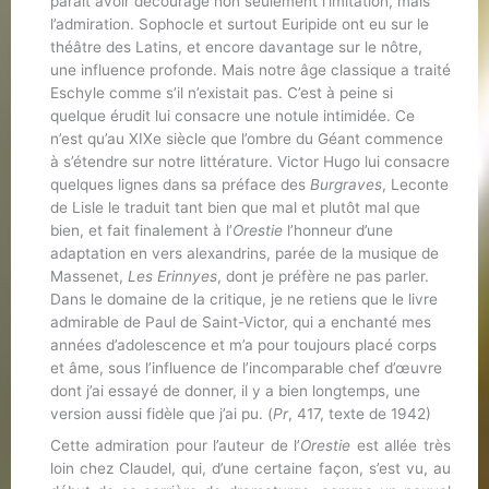
paraît avoir découragé non seulement l’imitation, mais
l’admiration. Sophocle et surtout Euripide ont eu sur le
théâtre des Latins, et encore davantage sur le nôtre,
une influence profonde. Mais notre âge classique a traité
Eschyle comme s’il n’existait pas. C’est à peine si
quelque érudit lui consacre une notule intimidée. Ce
n’est qu’au XIXe siècle que l’ombre du Géant commence
à s’étendre sur notre littérature. Victor Hugo lui consacre
quelques lignes dans sa préface des
Burgraves
, Leconte
de Lisle le traduit tant bien que mal et plutôt mal que
bien, et fait finalement à l’
Orestie
l’honneur d’une
adaptation en vers alexandrins, parée de la musique de
Massenet,
Les Erinnyes
, dont je préfère ne pas parler.
Dans le domaine de la critique, je ne retiens que le livre
admirable de Paul de Saint-Victor, qui a enchanté mes
années d’adolescence et m’a pour toujours placé corps
et âme, sous l’influence de l’incomparable chef d’œuvre
dont j’ai essayé de donner, il y a bien longtemps, une
version aussi fidèle que j’ai pu. (
Pr
, 417, texte de 1942)
Cette admiration pour l’auteur de l’
Orestie
est allée très
loin chez Claudel, qui, d’une certaine façon, s’est vu, au