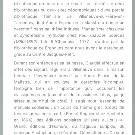
bibliothèque grecque qui se répartit en réalité sur deux
bibliothèques ou deux sites géographiques : d’une part la
bibliothèque familiale de Villeneuve-sur-Fère-en-
Tardenois, dont André Espiau de la Maëstre a donné un
descriptif dans sa thèse intitulée
Humanisme classique
et syncrétisme mythique chez Paul Claudel. Sources
(1880-1892)
, Lille III/Champion, 1977 ; d’autre part la
bibliothèque de Brangues dont nous avons le catalogue,
grâce au Centre Jacques-Petit.
Durant son enfance et sa jeunesse, Claudel effectue en
effet des séjours réguliers à Villeneuve dans la maison
familiale. L’inventaire dressé par André Espiau de la
Maëstre, qui en souligne le caractère incomplet,
témoigne bien de l’importance qu’y occupent les
classiques grecs (aux côtés des classiques latins, que je
laisse aujourd’hui de côté). Il s’agit pour l’essentiel de
manuels scolaires : un cours de thème grec (
Cours de
thèmes grecs
édité par Le Bas et Régnier chez Hachette
en 1864), des éditions scolaires utilisées à Louis-le-
Grand, éditions d’Homère, du tragique Euripide, du
comique Aristophane, de l’orateur Démosthène… Ce sont