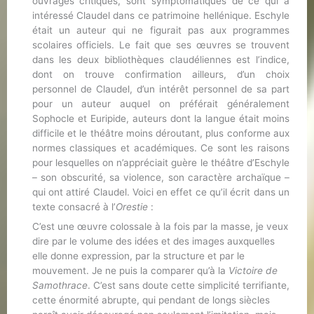
ouvrages critiques, sont symptomatiques de ce qui a
intéressé Claudel dans ce patrimoine hellénique. Eschyle
était un auteur qui ne figurait pas aux programmes
scolaires officiels. Le fait que ses œuvres se trouvent
dans les deux bibliothèques claudéliennes est l’indice,
dont on trouve confirmation ailleurs, d’un choix
personnel de Claudel, d’un intérêt personnel de sa part
pour un auteur auquel on préférait généralement
Sophocle et Euripide, auteurs dont la langue était moins
difficile et le théâtre moins déroutant, plus conforme aux
normes classiques et académiques. Ce sont les raisons
pour lesquelles on n’appréciait guère le théâtre d’Eschyle
– son obscurité, sa violence, son caractère archaïque –
qui ont attiré Claudel. Voici en effet ce qu’il écrit dans un
texte consacré à l’
Orestie
:
C’est une œuvre colossale à la fois par la masse, je veux
dire par le volume des idées et des images auxquelles
elle donne expression, par la structure et par le
mouvement. Je ne puis la comparer qu’à la
Victoire de
Samothrace
. C’est sans doute cette simplicité terrifiante,
cette énormité abrupte, qui pendant de longs siècles