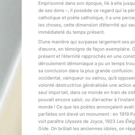
Emprisonné dans son époque, lié à elle jusqu’à
de ses dons –, il possède ce regard qui la pé
catholique et poète catholique, il a une perc
les choses, cette dimension d’éternité qui seu
immédiateté du temps présent.
D’une manière qui surpasse largement ses p
d’œuvre, en témoigne de façon exemplaire. On
présent et l’éternité rapprochés en une conste
déroulement démoniaque a pu un temps trouble
sa conclusion dans la plus grande confusion. O
occidental, vainqueur ou vaincu, qu’à opposer 
volonté destructrice généralisée une action a
seul importait, dans ce monde en train de s’e
pouvait encore saisir, ou d’arracher à l’insta
monde ! Ce que les poètes annonçaient avait
parfaites ont élevé un monument : en 1919 Pa
voit paraître
Ulysses
de Joyce, 1923
Les Élé
Gide. On brûlait les anciennes idoles, on rép