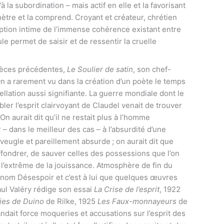
 la subordination – mais actif en elle et la favorisant
nètre et la comprend. Croyant et créateur, chrétien
eption intime de l’immense cohérence existant entre
le permet de saisir et de ressentir la cruelle
ièces précédentes,
Le Soulier de satin
, son chef-
 a rarement vu dans la création d’un poète le temps
llation aussi signifiante. La guerre mondiale dont le
r l’esprit clairvoyant de Claudel venait de trouver
n aurait dit qu’il ne restait plus à l’homme
– dans le meilleur des cas – à l’absurdité d’une
veugle et pareillement absurde ; on aurait dit que
ffondrer, de sauver celles des possessions que l’on
nt l’extrême de la jouissance. Atmosphère de fin du
 nom Désespoir et c’est à lui que quelques œuvres
ul Valéry rédige son essai
La Crise de l’esprit
, 1922
gies de Duino
de Rilke, 1925
Les Faux-monnayeurs
de
andait force moqueries et accusations sur l’esprit des