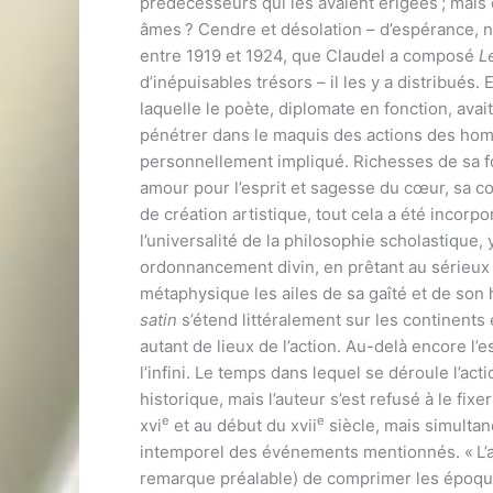
prédécesseurs qui les avaient érigées ; mais qu
âmes ? Cendre et désolation – d’espérance, nu
entre 1919 et 1924, que Claudel a composé
L
d’inépuisables trésors – il les y a distribués
laquelle le poète, diplomate en fonction, avait
pénétrer dans le maquis des actions des hom
personnellement impliqué. Richesses de sa foi
amour pour l’esprit et sagesse du cœur, sa c
de création artistique, tout cela a été incorp
l’universalité de la philosophie scholastique, 
ordonnancement divin, en prêtant au sérieux 
métaphysique les ailes de sa gaîté et de son
satin
s’étend littéralement sur les continents 
autant de lieux de l’action. Au-delà encore l’e
l’infini. Le temps dans lequel se déroule l’ac
historique, mais l’auteur s’est refusé à le fixe
e
e
xvi
et au début du xvii
siècle, mais simulta
intemporel des événements mentionnés. « L’au
remarque préalable) de comprimer les époque