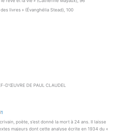
le rêve et la vie » (Catherine Mayaux), 96
 des livres » (Évanghélia Stead), 100
HEF-D’ŒUVRE DE PAUL CLAUDEL
6
1
écrivain, poète, s’est donné la mort à 24 ans. Il laisse
textes majeurs dont cette analyse écrite en 1934 du «