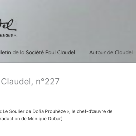
lletin de la Société Paul Claudel
Autour de Claudel
l Claudel, n°227
Le Soulier de Doña Prouhèze », le chef-d’œuvre de
 traduction de Monique Dubar)