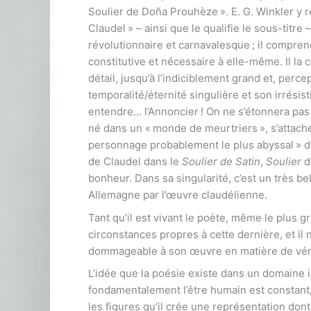
Soulier de Doña Prouhèze ». E. G. Winkler y 
Claudel » – ainsi que le qualifie le sous-titr
révolutionnaire et carnavalesque ; il compre
constitutive et nécessaire à elle-même. Il la 
détail, jusqu’à l’indiciblement grand et, per
temporalité/éternité singulière et son irrésist
entendre… l’Annoncier ! On ne s’étonnera pas 
né dans un « monde de meurtriers », s’attache
personnage probablement le plus abyssal » de
de Claudel dans le
Soulier de Satin
,
Soulier
d
bonheur. Dans sa singularité, c’est un très be
Allemagne par l’œuvre claudélienne.
Tant qu’il est vivant le poète, même le plus 
circonstances propres à cette dernière, et il 
dommageable à son œuvre en matière de vérit
L’idée que la poésie existe dans un domaine i
fondamentalement l’être humain est constant, 
les figures qu’il crée une représentation dont