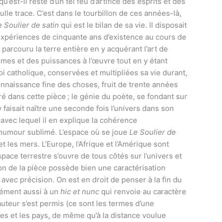
’est-il resté d’un tel feu d’artifice des esprits et des
lle trace. C’est dans le tourbillon de ces années-là,
e Soulier de satin
qui est le bilan de sa vie. Il disposait
. Expériences de cinquante ans d’existence au cours de
 parcouru la terre entière en y acquérant l’art de
mes et des puissances à l’œuvre tout en y étant
 catholique, conservées et multipliées sa vie durant,
onnaissance fine des choses, fruit de trente années
oré dans cette pièce ; le génie du poète, se fondant sur
y faisait naître une seconde fois l’univers dans son
avec lequel il en explique la cohérence
 humour sublimé. L’espace où se joue
Le Soulier de
et les mers. L’Europe, l’Afrique et l’Amérique sont
space terrestre s’ouvre de tous côtés sur l’univers et
tion de la pièce possède bien une caractérisation
r avec précision. On est en droit de penser à la fin du
nément aussi à un
hic et nunc
qui renvoie au caractère
teur s’est permis (ce sont les termes d’une
s et les pays, de même qu’à la distance voulue