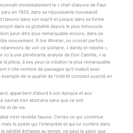
reconnaît immédiatement le « chef-d’œuvre de Paul
e – paru en 1929, dans sa réjouissante nouveauté
nd l’œuvre dans son esprit et jusque dans sa forme
conçoit dans sa globalité depuis le plus minuscule
ception peut-être plus remarquable encore, dans sa
ible mouvement. À lire Winkler, on croirait parfois
néanmoins de voir ce solitaire, « dandy et rebelle »,
r ici à une pénétrante analyse de Don Camille, « le
 la pièce, à ses yeux la création la plus remarquable
ont il cite nombre de passages qu’il traduit avec
l exemple de la qualité de l’intérêt constant suscité en
grand, appartient d’abord à son époque et aux
ne saurait s’en abstraire sans que ce soit
é et de vie.
déal s’est révélée fausse. Certes ce qui constitue
mais le poète qui l’interprète et qui lui confère dans
 la validité échappe au temps, ne peut le saisir que