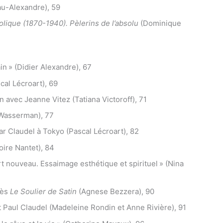
u-Alexandre), 59
tholique (1870-1940). Pèlerins de l’absolu
(Dominique
n » (Didier Alexandre), 67
al Lécroart), 69
n avec Jeanne Vitez (Tatiana Victoroff), 71
 Wasserman), 77
ar Claudel à Tokyo (Pascal Lécroart), 82
toire Nantet), 84
rt nouveau. Essaimage esthétique et spirituel » (Nina
rès
Le Soulier de Satin
(Agnese Bezzera), 90
t Paul Claudel (Madeleine Rondin et Anne Rivière), 91