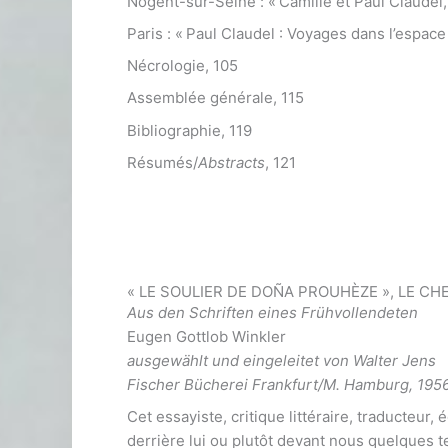
Nogent-sur-Seine : « Camille et Paul Claudel, 
Paris : « Paul Claudel : Voyages dans l’espace
Nécrologie, 105
Assemblée générale, 115
Bibliographie, 119
Résumés/
Abstracts
, 121
« LE SOULIER DE DOÑA PROUHÈZE », LE C
Aus den Schriften eines Frühvollendeten
Eugen Gottlob Winkler
ausgewählt und eingeleitet von Walter Jens
Fischer Bücherei Frankfurt/M. Hamburg, 195
Cet essayiste, critique littéraire, traducteur, 
derrière lui ou plutôt devant nous quelques 