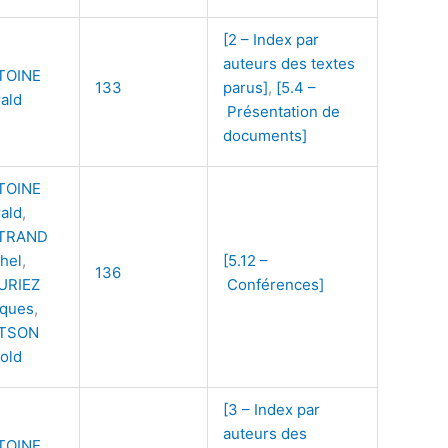
[2 – Index par
auteurs des textes
TOINE
133
parus]
,
[5.4 –
ald
Présentation de
documents]
TOINE
ald
,
TRAND
hel
,
[5.12 –
136
URIEZ
Conférences]
cques
,
TSON
old
[3 – Index par
auteurs des
TOINE