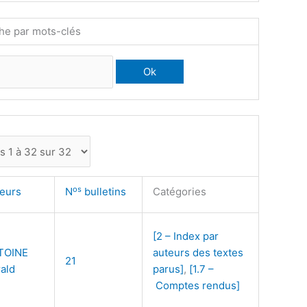
he par mots-clés
os
teurs
N
bulletins
Catégories
[2 – Index par
TOINE
auteurs des textes
21
ald
parus]
,
[1.7 –
Comptes rendus]