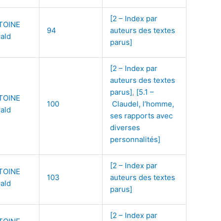
[2 – Index par
TOINE
94
auteurs des textes
ald
parus]
[2 – Index par
auteurs des textes
parus]
,
[5.1 –
TOINE
100
Claudel, l’homme,
ald
ses rapports avec
diverses
personnalités]
[2 – Index par
TOINE
103
auteurs des textes
ald
parus]
[2 – Index par