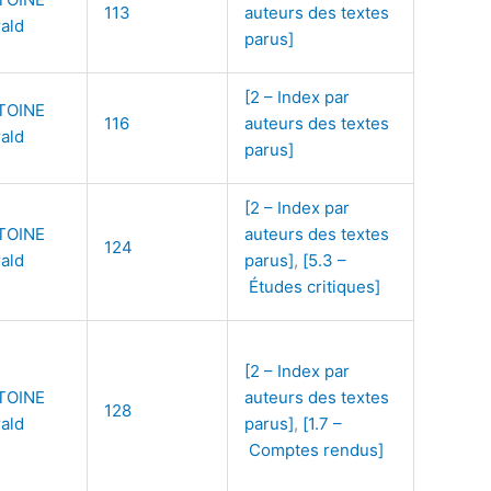
113
auteurs des textes
ald
parus]
[2 – Index par
TOINE
116
auteurs des textes
ald
parus]
[2 – Index par
TOINE
auteurs des textes
124
ald
parus]
,
[5.3 –
Études critiques]
[2 – Index par
TOINE
auteurs des textes
128
ald
parus]
,
[1.7 –
Comptes rendus]