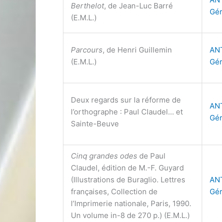
Berthelot
, de Jean-Luc Barré
Gér
(E.M.L.)
Parcours
, de Henri Guillemin
AN
(E.M.L.)
Gér
Deux regards sur la réforme de
AN
l’orthographe : Paul Claudel… et
Gér
Sainte-Beuve
Cinq grandes odes
de Paul
Claudel, édition de M.-F. Guyard
(Illustrations de Buraglio. Lettres
AN
françaises, Collection de
Gér
l’Imprimerie nationale, Paris, 1990.
Un volume in-8 de 270 p.) (E.M.L.)