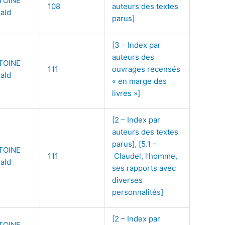
TOINE
108
auteurs des textes
ald
parus]
[3 – Index par
auteurs des
TOINE
111
ouvrages recensés
ald
« en marge des
livres »]
[2 – Index par
auteurs des textes
parus]
,
[5.1 –
TOINE
111
Claudel, l’homme,
ald
ses rapports avec
diverses
personnalités]
[2 – Index par
TOINE