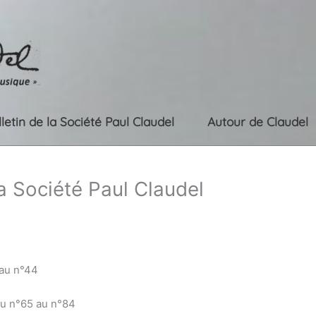
lletin de la Société Paul Claudel
Autour de Claudel
la Société Paul Claudel
 au n°44
du n°65 au n°84