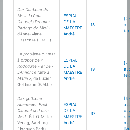
Der Cantique de
Mesa in Paul
ESPIAU
[2 
Claudels Drama «
DE LA
18
au
Partage de Midi »
,
MAESTRE
tex
d’Anne-Marie
André
Czaschke (E.M.L.)
Le problème du mal
à propos de «
ESPIAU
[2 
Rodogune » et de «
DE LA
19
au
L’Annonce faite à
MAESTRE
tex
Marie »
, de Lucien
André
Goldmann (E.M.L.)
Das göttliche
[3 
Abenteuer, Paul
ESPIAU
au
Claudel und sein
DE LA
ou
37
Werk.
Éd. O. Müller
MAESTRE
re
Verlag, Salzburg
André
ma
(Jacques Petit)
liv