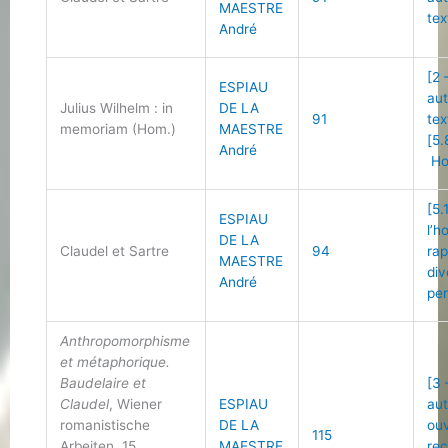
MAESTRE
tex
André
[2 
ESPIAU
au
Julius Wilhelm : in
DE LA
91
tex
memoriam (Hom.)
MAESTRE
[5.
André
Ho
[5.
ESPIAU
l’
DE LA
Claudel et Sartre
94
ra
MAESTRE
div
André
per
Anthropomorphisme
et métaphorique.
Baudelaire et
[3 
Claudel
, Wiener
ESPIAU
au
romanistische
DE LA
ou
115
Arbeiten, 15,
MAESTRE
re