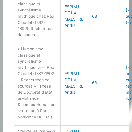
classique et
ESPIAU
syncrétisme
[2 
DE LA
mythique chez Paul
63
au
MAESTRE
Claudel (1882-
tex
André
1892). Recherches
de sources
« Humanisme
classique et
syncrétisme
mythique chez Paul
[3 
Claudel (1882-1892)
ESPIAU
au
– Recherches de
DE LA
ou
63
sources » –Thèse
MAESTRE
re
de Doctorat d’État
André
ma
es-lettres et
liv
Sciences Humaines
soutenue à Paris-
Sorbonne (A.E.M.)
Claudel et Rimbaud
ESPIAU