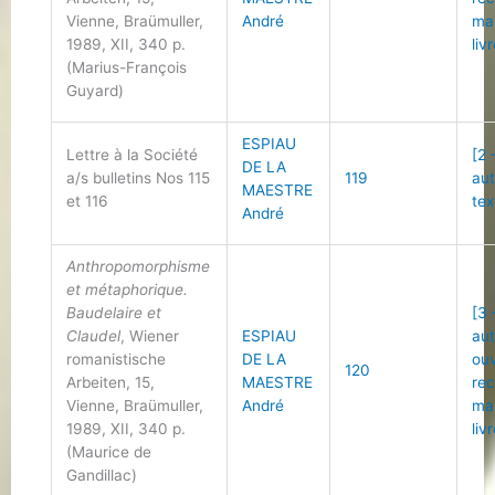
Vienne, Braümuller,
André
ma
1989, XII, 340 p.
liv
(Marius-François
Guyard)
ESPIAU
Lettre à la Société
[2 
DE LA
a/s bulletins Nos 115
119
au
MAESTRE
et 116
tex
André
Anthropomorphisme
et métaphorique.
Baudelaire et
[3 
Claudel
, Wiener
ESPIAU
au
romanistische
DE LA
ou
120
Arbeiten, 15,
MAESTRE
re
Vienne, Braümuller,
André
ma
1989, XII, 340 p.
liv
(Maurice de
Gandillac)