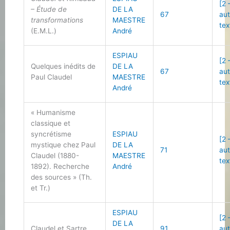
[2 
– Étude de
DE LA
67
au
transformations
MAESTRE
tex
(E.M.L.)
André
ESPIAU
[2 
Quelques inédits de
DE LA
67
au
Paul Claudel
MAESTRE
tex
André
« Humanisme
classique et
syncrétisme
ESPIAU
[2 
mystique chez Paul
DE LA
71
au
Claudel (1880-
MAESTRE
tex
1892). Recherche
André
des sources » (Th.
et Tr.)
ESPIAU
[2 
DE LA
Claudel et Sartre
91
au