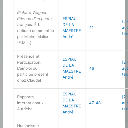
Richard Wagner.
Rêverie d’un poète
ESPIAU
[2 
français
. Éd.
DE LA
41
au
critique commentée
MAESTRE
tex
par Michel Malicet
André
(E.M.L.)
Présence et
ESPIAU
Participation.
[2 
DE LA
L’emploi du
46
au
MAESTRE
participe présent
tex
André
chez Claudel
ESPIAU
Rapports
[2 
DE LA
internationaux :
47
,
48
au
MAESTRE
Autriche
tex
André
Humanisme