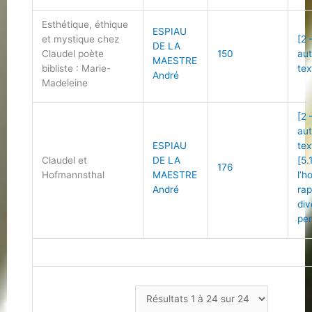
Esthétique, éthique
ESPIAU
et mystique chez
[2 
DE LA
Claudel poète
150
au
MAESTRE
bibliste : Marie-
tex
André
Madeleine
[2 
au
ESPIAU
tex
Claudel et
DE LA
[5.
176
Hofmannsthal
MAESTRE
l’
André
ra
div
per