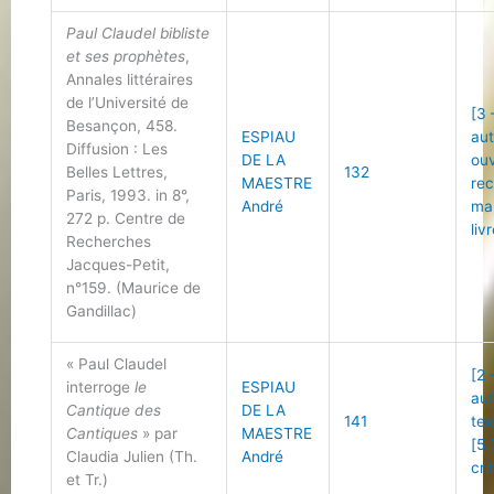
Paul Claudel bibliste
et ses prophètes
,
Annales littéraires
de l’Université de
[3 
Besançon, 458.
ESPIAU
au
Diffusion : Les
DE LA
ou
Belles Lettres,
132
MAESTRE
re
Paris, 1993. in 8°,
André
ma
272 p. Centre de
liv
Recherches
Jacques-Petit,
n°159. (Maurice de
Gandillac)
« Paul Claudel
[2 
interroge
le
ESPIAU
au
Cantique des
DE LA
141
tex
Cantiques
» par
MAESTRE
[5.
Claudia Julien (Th.
André
cri
et Tr.)