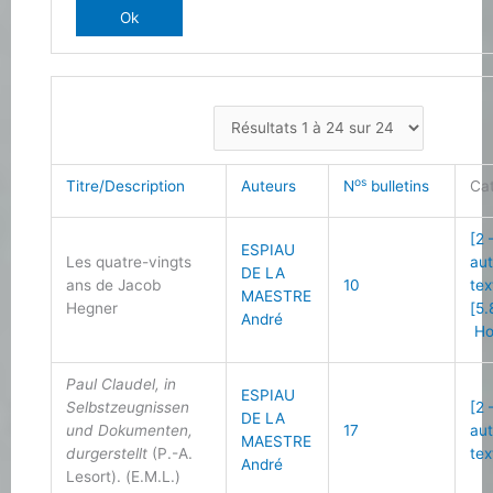
os
Titre/Description
Auteurs
N
bulletins
Ca
[2 
ESPIAU
Les quatre-vingts
au
DE LA
ans de Jacob
10
tex
MAESTRE
Hegner
[5.
André
Ho
Paul Claudel, in
ESPIAU
Selbstzeugnissen
[2 
DE LA
und Dokumenten,
17
au
MAESTRE
durgerstellt
(P.-A.
tex
André
Lesort). (E.M.L.)