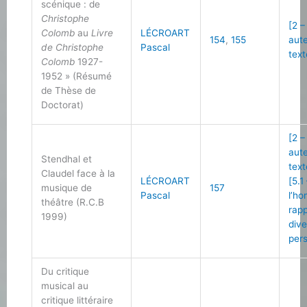
scénique : de
Christophe
[2 –
Colomb
au
Livre
LÉCROART
154
,
155
aut
de Christophe
Pascal
text
Colomb
1927-
1952 » (Résumé
de Thèse de
Doctorat)
[2 –
aut
Stendhal et
text
Claudel face à la
LÉCROART
[5.1
musique de
157
Pascal
l’h
théâtre (R.C.B
rap
1999)
div
pers
Du critique
musical au
critique littéraire