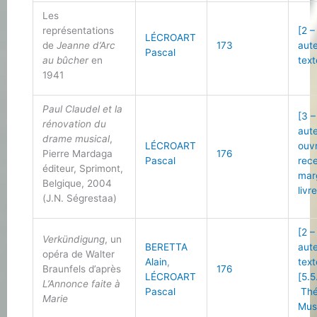
Les
représentations
[2 –
LÉCROART
de
Jeanne d’Arc
173
aut
Pascal
au bûcher
en
text
1941
Paul Claudel et la
[3 –
rénovation du
aut
drame musical
,
LÉCROART
ouv
Pierre Mardaga
176
Pascal
rec
éditeur, Sprimont,
mar
Belgique, 2004
livr
(J.N. Ségrestaa)
[2 –
Verkündigung
, un
BERETTA
aut
opéra de Walter
Alain
,
text
Braunfels d’après
176
LÉCROART
[5.5
L’Annonce faite à
Pascal
Thé
Marie
Mus