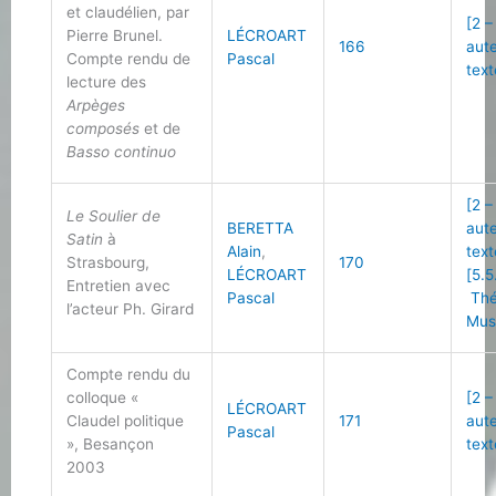
et claudélien, par
[2 –
Pierre Brunel.
LÉCROART
166
aut
Compte rendu de
Pascal
text
lecture des
Arpèges
composés
et de
Basso continuo
[2 –
Le Soulier de
BERETTA
aut
Satin
à
Alain
,
text
Strasbourg,
170
LÉCROART
[5.5
Entretien avec
Pascal
Thé
l’acteur Ph. Girard
Mus
Compte rendu du
colloque «
[2 –
LÉCROART
Claudel politique
171
aut
Pascal
», Besançon
text
2003