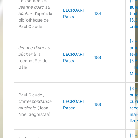
Les sources de
[2 –
Jeanne d’Arc au
aut
LÉCROART
bûcher
d’après la
184
text
Pascal
bibliothèque de
[5.3
Paul Claudel
crit
[2 –
Jeanne d’Arc au
aut
bûcher
à la
LÉCROART
text
188
reconquête de
Pascal
[5.5
Bâle
Thé
Mus
[3 –
Paul Claudel,
aut
Correspondance
LÉCROART
ouv
188
musicale
(Jean-
Pascal
rec
Noël Segrestaa)
mar
livr
[2 –