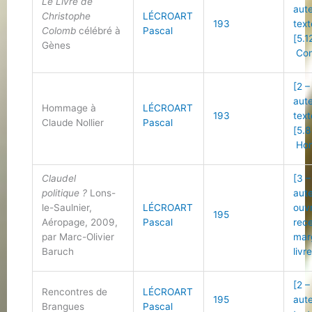
Le Livre de
aut
Christophe
LÉCROART
193
text
Colomb
célébré à
Pascal
[5.1
Gènes
Con
[2 –
aut
Hommage à
LÉCROART
193
text
Claude Nollier
Pascal
[5.8
Ho
Claudel
[3 –
politique ?
Lons-
aut
le-Saulnier,
LÉCROART
ouv
195
Aéropage, 2009,
Pascal
rec
par Marc-Olivier
mar
Baruch
livr
[2 –
Rencontres de
LÉCROART
195
aut
Brangues
Pascal