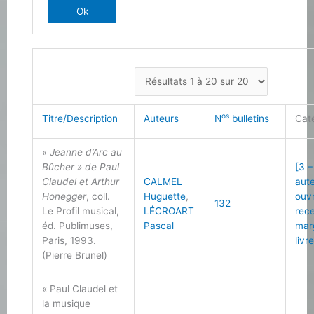
os
Titre/Description
Auteurs
N
bulletins
Cat
« Jeanne d’Arc au
Bûcher » de Paul
[3 –
Claudel et Arthur
CALMEL
aut
Honegger
, coll.
Huguette
,
ouv
132
Le Profil musical,
LÉCROART
rec
éd. Publimuses,
Pascal
mar
Paris, 1993.
livr
(Pierre Brunel)
« Paul Claudel et
la musique