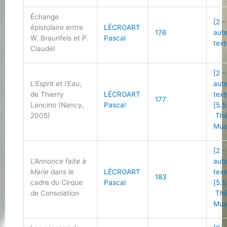
Échange
[2 –
épistolaire entre
LÉCROART
176
aut
W. Braunfels et P.
Pascal
text
Claudel
[2 –
L’Esprit et l’Eau
,
aut
de Thierry
LÉCROART
text
177
Lancino (Nancy,
Pascal
[5.5
2005)
Thé
Mus
[2 –
L’Annonce faite à
aut
Marie
dans le
LÉCROART
text
183
cadre du Cirque
Pascal
[5.5
de Consolation
Thé
Mus