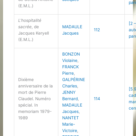
par
(E.M.L.)
L’hospitalité
[2 
sacrée
, de
MADAULE
112
aut
Jacques Keryell
Jacques
par
(E.M.L.)
BONZON
Violaine
,
FRANCK
Pierre
,
Dixième
GALPÉRINE
anniversaire de la
Charles
,
[5.
mort de Pierre
JENNY
cad
Claudel. Numéro
Bernard
,
114
man
spécial. In
MADAULE
cen
memoriam 1979-
Jacques
,
1989
NANTET
Marie-
Victoire
,