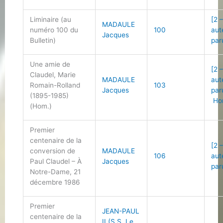
Liminaire (au
[2 
MADAULE
numéro 100 du
100
aut
Jacques
Bulletin)
par
Une amie de
[2 
Claudel, Marie
MADAULE
aut
Romain-Rolland
103
Jacques
par
(1895-1985)
Ho
(Hom.)
Premier
centenaire de la
[2 
conversion de
MADAULE
106
aut
Paul Claudel – À
Jacques
par
Notre-Dame, 21
décembre 1986
Premier
JEAN-PAUL
centenaire de la
II (S.S. Le