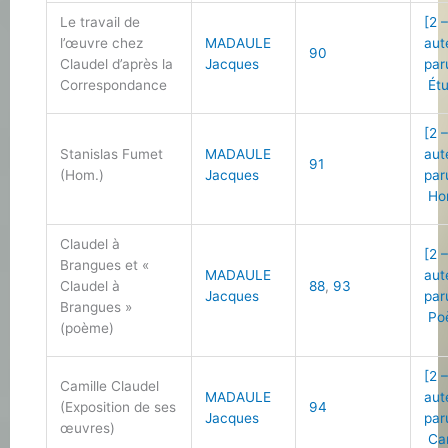
Le travail de
[2 
l’œuvre chez
MADAULE
aut
90
Claudel d’après la
Jacques
par
Correspondance
Étu
[2 
Stanislas Fumet
MADAULE
aut
91
(Hom.)
Jacques
par
Ho
Claudel à
[2 
Brangues et «
MADAULE
aut
Claudel à
88
,
93
Jacques
par
Brangues »
Po
(poème)
[2 
Camille Claudel
MADAULE
aut
(Exposition de ses
94
Jacques
par
œuvres)
Cam