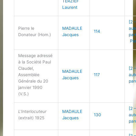
TERZIEF
Laurent
[2 
Pierre le
MADAULE
aut
114
Donateur (Hom.)
Jacques
par
Pie
Message adressé
à la Société Paul
Claudel,
[2 
MADAULE
Assemblée
117
aut
Jacques
Générale du 20
par
janvier 1990
(V.S.)
[2 
L’Interlocuteur
MADAULE
130
aut
(extrait) 1925
Jacques
par
[2 