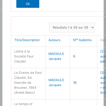
os
Titre/Description
Auteurs
N
bulletins
Cat
Lettre à la
[2 
MADAULE
Société Paul
9
aut
Jacques
Claudel
par
Le Drame de Paul
[3 
Claudel
. Ed.
aut
MADAULE
Desclée de
18
ouv
Jacques
Brouwer, 1964
« e
(André Blanc)
livr
Le temps et