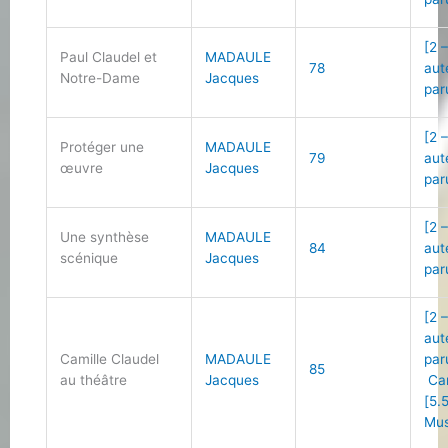
[2 
Paul Claudel et
MADAULE
78
aut
Notre-Dame
Jacques
par
[2 
Protéger une
MADAULE
79
aut
œuvre
Jacques
par
[2 
Une synthèse
MADAULE
84
aut
scénique
Jacques
par
[2 
aut
Camille Claudel
MADAULE
par
85
au théâtre
Jacques
Cam
[5.
Mus