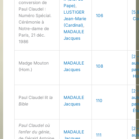
conversion de
Pape)
,
Paul Claudel :
LUSTIGER
[5.
Numéro Spécial.
106
Jean-Marie
Co
Cérémonie à
(Cardinal)
,
Notre-dame de
MADAULE
Paris, 21 déc.
Jacques
1986
[2 
Madge Mouton
MADAULE
aut
108
(Hom.)
Jacques
par
Ho
[2 
Paul Claudel lit
la
MADAULE
aut
110
Bible
Jacques
par
Étu
Paul Claudel où
[2 
l’enfer du génie
,
MADAULE
111
aut
de Gérald Antoine
Jacques