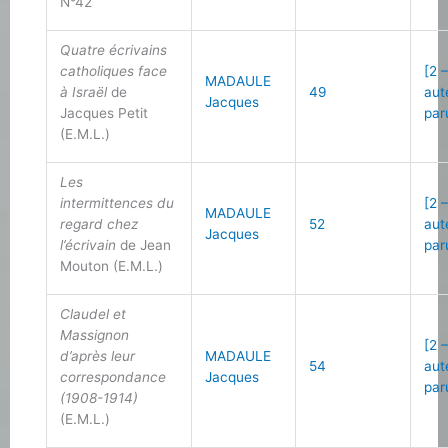
N°42
Quatre écrivains
catholiques face
[2 
MADAULE
à Israël
de
49
aut
Jacques
Jacques Petit
par
(E.M.L.)
Les
intermittences du
[2 
MADAULE
regard chez
52
aut
Jacques
l’écrivain
de Jean
par
Mouton (E.M.L.)
Claudel et
Massignon
[2 
d’après leur
MADAULE
54
aut
correspondance
Jacques
par
(1908-1914)
(E.M.L.)