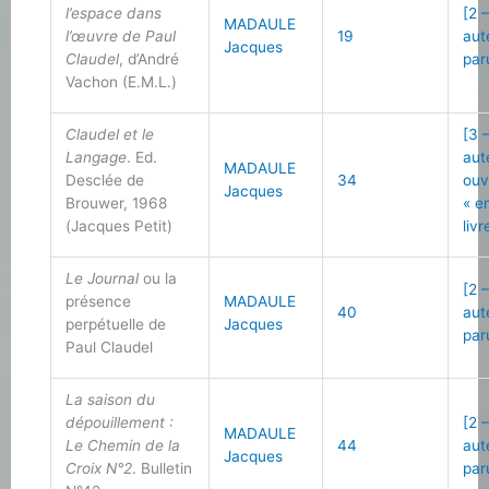
l’espace dans
[2 
MADAULE
l’œuvre de Paul
19
aut
Jacques
Claudel
, d’André
par
Vachon (E.M.L.)
Claudel et le
[3 
Langage
. Ed.
aut
MADAULE
Desclée de
34
ouv
Jacques
Brouwer, 1968
« e
(Jacques Petit)
livr
Le Journal
ou la
[2 
présence
MADAULE
40
aut
perpétuelle de
Jacques
par
Paul Claudel
La saison du
dépouillement :
[2 
MADAULE
Le Chemin de la
44
aut
Jacques
Croix N°2
. Bulletin
par