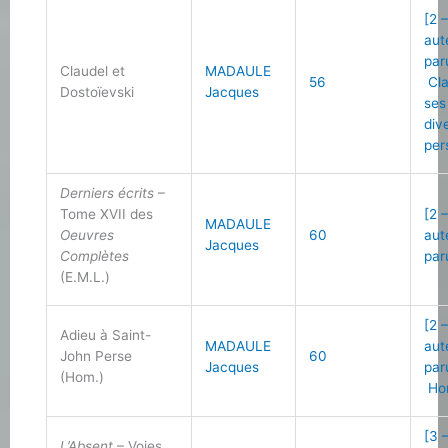
[2 
aut
par
Claudel et
MADAULE
56
Cla
Dostoïevski
Jacques
ses
div
per
Derniers écrits
–
Tome XVII des
[2 
MADAULE
Oeuvres
60
aut
Jacques
Complètes
par
(E.M.L.)
[2 
Adieu à Saint-
MADAULE
aut
John Perse
60
Jacques
par
(Hom.)
Ho
[3 
L’Absent
– Voies