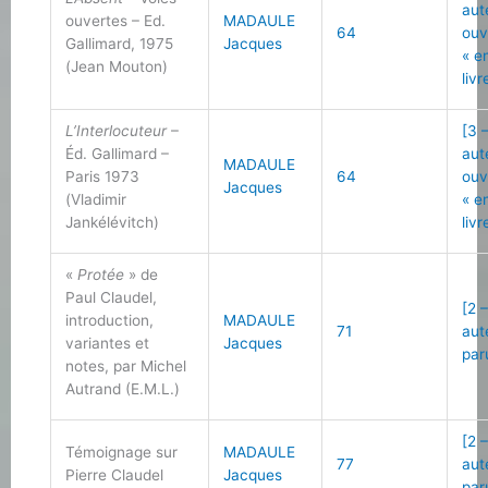
aut
ouvertes – Ed.
MADAULE
64
ouv
Gallimard, 1975
Jacques
« e
(Jean Mouton)
livr
L’Interlocuteur
–
[3 
Éd. Gallimard –
aut
MADAULE
Paris 1973
64
ouv
Jacques
(Vladimir
« e
Jankélévitch)
livr
«
Protée
» de
Paul Claudel,
[2 
introduction,
MADAULE
71
aut
variantes et
Jacques
par
notes, par Michel
Autrand (E.M.L.)
[2 
Témoignage sur
MADAULE
77
aut
Pierre Claudel
Jacques
par