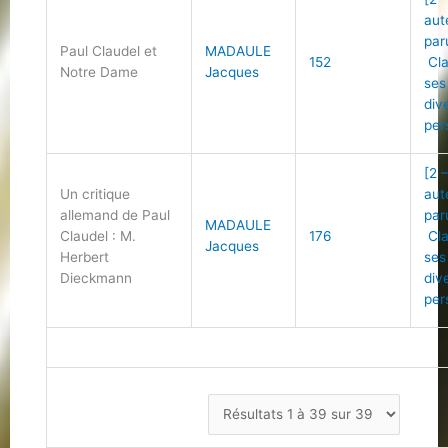
aut
par
Paul Claudel et
MADAULE
152
Cla
Notre Dame
Jacques
ses
div
per
[2 
Un critique
aut
allemand de Paul
par
MADAULE
Claudel : M.
176
Cla
Jacques
Herbert
ses
Dieckmann
div
per