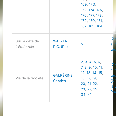
169
,
170
,
172
,
174
,
175
,
176
,
177
,
178
,
179
,
180
,
181
,
182
,
183
,
184
[2 
Sur la date de
WALZER
5
au
L’Endormie
P.O. (Pr.)
tex
2
,
3
,
4
,
5
,
6
,
[2 
7
,
8
,
9
,
10
,
11
,
au
12
,
13
,
14
,
15
,
GALPÉRINE
tex
Vie de la Société
16
,
17
,
19
,
Charles
[6.
20
,
21
,
22
,
la 
23
,
27
,
29
,
Pau
34
,
41