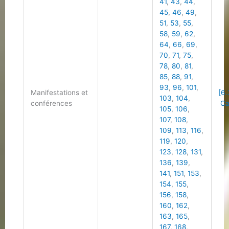
41
,
43
,
44
,
45
,
46
,
49
,
51
,
53
,
55
,
58
,
59
,
62
,
64
,
66
,
69
,
70
,
71
,
75
,
78
,
80
,
81
,
85
,
88
,
91
,
93
,
96
,
101
,
Manifestations et
[6.
103
,
104
,
conférences
Cal
105
,
106
,
107
,
108
,
109
,
113
,
116
,
119
,
120
,
123
,
128
,
131
,
136
,
139
,
141
,
151
,
153
,
154
,
155
,
156
,
158
,
160
,
162
,
163
,
165
,
167
,
168
,