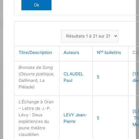
os
Titre/Description
Auteurs
N
bulletins
Ca
Bronzes de Song
(
Oeuvre poétique
,
CLAUDEL
[1.
5
Gallimard, La
Paul
div
Pléiade)
L’Échange
à Oran
– Lettre de J.-P.
[5.
Lévy : Deux
LEVY Jean-
5
Th
expériences du
Pierre
Mu
jeune théâtre
claudélien