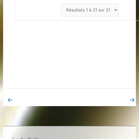
←
→
Book Page précédent
Book Page suivant