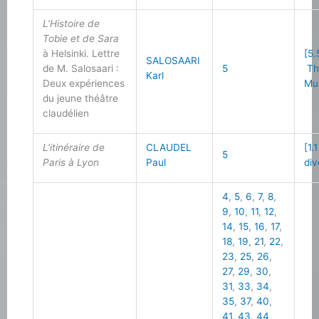
L’Histoire de
Tobie et de Sara
à Helsinki. Lettre
[5.
SALOSAARI
de M. Salosaari :
5
Th
Karl
Deux expériences
Mu
du jeune théâtre
claudélien
L’itinéraire de
CLAUDEL
[1.
5
Paris à Lyon
Paul
div
4
,
5
,
6
,
7
,
8
,
9
,
10
,
11
,
12
,
14
,
15
,
16
,
17
,
18
,
19
,
21
,
22
,
23
,
25
,
26
,
27
,
29
,
30
,
31
,
33
,
34
,
35
,
37
,
40
,
41
,
43
,
44
,