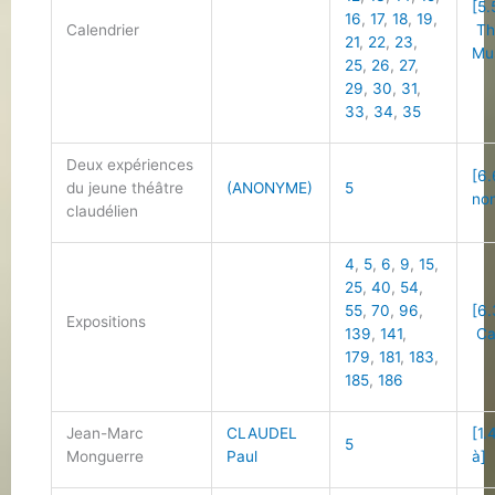
[5.
16
,
17
,
18
,
19
,
Calendrier
Th
21
,
22
,
23
,
Mu
25
,
26
,
27
,
29
,
30
,
31
,
33
,
34
,
35
Deux expériences
[6.
du jeune théâtre
(ANONYME)
5
non
claudélien
4
,
5
,
6
,
9
,
15
,
25
,
40
,
54
,
55
,
70
,
96
,
[6.
Expositions
139
,
141
,
Cal
179
,
181
,
183
,
185
,
186
Jean-Marc
CLAUDEL
[1.
5
Monguerre
Paul
à]