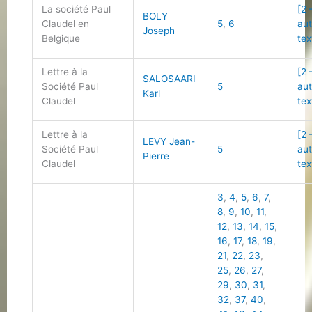
La société Paul
[2 
BOLY
Claudel en
5
,
6
au
Joseph
Belgique
tex
Lettre à la
[2 
SALOSAARI
Société Paul
5
au
Karl
Claudel
tex
Lettre à la
[2 
LEVY Jean-
Société Paul
5
au
Pierre
Claudel
tex
3
,
4
,
5
,
6
,
7
,
8
,
9
,
10
,
11
,
12
,
13
,
14
,
15
,
16
,
17
,
18
,
19
,
21
,
22
,
23
,
25
,
26
,
27
,
29
,
30
,
31
,
32
,
37
,
40
,