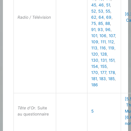
45
,
46
,
51
,
52
,
53
,
55
,
[6.
Radio / Télévision
62
,
64
,
69
,
Cal
75
,
85
,
88
,
91
,
93
,
96
,
101
,
106
,
107
,
109
,
111
,
112
,
113
,
116
,
119
,
120
,
128
,
130
,
131
,
151
,
154
,
155
,
170
,
177
,
178
,
181
,
183
,
185
,
186
[5.
Th
Tête d’Or
. Suite
5
Mu
au questionnaire
[6.
non