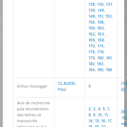
128
,
130
,
131
,
136
,
146
,
149
,
151
,
153
,
156
,
158
,
159
,
160
,
162
,
163
,
166
,
168
,
170
,
174
,
176
,
178
,
179
,
180
,
181
,
182
,
183
,
184
,
185
,
186
CLAUDEL
[1.
Arthur Honegger
5
Paul
à]
Avis de recherche
puis énumération
2
,
3
,
4
,
5
,
7
,
[6.
des lettres et
8
,
9
,
10
,
11
,
Do
manuscrits
14
,
15
,
16
,
17
,
ret
retrouvés au fur
18
,
19
,
22