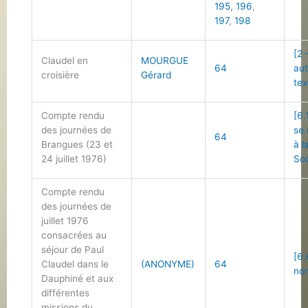
195
,
196
,
197
,
198
[2 
Claudel en
MOURGUE
64
au
croisière
Gérard
tex
Compte rendu
[6.
des journées de
se 
64
Brangues (23 et
à l
24 juillet 1976)
Soc
Compte rendu
des journées de
juillet 1976
consacrées au
séjour de Paul
[6.
Claudel dans le
(ANONYME)
64
non
Dauphiné et aux
différentes
missions du