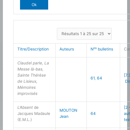
os
Titre/Description
Auteurs
N
bulletins
Ca
Claudel parle, La
Messe là-bas,
Sainte Thérèse
[7.
61
,
64
de Lisieux,
Di
Mémoires
improvisés
L’Absent
de
[2 
MOUTON
Jacques Madaule
64
au
Jean
(E.M.L.)
tex