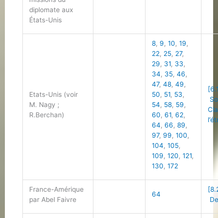
diplomate aux
États-Unis
8
,
9
,
10
,
19
,
22
,
25
,
27
,
29
,
31
,
33
,
34
,
35
,
46
,
47
,
48
,
49
,
[6.
Etats-Unis (voir
50
,
51
,
53
,
So
M. Nagy ;
54
,
58
,
59
,
Cla
R.Berchan)
60
,
61
,
62
,
l’é
64
,
66
,
89
,
97
,
99
,
100
,
104
,
105
,
109
,
120
,
121
,
130
,
172
France-Amérique
[8.
64
par Abel Faivre
De