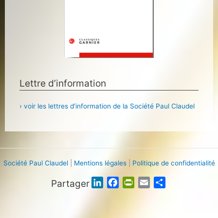
Lettre d’information
› voir les lettres d’information de la Société Paul Claudel
Société Paul Claudel
|
Mentions légales
|
Politique de confidentialité
Partager
L
F
P
E
P
i
a
r
m
a
n
c
i
a
r
k
e
n
i
t