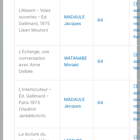
[3 
L’Absent
– Voies
au
ouvertes – Ed.
MADAULE
ou
64
Gallimard, 1975
Jacques
re
(Jean Mouton)
ma
liv
L’Echange
, une
[2 
conversation
WATANABE
64
au
avec Anne
Moriaki
tex
Delbée
[3 
L’Interlocuteur
–
au
Éd. Gallimard –
MADAULE
ou
Paris 1973
64
Jacques
re
(Vladimir
ma
Jankélévitch)
liv
La lecture du
[2 