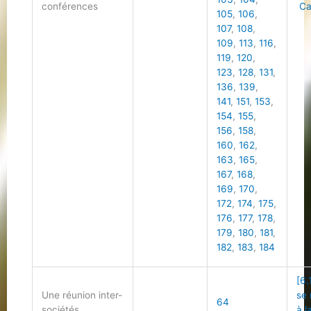
conférences
Cal
105
,
106
,
107
,
108
,
109
,
113
,
116
,
119
,
120
,
123
,
128
,
131
,
136
,
139
,
141
,
151
,
153
,
154
,
155
,
156
,
158
,
160
,
162
,
163
,
165
,
167
,
168
,
169
,
170
,
172
,
174
,
175
,
176
,
177
,
178
,
179
,
180
,
181
,
182
,
183
,
184
[6.
Une réunion inter-
se 
64
sociétés
à l