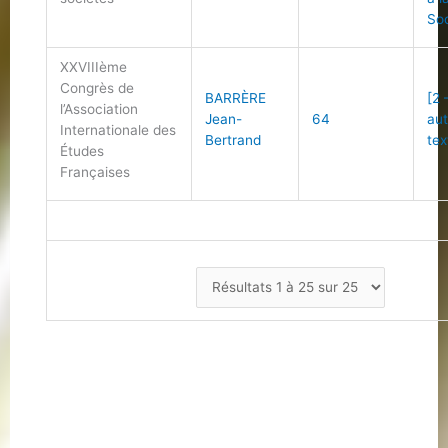
Soc
XXVIIIème
Congrès de
BARRÈRE
[2 
l’Association
Jean-
64
au
Internationale des
Bertrand
tex
Études
Françaises