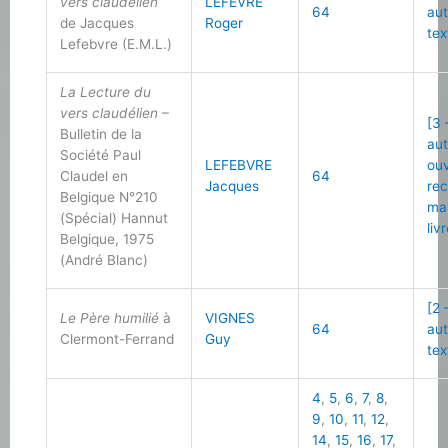
vers claudélien
LEFEVRE
64
au
de Jacques
Roger
tex
Lefebvre (E.M.L.)
La Lecture du
vers claudélien
–
[3 
Bulletin de la
au
Société Paul
LEFEBVRE
ou
Claudel en
64
Jacques
re
Belgique N°210
ma
(Spécial) Hannut
liv
Belgique, 1975
(André Blanc)
[2 
Le Père humilié
à
VIGNES
64
au
Clermont-Ferrand
Guy
tex
4
,
5
,
6
,
7
,
8
,
9
,
10
,
11
,
12
,
14
,
15
,
16
,
17
,