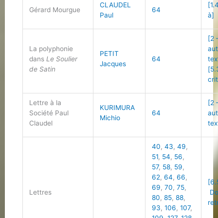
CLAUDEL
[1.
Gérard Mourgue
64
Paul
à]
[2 
La polyphonie
au
PETIT
dans
Le Soulier
64
tex
Jacques
de Satin
[5.
cri
Lettre à la
[2 
KURIMURA
Société Paul
64
au
Michio
Claudel
tex
40
,
43
,
49
,
51
,
54
,
56
,
57
,
58
,
59
,
62
,
64
,
66
,
[6.
69
,
70
,
75
,
Lettres
Do
80
,
85
,
88
,
ret
93
,
106
,
107
,