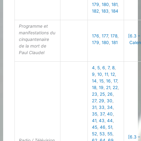
179
,
180
,
181
,
182
,
183
,
184
Programme et
manifestations du
176
,
177
,
178
,
[6.3 –
cinquantenaire
179
,
180
,
181
Calen
de la mort de
Paul Claudel
4
,
5
,
6
,
7
,
8
,
9
,
10
,
11
,
12
,
14
,
15
,
16
,
17
,
18
,
19
,
21
,
22
,
23
,
25
,
26
,
27
,
29
,
30
,
31
,
33
,
34
,
35
,
37
,
40
,
41
,
43
,
44
,
45
,
46
,
51
,
52
,
53
,
55
,
[6.3 –
Radio / Télévision
62
,
64
,
69
,