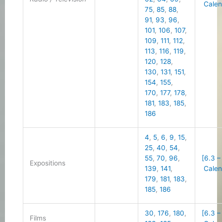
Calen
75
,
85
,
88
,
91
,
93
,
96
,
101
,
106
,
107
,
109
,
111
,
112
,
113
,
116
,
119
,
120
,
128
,
130
,
131
,
151
,
154
,
155
,
170
,
177
,
178
,
181
,
183
,
185
,
186
4
,
5
,
6
,
9
,
15
,
25
,
40
,
54
,
55
,
70
,
96
,
[6.3 –
Expositions
139
,
141
,
Calen
179
,
181
,
183
,
185
,
186
30
,
176
,
180
,
[6.3 –
Films