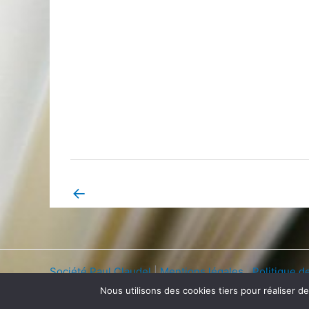
←
Book Page précédent
Société Paul Claudel
|
Mentions légales
|
Politique de
Nous utilisons des cookies tiers pour réaliser d