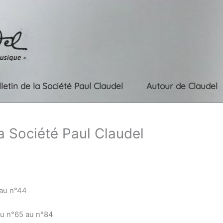
lletin de la Société Paul Claudel
Autour de Claudel
la Société Paul Claudel
 au n°44
du n°65 au n°84