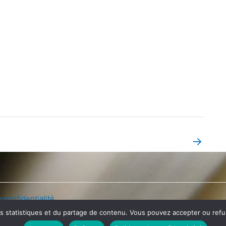
→
Book Page suivant
 confidentialité
es statistiques et du partage de contenu. Vous pouvez accepter ou refuse