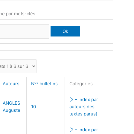
he par mots-clés
os
Auteurs
N
bulletins
Catégories
[2 – Index par
ANGLES
10
auteurs des
Auguste
textes parus]
[2 – Index par