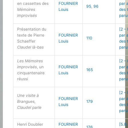
en cassettes des
FOURNIER
par 
95
,
96
Mémoires
Louis
des 
improvisés
paru
Présentation du
[2 –
texte de Pierre
FOURNIER
par 
110
Schaeffer
Louis
des 
Claudel là-bas
paru
Les Mémoires
[2 –
improvisés
, un
FOURNIER
par 
165
cinquantenaire
Louis
des 
réussi
paru
[2 –
Une visite à
FOURNIER
par 
Brangues,
179
Louis
des 
Claudel parle
paru
Henri Doublier
FOURNIER
[5.8 
176