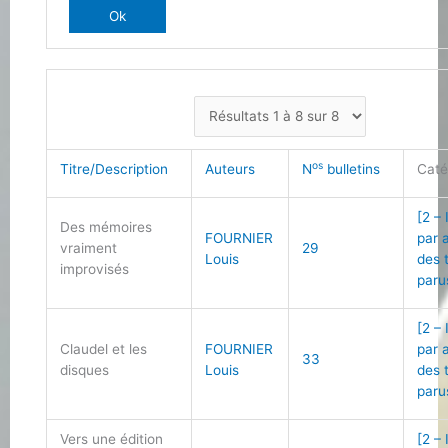
os
Titre/Description
Auteurs
N
bulletins
Caté
[2 –
Des mémoires
FOURNIER
par 
vraiment
29
Louis
des 
improvisés
paru
[2 –
Claudel et les
FOURNIER
par 
33
disques
Louis
des 
paru
Vers une édition
[2 –