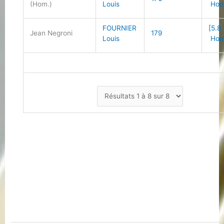
(Hom.)
Louis
Hom
FOURNIER
[5.8 
Jean Negroni
179
Louis
Hom