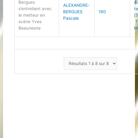
Bergues
a
ALEXANDRE-
s’entretient avec
t
BERGUES
190
le metteur en
[5
Pascale
scène Yves
T
Beaunesne
M