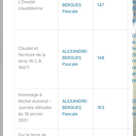
L’Orestie
t
BERGUES
147
claudélienne
[5
Pascale
T
M
[2
a
Claudel et
t
ALEXANDRE-
l’écriture de la
[5
BERGUES
148
terre (R.C.B.
l
Pascale
1997)
r
d
p
Hommage à
Michel Autrand –
ALEXANDRE-
[2
Journée d’études
BERGUES
163
a
du 18 janvier
Pascale
t
2001
Sur la terre de