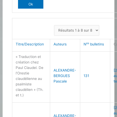
os
Titre/Description
Auteurs
N
bulletins
C
« Traduction et
création chez
Paul Claudel. De
ALEXANDRE-
[2
l’Orestie
BERGUES
131
a
claudélienne au
Pascale
t
psalmiste
claudélien » (Th.
et t.)
[2
a
ALEXANDRE-