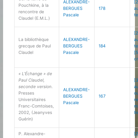
ALEXANDRE-
[2
Pouchkine, à la
BERGUES
178
a
rencontre de
Pascale
t
Claudel (E.M.L.)
[2
La bibliothèque
ALEXANDRE-
a
grecque de Paul
BERGUES
184
t
Claudel
Pascale
[
cr
« L’Échange » de
Paul Claudel,
[
seconde version
.
a
ALEXANDRE-
Presses
o
BERGUES
167
Universitaires
r
Pascale
Franc-Comtoises,
m
2002, (Jeanyves
li
Guérin)
P. Alexandre-
[2