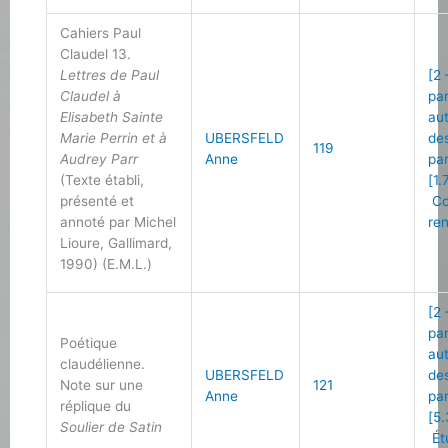
Cahiers Paul
Claudel 13.
Lettres de Paul
[2 
Claudel à
pa
Elisabeth Sainte
au
Marie Perrin et à
UBERSFELD
de
119
Audrey Parr
Anne
pa
(Texte établi,
[1.
présenté et
Co
annoté par Michel
re
Lioure, Gallimard,
1990) (E.M.L.)
[2 
pa
Poétique
au
claudélienne.
UBERSFELD
de
Note sur une
121
Anne
pa
réplique du
[5.
Soulier de Satin
Ét