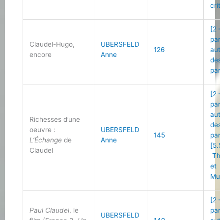
cri
[2 
pa
Claudel-Hugo,
UBERSFELD
126
au
encore
Anne
de
pa
[2 
pa
au
Richesses d’une
de
oeuvre :
UBERSFELD
145
pa
L’Échange
de
Anne
[5.
Claudel
Th
et
Mu
[2 
Paul Claudel
, le
pa
UBERSFELD