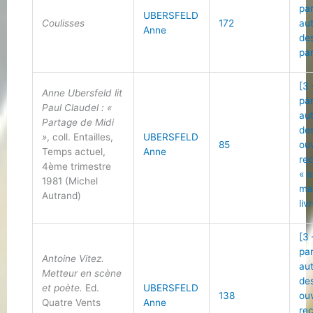
pa
UBERSFELD
Coulisses
172
au
Anne
de
pa
[3 
Anne Ubersfeld lit
pa
Paul Claudel : «
au
Partage de Midi
de
»
, coll. Entailles,
UBERSFELD
85
ou
Temps actuel,
Anne
re
4ème trimestre
« 
1981 (Michel
ma
Autrand)
liv
[3 
pa
Antoine Vitez.
au
Metteur en scène
de
et poète.
Ed.
UBERSFELD
138
ou
Quatre Vents
Anne
re