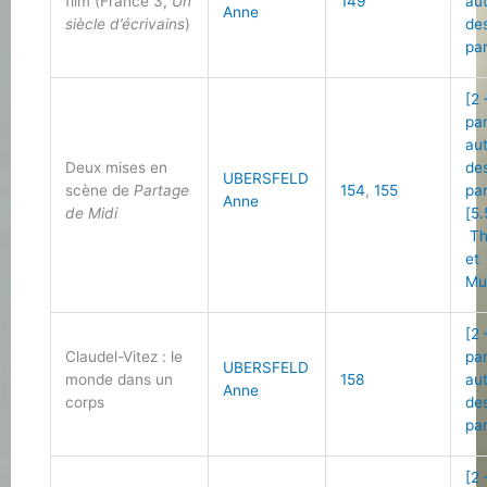
film (France 3,
Un
149
au
Anne
siècle d’écrivains
)
de
pa
[2 
pa
au
Deux mises en
de
UBERSFELD
scène de
Partage
154
,
155
pa
Anne
de Midi
[5.
Th
et
Mu
[2 
Claudel-Vitez : le
pa
UBERSFELD
monde dans un
158
au
Anne
corps
de
pa
[2 