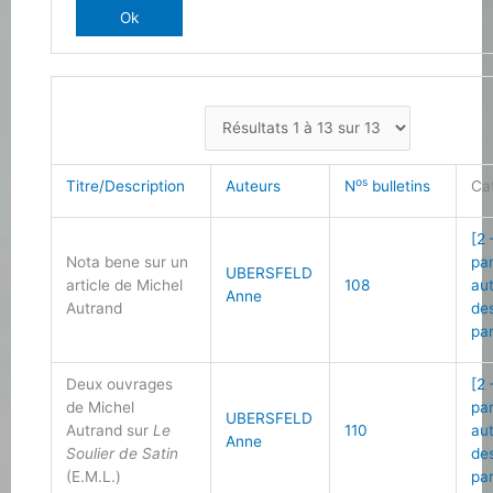
os
Titre/Description
Auteurs
N
bulletins
Ca
[2 
Nota bene sur un
pa
UBERSFELD
article de Michel
108
au
Anne
Autrand
de
pa
Deux ouvrages
[2 
de Michel
pa
UBERSFELD
Autrand sur
Le
110
au
Anne
Soulier de Satin
de
(E.M.L.)
pa