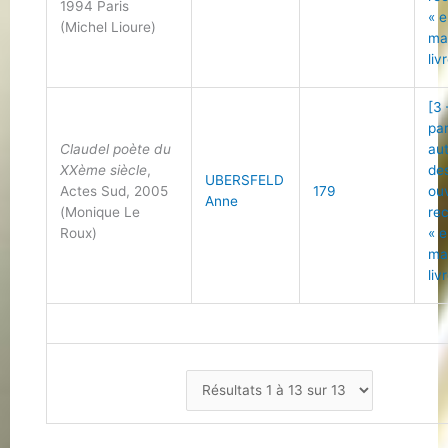
1994 Paris
« 
(Michel Lioure)
ma
liv
[3 
pa
Claudel poète du
au
XXème siècle
,
de
UBERSFELD
Actes Sud, 2005
179
ou
Anne
(Monique Le
re
Roux)
« 
ma
liv