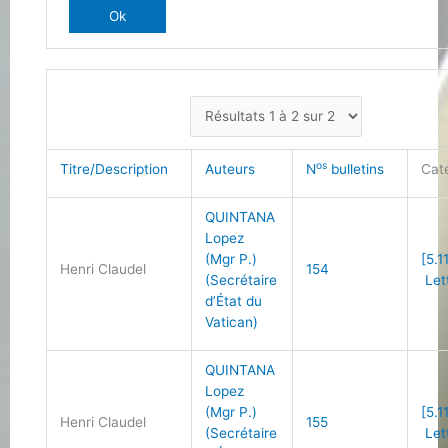
os
Titre/Description
Auteurs
N
bulletins
Cat
QUINTANA
Lopez
(Mgr P.)
[5.1
Henri Claudel
154
(Secrétaire
Let
d’État du
Vatican)
QUINTANA
Lopez
(Mgr P.)
[5.1
Henri Claudel
155
(Secrétaire
Let