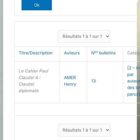
os
Titre/Description
Auteurs
N
bulletins
Catég
[2 – I
Le Cahier Paul
par
Claudel 4 :
AMER
13
auteu
Claudel
Henry
des te
diplomate
parus