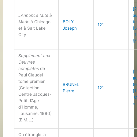
[2
L’Annonce faite à
a
Marie
à Chicago
BOLY
te
121
et à Salt Lake
Joseph
[5
City
T
M
Supplément aux
Oeuvres
complètes
de
[2
Paul Claudel
a
tome premier
BRUNEL
te
(Collection
121
Pierre
[1
Centre Jacques-
C
Petit, l’Age
r
d’Homme,
Lausanne, 1990)
(E.M.L.)
On étrangle la