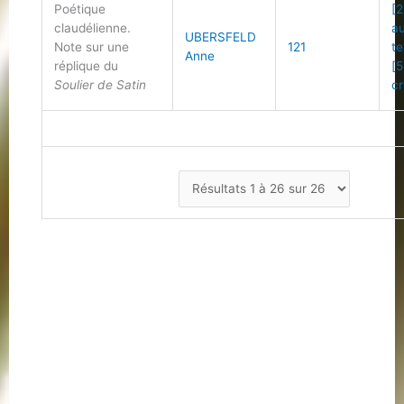
Poétique
[2
claudélienne.
a
UBERSFELD
Note sur une
121
te
Anne
réplique du
[5
Soulier de Satin
cr