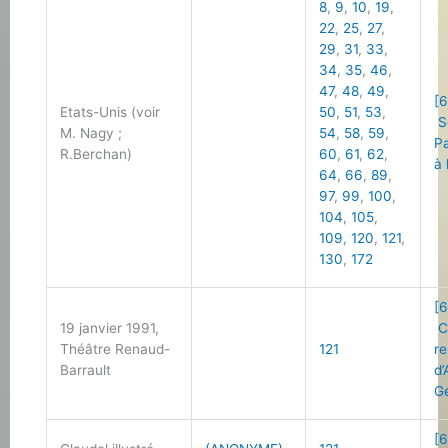
8
,
9
,
10
,
19
,
22
,
25
,
27
,
29
,
31
,
33
,
34
,
35
,
46
,
47
,
48
,
49
,
[6
Etats-Unis (voir
50
,
51
,
53
,
S
M. Nagy ;
54
,
58
,
59
,
Pa
R.Berchan)
60
,
61
,
62
,
à 
64
,
66
,
89
,
97
,
99
,
100
,
104
,
105
,
109
,
120
,
121
,
130
,
172
[6
19 janvier 1991,
C
Théâtre Renaud-
121
r
Barrault
d
G
[6