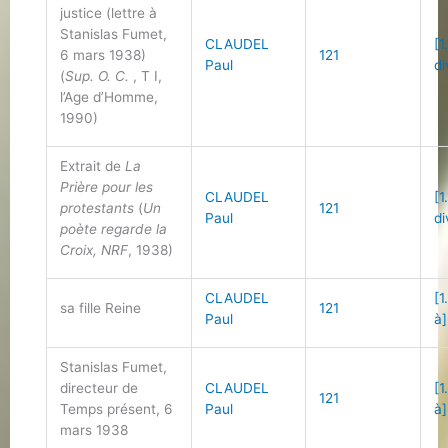
justice (lettre à
Stanislas Fumet,
CLAUDEL
[1
6 mars 1938)
121
Paul
di
(
Sup. O. C.
, T I,
l’Age d’Homme,
1990)
Extrait de
La
Prière pour les
CLAUDEL
[1
protestants
(
Un
121
Paul
di
poète regarde la
Croix, NRF
, 1938)
CLAUDEL
[1
sa fille Reine
121
Paul
à]
Stanislas Fumet,
directeur de
CLAUDEL
[1
121
Temps présent, 6
Paul
à]
mars 1938