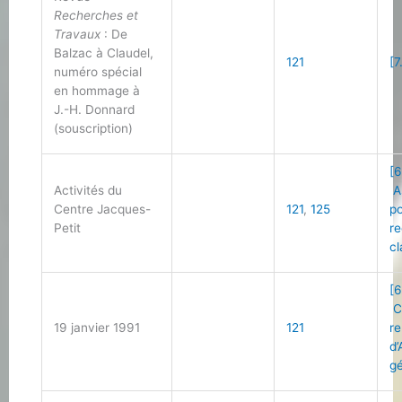
Recherches et
Travaux
: De
Balzac à Claudel,
121
[7
numéro spécial
en hommage à
J.-H. Donnard
(souscription)
[6
Activités du
A
Centre Jacques-
121
,
125
po
Petit
r
cl
[6
C
19 janvier 1991
121
r
d
gé