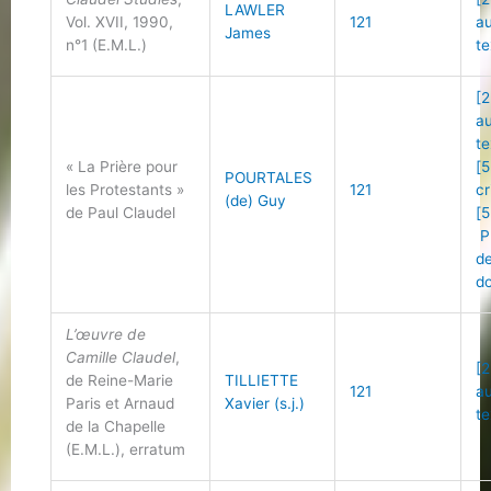
LAWLER
Vol. XVII, 1990,
121
a
James
n°1 (E.M.L.)
te
[2
a
te
« La Prière pour
[5
POURTALES
les Protestants »
121
cr
(de) Guy
de Paul Claudel
[5
P
d
d
L’œuvre de
Camille Claudel
,
[2
de Reine-Marie
TILLIETTE
121
a
Paris et Arnaud
Xavier (s.j.)
te
de la Chapelle
(E.M.L.), erratum