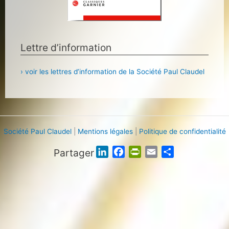
Lettre d’information
› voir les lettres d’information de la Société Paul Claudel
Société Paul Claudel
|
Mentions légales
|
Politique de confidentialité
Partager
L
F
P
E
P
i
a
r
m
a
n
c
i
a
r
k
e
n
i
t
e
b
t
l
a
d
o
F
g
I
o
r
e