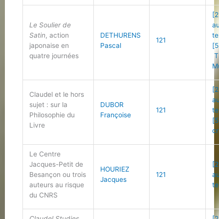
[2
Le Soulier de
a
Satin
, action
DETHURENS
te
121
japonaise en
Pascal
[5
quatre journées
T
M
[2
Claudel et le hors
a
sujet : sur la
DUBOR
121
te
Philosophie du
Françoise
[5
Livre
cr
Le Centre
Jacques-Petit de
[2
HOURIEZ
Besançon ou trois
121
a
Jacques
auteurs au risque
te
du CNRS
Claudel Studies
,
[2