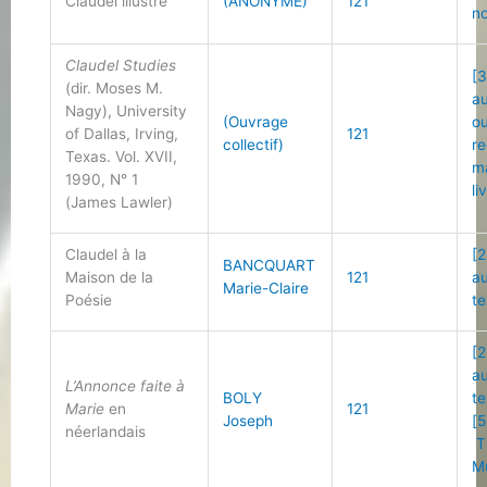
Claudel illustré
(ANONYME)
121
no
Claudel Studies
[3
(dir. Moses M.
a
Nagy), University
(Ouvrage
o
of Dallas, Irving,
121
collectif)
r
Texas. Vol. XVII,
m
1990, N° 1
li
(James Lawler)
Claudel à la
[2
BANCQUART
Maison de la
121
a
Marie-Claire
Poésie
te
[2
a
L’Annonce faite à
BOLY
te
Marie
en
121
Joseph
[5
néerlandais
T
M