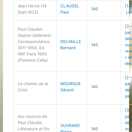
Jean Hervé (14
CLAUDEL
[1.4
140
Sept.1932)
Paul
Let
[3 
Paul Claudel-
par
Gaston Gallimard.
des
Correspondance
DELVAILLE
140
ouv
1911-1954
. Ed.
Bernard
rec
NRF Paris 1995
« e
(Florence Callu)
des
[2 
Le chemin de la
MOURGUE
par
140
Croix
Gérard
des
par
[3 
Aux sources de
par
Paul Claudel.
des
OUVRARD
Littérature et Foi
.
140
ouv
Pierre