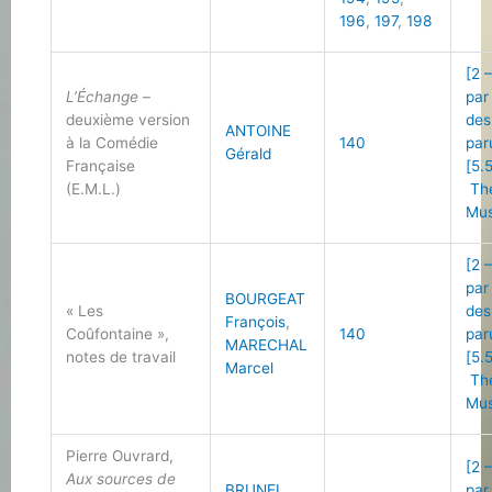
196
,
197
,
198
[2 
L’Échange
–
par
deuxième version
des
ANTOINE
à la Comédie
140
par
Gérald
Française
[5.5
(E.M.L.)
Thé
Mus
[2 
par
BOURGEAT
« Les
des
François
,
Coûfontaine »,
140
par
MARECHAL
notes de travail
[5.5
Marcel
Thé
Mus
Pierre Ouvrard,
[2 
Aux sources de
BRUNEL
par