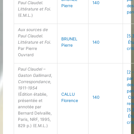
Paul Claudel.
140
Pierre
des
Littérature et Foi
.
par
(E.M.L.)
Aux sources de
Paul Claudel.
[5.
BRUNEL
Littérature et Foi
.
140
Ét
Pierre
Par Pierre
cri
Ouvrard
Paul Claudel –
[2 
Gaston Gallimard,
par
Correspondance,
des
1911-1954
par
(Édition établie,
CALLU
140
Co
présentée et
Florence
ren
annotée par
[5.
Bernard Delvaille,
Ét
Paris, NRF, 1995,
cri
829 p.) (E.M.L.)