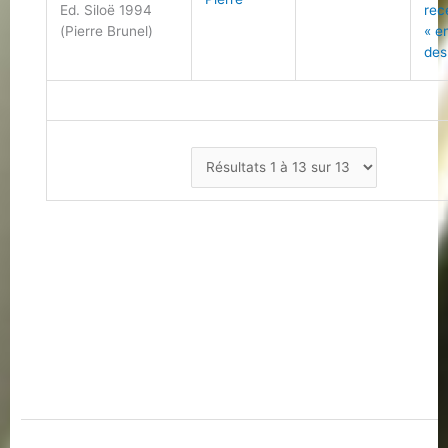
Ed. Siloë 1994
rec
(Pierre Brunel)
« e
des