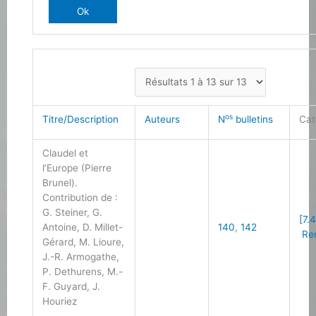
os
Titre/Description
Auteurs
N
bulletins
Cat
Claudel et
l’Europe (Pierre
Brunel).
Contribution de :
G. Steiner, G.
[7.4
Antoine, D. Millet-
140
,
142
Ren
Gérard, M. Lioure,
J.-R. Armogathe,
P. Dethurens, M.-
F. Guyard, J.
Houriez