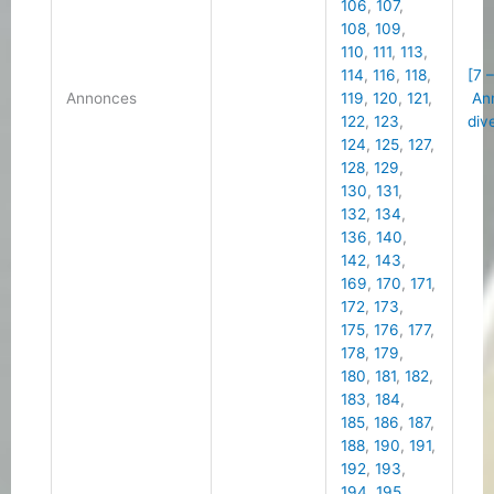
106
,
107
,
108
,
109
,
110
,
111
,
113
,
114
,
116
,
118
,
[7 
Annonces
119
,
120
,
121
,
An
122
,
123
,
div
124
,
125
,
127
,
128
,
129
,
130
,
131
,
132
,
134
,
136
,
140
,
142
,
143
,
169
,
170
,
171
,
172
,
173
,
175
,
176
,
177
,
178
,
179
,
180
,
181
,
182
,
183
,
184
,
185
,
186
,
187
,
188
,
190
,
191
,
192
,
193
,
194
,
195
,