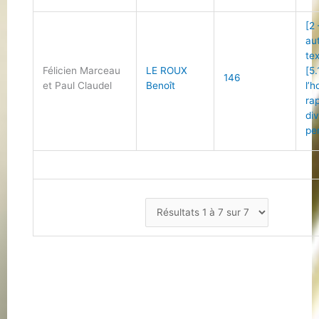
[2
au
te
Félicien Marceau
LE ROUX
[5.
146
et Paul Claudel
Benoît
l’
ra
di
pe