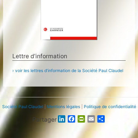
Lettre d’information
› voir les lettres d’information de la Société Paul Claudel
Société Paul Claudel
|
Mentions légales
|
Politique de confidentialité
Partager
L
F
P
E
P
i
a
r
m
a
n
c
i
a
r