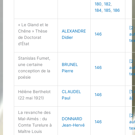
180
,
182
,
184
,
185
,
186
« Le Gland et le
[2
Chêne » Thèse
ALEXANDRE
146
au
de Doctorat
Didier
te
d’État
Stanislas Fumet,
[2
une certaine
BRUNEL
146
au
conception de la
Pierre
te
poésie
Hélène Berthelot
CLAUDEL
[1.
146
(22 mai 1921)
Paul
à]
La revanche des
[2
Mal-Aimés : du
DONNARD
146
au
Comte Turelure à
Jean-Hervé
te
Maître Louis