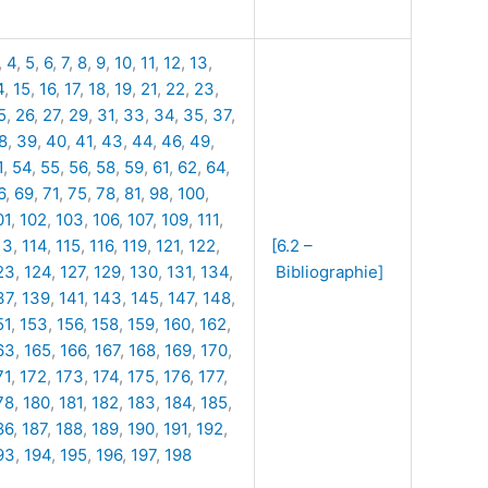
,
4
,
5
,
6
,
7
,
8
,
9
,
10
,
11
,
12
,
13
,
4
,
15
,
16
,
17
,
18
,
19
,
21
,
22
,
23
,
5
,
26
,
27
,
29
,
31
,
33
,
34
,
35
,
37
,
8
,
39
,
40
,
41
,
43
,
44
,
46
,
49
,
1
,
54
,
55
,
56
,
58
,
59
,
61
,
62
,
64
,
6
,
69
,
71
,
75
,
78
,
81
,
98
,
100
,
01
,
102
,
103
,
106
,
107
,
109
,
111
,
13
,
114
,
115
,
116
,
119
,
121
,
122
,
[6.2 –
23
,
124
,
127
,
129
,
130
,
131
,
134
,
Bibliographie]
37
,
139
,
141
,
143
,
145
,
147
,
148
,
51
,
153
,
156
,
158
,
159
,
160
,
162
,
63
,
165
,
166
,
167
,
168
,
169
,
170
,
71
,
172
,
173
,
174
,
175
,
176
,
177
,
78
,
180
,
181
,
182
,
183
,
184
,
185
,
86
,
187
,
188
,
189
,
190
,
191
,
192
,
93
,
194
,
195
,
196
,
197
,
198