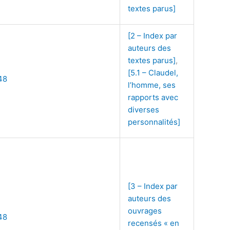
textes parus]
[2 – Index par
auteurs des
textes parus]
,
[5.1 – Claudel,
48
l’homme, ses
rapports avec
diverses
personnalités]
[3 – Index par
auteurs des
ouvrages
48
recensés « en