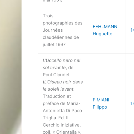
Trois
photographies des
FEHLMANN
Journées
1
Huguette
claudéliennes de
juillet 1997
L’Uccello nero nel
sol levante
, de
Paul Claudel
(
L’Oiseau noir dans
le soleil levant
.
Traduction et
FIMIANI
préface de Maria-
1
Filippo
Antonietta Di Paco
Triglia. Ed. Il
Cerchio iniziative,
coll. « Orientalia »,