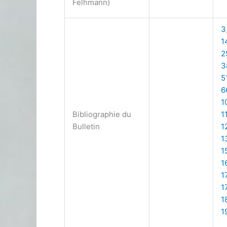
Felhmann)
3
1
2
3
5
6
1
Bibliographie du
1
Bulletin
1
1
1
1
1
1
1
1