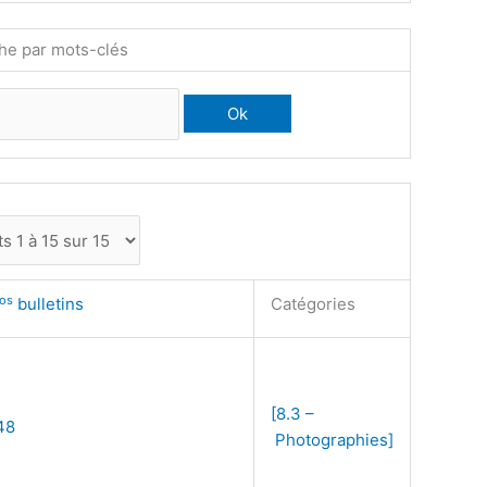
he par mots-clés
os
bulletins
Catégories
[8.3 –
48
Photographies]