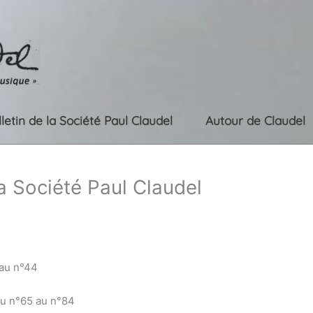
lletin de la Société Paul Claudel
Autour de Claudel
la Société Paul Claudel
 au n°44
du n°65 au n°84