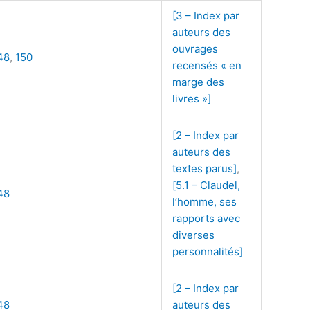
[3 – Index par
auteurs des
ouvrages
48
,
150
recensés « en
marge des
livres »]
[2 – Index par
auteurs des
textes parus]
,
[5.1 – Claudel,
48
l’homme, ses
rapports avec
diverses
personnalités]
[2 – Index par
48
auteurs des