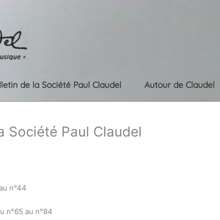
lletin de la Société Paul Claudel
Autour de Claudel
la Société Paul Claudel
 au n°44
du n°65 au n°84