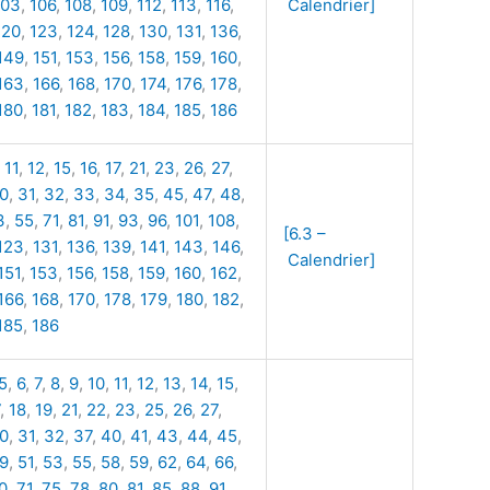
103
,
106
,
108
,
109
,
112
,
113
,
116
,
Calendrier]
120
,
123
,
124
,
128
,
130
,
131
,
136
,
149
,
151
,
153
,
156
,
158
,
159
,
160
,
163
,
166
,
168
,
170
,
174
,
176
,
178
,
180
,
181
,
182
,
183
,
184
,
185
,
186
,
11
,
12
,
15
,
16
,
17
,
21
,
23
,
26
,
27
,
0
,
31
,
32
,
33
,
34
,
35
,
45
,
47
,
48
,
3
,
55
,
71
,
81
,
91
,
93
,
96
,
101
,
108
,
[6.3 –
123
,
131
,
136
,
139
,
141
,
143
,
146
,
Calendrier]
151
,
153
,
156
,
158
,
159
,
160
,
162
,
166
,
168
,
170
,
178
,
179
,
180
,
182
,
185
,
186
5
,
6
,
7
,
8
,
9
,
10
,
11
,
12
,
13
,
14
,
15
,
,
18
,
19
,
21
,
22
,
23
,
25
,
26
,
27
,
0
,
31
,
32
,
37
,
40
,
41
,
43
,
44
,
45
,
9
,
51
,
53
,
55
,
58
,
59
,
62
,
64
,
66
,
0
,
71
,
75
,
78
,
80
,
81
,
85
,
88
,
91
,