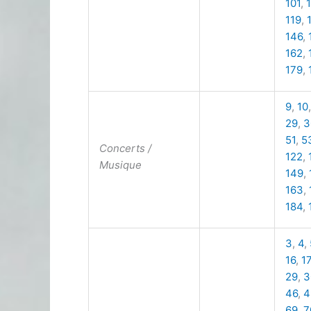
101
,
119
,
146
,
162
,
179
,
9
,
10
29
,
3
51
,
5
Concerts /
122
,
Musique
149
,
163
,
184
,
3
,
4
,
16
,
17
29
,
3
46
,
4
69
,
7