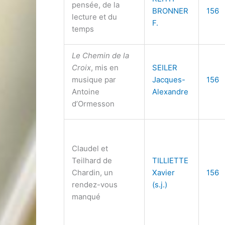
pensée, de la
BRONNER
156
lecture et du
F.
temps
Le Chemin de la
Croix
, mis en
SEILER
musique par
Jacques-
156
Antoine
Alexandre
d’Ormesson
Claudel et
Teilhard de
TILLIETTE
Chardin, un
Xavier
156
rendez-vous
(s.j.)
manqué