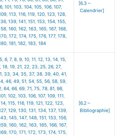
[6.3 –
6
,
101
,
103
,
104
,
105
,
106
,
107
,
Calendrier]
109
,
113
,
116
,
119
,
120
,
123
,
128
,
136
,
139
,
141
,
151
,
153
,
154
,
155
,
158
,
160
,
162
,
163
,
165
,
167
,
168
,
170
,
172
,
174
,
175
,
176
,
177
,
178
,
180
,
181
,
182
,
183
,
184
5
,
6
,
7
,
8
,
9
,
10
,
11
,
12
,
13
,
14
,
15
,
,
18
,
19
,
21
,
22
,
23
,
25
,
26
,
27
,
1
,
33
,
34
,
35
,
37
,
38
,
39
,
40
,
41
,
44
,
46
,
49
,
51
,
54
,
55
,
56
,
58
,
59
,
2
,
64
,
66
,
69
,
71
,
75
,
78
,
81
,
98
,
101
,
102
,
103
,
106
,
107
,
109
,
111
,
114
,
115
,
116
,
119
,
121
,
122
,
123
,
[6.2 –
127
,
129
,
130
,
131
,
134
,
137
,
139
,
Bibliographie]
143
,
145
,
147
,
148
,
151
,
153
,
156
,
159
,
160
,
162
,
163
,
165
,
166
,
167
,
169
,
170
,
171
,
172
,
173
,
174
,
175
,