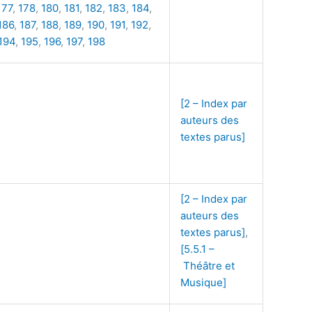
177
,
178
,
180
,
181
,
182
,
183
,
184
,
186
,
187
,
188
,
189
,
190
,
191
,
192
,
194
,
195
,
196
,
197
,
198
[2 – Index par
auteurs des
textes parus]
[2 – Index par
auteurs des
textes parus]
,
[5.5.1 –
Théâtre et
Musique]