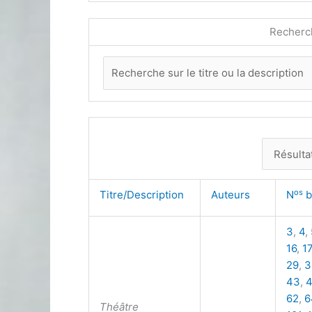
Recherc
os
Titre/Description
Auteurs
N
b
3
,
4
,
16
,
17
29
,
3
43
,
62
,
6
Théâtre